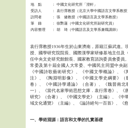
地 點
：
中國文化研究所「澄軒」
受訪人
：
袁行霈教授（北京大學中國語言文學系教授
訪問者
：
張 健教授（中國語言及文學系教授）
筆 錄
：
徐艷蓮（中國文化研究所副研究員）
內容整理
：
胡 琦（中國語言及文學系兼職講師）
袁行霈教授1936年生於山東濟南，原籍江蘇武進。
授、國學研究院院長、國際漢學家研修基地主任及
任中央文史研究館館長、國家教育諮詢委員會委員
常委及第十屆全國人大常委、中國民主同盟中央副
《中國詩歌藝術研究》、《中國文學概論》、《
注》、《陶淵明影像》、《中國文學史綱要》（
卷）、《中國詩學通論》（合著）、《魏晉南北
一）、《當代名家學術思想文庫．袁行霈卷》、《
研究》（合著）、《中國文學史》（主編）、《中
域文化通覽》（主編）、《論詩絕句一百首》、《
一、學術淵源：語言和文學的扎實基礎