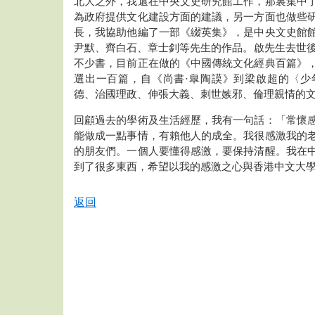
北大之外，我還在中央文史研究館工作，那裏集中
為政府提供文化建設方面的建議，另一方面也做些
長，我協助他編了一部《綴英集》，是中央文史館
尹默、齊白石、章士釗等先生的作品。啟先生去世後，
不少書，目前正在做的《中國傳統文化經典百篇》
選出一百篇，自《尚書·臯陶謨》到梁啟超的〈少
德、治國理政、伸張大義、刺世嫉邪、倫理親情的
回顧過去的學術及生活經歷，我有一句話：「常懷
能做成一點事情，有賴他人的成全。我很感激我的
的朋友們。一個人要懂得感激，要保持清醒。我在
到了很多東西，希望以我的感激之心與香港中文大
返回