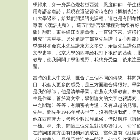
學歸來，穿一身黑色燈芯絨西裝，風度翩翩，學生
用粵語念唐詩，我現在還記得當時念的〈楓橋夜泊
山大學過來，給我們開漢語史課程，這也是有開創
專著《漢語史稿》。這五門語言學課程對我很有好
韻》韻部，東冬鍾江支脂魚微，一直背下來。這樣
研究非常重要。另外還請了鄭奠先生講《文心雕龍
季羨林和金克木先生講東方文學史，余振先生講俄
文學史等。北京大學的四年給我打下很好的基礎，
教導，使我開闊了學術視野，我終身受益，後來注
關。
當時的北大中文系，匯合了三個不同的傳統，其間
目，我個人更多的感受，是三方面融合得很好。畢
是我的導師，他是清華畢業，在燕京大學教書。林
生是作家，善於寫文章，學術論文的文字也很講究
中之問題〉等等，有細密的考證，又有卓越的見識
先生。聞先生1946年就去世了，沒有教過我們，但
他在西南聯大，考察少數民族風俗，借以解釋《詩
一樣。林、朱、聞這三位先生對我影響很大。俞平
在詩詞鑑賞方面有很獨到的成就，當然還有《紅樓
《紅樓夢》，是很受歡迎的一門課，他特別注重藝