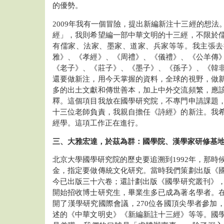
的優勢。
2009年我有一個冒險，提出新編新注十三經的想法
經」，我則希望編一部中華文明的十三經，不限於
有儒家、法家、墨家、道家、兵家等等。我主張去
雅》、《孝經》、《周禮》、《儀禮》、《公羊傳
《老子》、《莊子》、《墨子》、《孫子》、《韓
還要做新注，用今天掌握的資料，全球的視野，做
多的出土文獻和傳世善本，加上中外交流頻繁，應
釋。這個項目我放在國學研究院，不專門申請課題
十三位老師負責，我親自擔任《詩經》的新注。我
經學。這項工作正在進行。
三、大雅宏達，於茲為群：國學院、漢學家研修基
北京大學國學研究院的歷史要追溯到1992年，那時
金，指定要做傳統文化研究。當時我們策劃出版《
今已出版三十六卷；還計劃出版《國學研究叢刊》，出
開始招收博士研究生，畢業生多已成為著名學者。
開了漢學研究國際會議，270位各國頂尖學者參加
述的《中華文明史》《新編新註十三經》等等。國