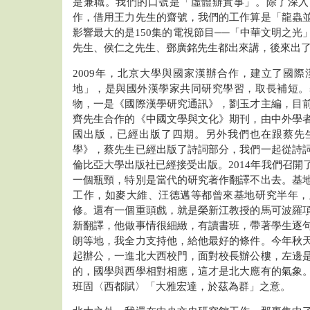
是兼職。我們的口號是「虛體辦實事」。除了深入
作，借用王力先生的齋號，我們的工作算是「龍蟲
影響最大的是150集的電視節目──「中華文明之光
先生、侯仁之先生、鄧廣銘先生都出來講，後來出
2009年，北京大學與國家漢辦合作，建立了國
地」，是與國外漢學家共同研究學習，取長補短。
物，一是《國際漢學研究通訊》，劉玉才主編，目
齊先生合作的《中國文學與文化》期刊，由中外學
國出版，已經出版了四期。另外我們也在跟蔡先
學》，蔡先生已經出版了詩詞部分，我們一起從詩
倫比亞大學出版社已經接受出版。2014年我們召開
一個瓶頸，特別是當代的研究著作翻譯不出去。基
工作，如麥大維、汪德邁等都曾來基地研究半年，
修。還有一個重頭戲，就是榮新江教授的馬可波羅
新翻譯，他做事情很細緻，有讀書班，帶著學生逐
朗等地，我全力支持他，給他最好的條件。今年秋
起辦公，一進北大西校門，面對校長辦公樓，左邊
的，國學與西學相對相應，這才是北大應有的氣象
班固〈西都賦〉「大雅宏達，於茲為群」之意。