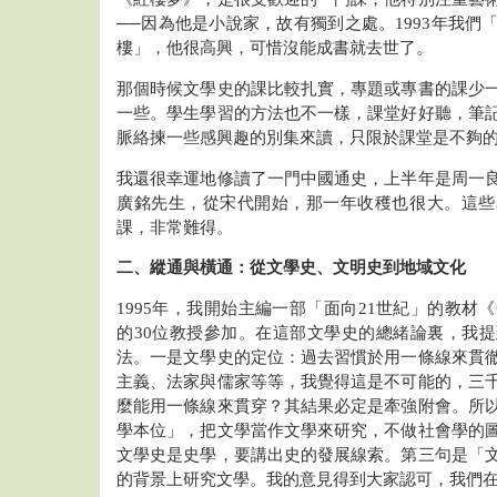
──因為他是小說家，故有獨到之處。1993年我們
樓」，他很高興，可惜沒能成書就去世了。
那個時候文學史的課比較扎實，專題或專書的課少
一些。學生學習的方法也不一樣，課堂好好聽，筆
脈絡揀一些感興趣的別集來讀，只限於課堂是不夠
我還很幸運地修讀了一門中國通史，上半年是周一
廣銘先生，從宋代開始，那一年收穫也很大。這些
課，非常難得。
二、縱通與橫通：從文學史、文明史到地域文化
1995年，我開始主編一部「面向21世紀」的教材
的30位教授參加。在這部文學史的總緒論裏，我
法。一是文學史的定位：過去習慣於用一條線來貫
主義、法家與儒家等等，我覺得這是不可能的，三
麼能用一條線來貫穿？其結果必定是牽強附會。所
學本位」，把文學當作文學來研究，不做社會學的
文學史是史學，要講出史的發展線索。第三句是「
的背景上研究文學。我的意見得到大家認可，我們