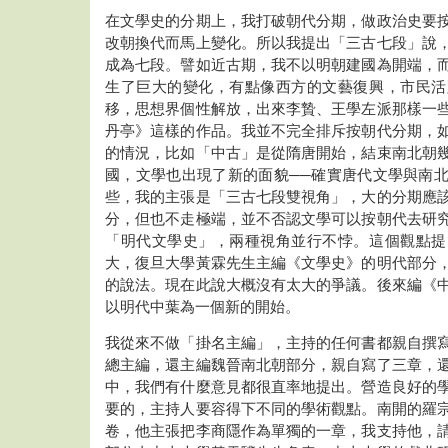
在文學史的分期上，我打破朝代分期，做政治史要
改朝換代而馬上變化。所以我提出「三古七段」說
成為七段。譬如近古期，我不以明朝建國為開端，
生了巨大的變化，有點像西方的文藝復興，市民活
移，思想界個性解放，出來李贄、王學左派那樣一
丹亭》這樣的作品。我並不完全排斥按朝代分期，
的情況，比如「中古」是從隋唐開始，結束南北朝
國，文學也出現了新的面貌──確實唐代文學與南
些，我的主張是「三古七段雙視角」，大的分期應
分，但也不走極端，並不否認文學可以按朝代去研
「明代文學史」，兩種視角並行不悖。這個觀點提
大，復旦大學黃霖先生主編《文學史》的明代部分
的說法。現在此說大概沒有太大的爭議。後來編《
以明代中葉為一個新的開始。
我從來不做「掛名主編」，主持的任何書都親自撰
總主編，還主編魏晉南北朝部分，親自寫了三章，
中，我們有什麼意見都很直率地提出。營造良好的
要的，主持人要容得下不同的學術觀點。南開的羅
卷，他主張把李商隱作為單獨的一章，我支持他，