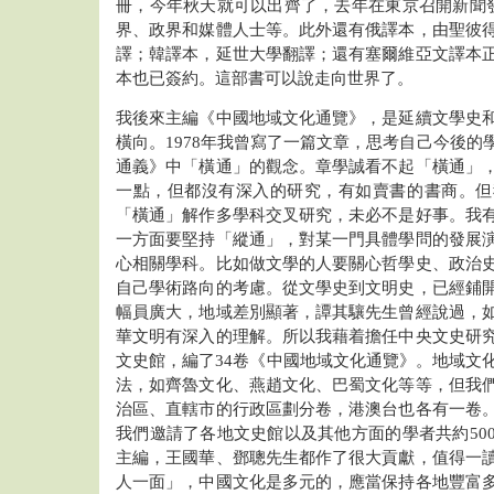
冊，今年秋天就可以出齊了，去年在東京召開新聞發
界、政界和媒體人士等。此外還有俄譯本，由聖彼
譯；韓譯本，延世大學翻譯；還有塞爾維亞文譯本
本也已簽約。這部書可以說走向世界了。
我後來主編《中國地域文化通覽》，是延續文學史
橫向。1978年我曾寫了一篇文章，思考自己今後的
通義》中「橫通」的觀念。章學誠看不起「橫通」
一點，但都沒有深入的研究，有如賣書的書商。但
「橫通」解作多學科交叉研究，未必不是好事。我
一方面要堅持「縱通」，對某一門具體學問的發展
心相關學科。比如做文學的人要關心哲學史、政治
自己學術路向的考慮。從文學史到文明史，已經鋪
幅員廣大，地域差別顯著，譚其驤先生曾經說過，
華文明有深入的理解。所以我藉着擔任中央文史研
文史館，編了34卷《中國地域文化通覽》。地域文
法，如齊魯文化、燕趙文化、巴蜀文化等等，但我
治區、直轄市的行政區劃分卷，港澳台也各有一卷
我們邀請了各地文史館以及其他方面的學者共約50
主編，王國華、鄧聰先生都作了很大貢獻，值得一
人一面」，中國文化是多元的，應當保持各地豐富