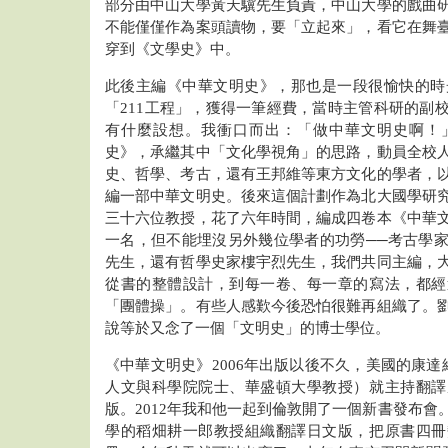
部分由中山大學黃天驥先生負責，中山大學的戲曲
不能僅僅作為案頭讀物，要「立起來」，看它在舞
穿到《文學史》中。
此後主編《中華文明史》，那也是一段很愉快的時光
「211工程」，獲得一筆經費，當時主管科研的副
有什麼設想。我衝口而出：「做中華文明史啊！
史》，承繼其中「文化學視角」的思路，動員全校
史、哲學、考古，還有王邦維等東方文化的學者，
編一部中華文明史。後來這個計劃作為北大國學研
三十六位教授，花了六年時間，編成四卷本《中華
一名，但不能埋沒另外幾位學者的功勞──考古學
先生，還有哲學史家樓宇烈先生，我們共同主編，
從書的整體設計，到每一卷、每一章的寫法，都經
「團體操」。有些人感歎今後恐怕很難再組織了。
說等於又念了一個「文明史」的博士學位。
《中華文明史》2006年出版以後不久，美國的康達維（Prof. 
人文與科學院院士、華盛頓大學教授）就主持翻譯
版。2012年我和他一起到倫敦開了一個新書發布會
學的稻畑耕一郎教授組織翻譯日文版，把原書四冊