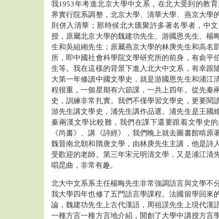
我1953年考進北京大學中文系，在北大受到的教育
界實行院系調整，北京大學、清華大學、燕京大學
則併入清華；那時候北大匯聚許多著名學者，中文
授，原屬北京大學的魏建功先生、游國恩先生、楊
生和吳組緗先生；原屬燕京大學的林庚先生和高名
所，即中國社會科學院文學研究所的前身，有俞平
生等。我在這樣的背景下進入北大中文系，有幸跟
大第一年修讀中國文學史，就是游國恩先生和浦江
程很重，一個星期有六節課，一共上四年。從先秦
史，訓練非常扎實。我們不僅學習文學史，更要閱
游先生講文學史，浦先生講作品選。浦先生是王國
秦兩漢文學比較難，我們在課下還要跟着文學史的
《尚書》、講《詩經》，我們晚上就去圖書館啃原
魏晉南北朝和隋唐文學，由林庚先生主講，他是詩
受歡迎的老師。第三年宋元明清文學，又是浦江清
唱昆曲，非常有趣。
北大中文系系主任楊晦先生非常強調語言與文學不
我大學四年也修了五門語言學課程。法國留學回來
論，魏建功先生上古代漢語，周祖謨先生上現代漢
一種方言一種方言地介紹，開創了大學中講授方言