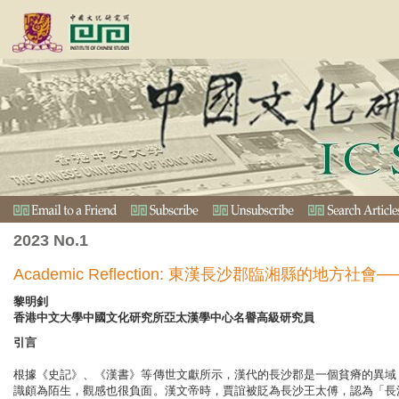
2023 No.1
Academic Reflection: 東漢長沙郡臨湘縣的地
黎明釗
香港中文大學中國文化研究所亞太漢學中心名譽高級研究員
引言
根據《史記》、《漢書》等傳世文獻所示，漢代的長沙郡是一個貧瘠的異域
識頗為陌生，觀感也很負面。漢文帝時，賈誼被貶為長沙王太傅，認為「長