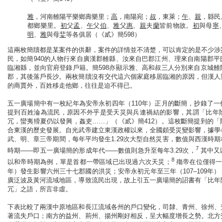
雅
，河南雒陽平樂鄉壽樂里；
高
，南陽宛；
叔
，東萊；
午
、
親
，縣民
都鄉樂里。
初
父
孟
、
午
父
伯
、
雅
父
惠
、
親
夫
蘭
皆前物故。
初
與母
寧
明
、
雅
與母
婓
等各俱居（《貳》簡598）
這兩枚簡牘都是某案件的供辭，案件的詳情並不清楚，可以肯定的是不少涉
民，如簡940的人物行來自廣漢郡雒縣、汝來自巴郡江州、理來自南陽郡
臨湘縣，並向官府登錄戶籍。簡598亦顯示雅、高和叔三人分別來自京城
郡，其後落戶長沙。兩枚簡牘沒有交代這六個家庭移居臨湘的原因，但漢人
的商賈外，百姓移走他鄉，往往是迫不得已。
五一廣場簡中有一枚紀年為安帝永初四年（110年）正月的斷簡，抄錄了
提到百姓淪為流民，原因不外乎是受天災與兵連禍結的影響，其謂「比年
冗，蠻夷猾夏仍以發興，姦吏……」（《貳》簡412）。這枚斷簡提到的
合東漢的歷史發展。自光武帝建立東漢政權以來，全國頗受災變影響，據學
武、明、章三帝期間，每年平均發生1.29次大型自然災害，數值與西漢時
7
時期——即五一廣場簡的形成年代——數值則急升至每年3.29次，
其中又
8
以和帝時期為例，單是首都一帶區域已出現過六次天災；
殤帝在位僅得一
年）發生影響六州三十七郡國的洪災；安帝永初元年至三年（107–109年
廣泛波及黃河流域地區，導致流民出現，故上引五一廣場簡的詔書有「比年
冗」之語，所言非虛。
下表比較了兩漢中原地區和長江流域各州的戶口變化，司隸、青州、徐州、
著流失戶口；南方的益州、荊州、揚州剛好相反，呈大幅度增長之勢。北方