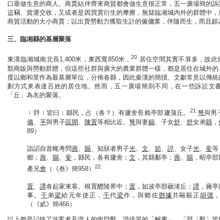
口塞做生意的商人。商賈結伴齊來商貿都會做生意很正常，五一廣場簡的訴
盜竊、貨運交收，又或者是因買賣衍生的摩擦，無疑臨湘城內外的群體中，
商貿活動的大小商賈；以出賣勞動力獲取生計的僱傭業，伴隨而生，而且頗
三、臨湘縣的基層聚落
20
東漢臨湘城南北長1,400米，東西寬850米，
居住空間其實不算多，故此
類商販與勞動群體，但這些社群與廣大的農業群體一樣，都是居住在城外的
度以鄉和里作為最基層單位，分佈各縣，因此秦漢的簡牘、文獻常見以傳統
劃方式來表達百姓的居住地。然而，五一廣場簡則不同，在一些訴訟文
「丘」為名的聚落。
21
﹝辤﹞皆曰：縣民，占（各？）有廬舍長賴亭部廬蒲丘。
弩
與男
備
、
芧
與男子
區開
、
陳置
等相比近。
弩
與妻
錫
、子女
舒
、
舒
女弟
縣
，
89）
詣詔自首輒考問
壽
、
賜
、知狀者男子
光
、
文
、
節
、
誶
、女子
光
、
妾
等
鄉；
壽
、
賜
、
妾
，縣民，各有廬舍；
文
，其縣鄱亭；
壽
、
賜
，昭亭部
22
產兄
會
（《叁》簡958）
置
、
譚
各起家來客。根置醴陵界中；
置
，如波亭部薌渚丘；
譚
，㢕亭
事。
干
弟
梁
給元年使正，
干
代
梁
作，與鄉佐
鄧據
共毆殺正
胡彊
（《貳》簡466）
以上都是記錄了涉案者及證人的申辯辭、證供等的「解書」，「辤〔辭〕皆