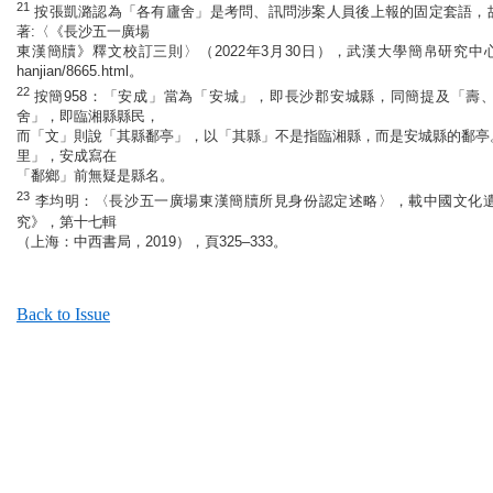
21
按張凱潞認為「各有廬舍」是考問、訊問涉案人員後上報的固定套語，
著:〈《長沙五一廣場
東漢簡牘》釋文校訂三則〉（2022年3月30日），武漢大學簡帛研究中心簡帛網，
hanjian/8665.html。
22
按簡958：「安成」當為「安城」，即長沙郡安城縣，同簡提及「壽
舍」，即臨湘縣縣民，
而「文」則說「其縣鄱亭」，以「其縣」不是指臨湘縣，而是安城縣的鄱亭
里」，安成寫在
「鄱鄉」前無疑是縣名。
23
李均明：〈長沙五一廣場東漢簡牘所見身份認定述略〉，載中國文化
究》，第十七輯
（上海：中西書局，2019），頁325–333。
Back to Issue