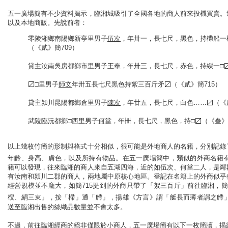
五一廣場簡有不少資料揭示，臨湘城吸引了全國各地的商人前來投機買賣。
以及本地商販。先說前者：
零陵湘鄉南陽鄉新亭里男子
伍次
，年卅一，長七尺，黑色，持㯂船一
（《貳》簡709）
貸主汝南吳房都鄉市里男子
王奉
，年卅三，長七尺，赤色，持繅一□〼
〼□里男子
師文
年卅五長七尺黑色持絮三百斤矛〼（《貳》簡715）
貸主潁川昆陽都鄉倉里男子
陳次
，年廿五，長七尺，白色……〼（《貳
武陵臨沅都鄉□西里男子
何當
，年卌，長七尺，黑色，持□〼（《叁》簡
以上幾枚竹簡的形制與格式十分相似，很可能是外地商人的名籍，分別記錄
年齡、身高、膚色，以及所持有物品。在五一廣場簡中，類似的外商名籍
籍可以發現，往來臨湘的商人來自五湖四海，近的如伍次、何當二人，是鄰
有汝南和潁川二郡的商人，兩地屬中原核心地區。登記在名籍上的外商似乎
經營規模並不龐大，如簡715提到的外商只帶了「絮三百斤」前往臨湘，簡
㮴、絹三束」，按「㯂」通「艜」，揚雄《方言》謂「艇長而薄者謂之艜
送至臨湘出售的絲織品數量並不會太多。
不過，前往臨湘經商的絕非僅限於小商人，五一廣場簡有以下一枚簡牘，揭