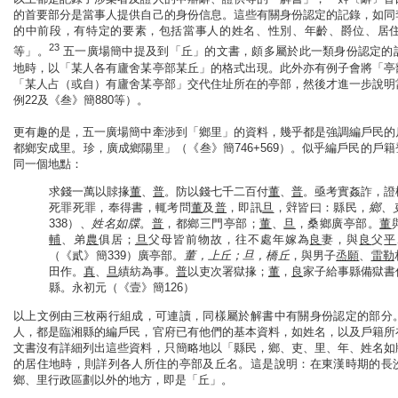
的首要部分是當事人提供自己的身份信息。這些有關身份認定的記錄，如同
的中前段，有特定的要素，包括當事人的姓名、性別、年齡、爵位、居
23
等」。
五一廣場簡中提及到「丘」的文書，頗多屬於此一類身份認定的
地時，以「某人各有廬舍某亭部某丘」的格式出現。此外亦有例子會將「亭
「某人占（或自）有廬舍某亭部」交代住址所在的亭部，然後才進一步說明
例22及《叁》簡880等）。
更有趣的是，五一廣場簡中牽涉到「鄉里」的資料，幾乎都是強調編戶民的
都鄉安成里。珍，廣成鄉陽里」（《叁》簡746+569）。似乎編戶民的戶
同一個地點：
求錢一萬以賕掾
董
、
普
。防以錢七千二百付
董
、
普
。亟考實姦詐，證
死罪死罪，奉得書，輒考問
董
及
普
，即訊
旦
，辤皆曰：縣民，
鄉、
338）、
姓名如牒
。
普
，都鄉三門亭部；
董
、
旦
，桑鄉廣亭部。
董
輔
、弟
農
俱居；
旦
父母皆前物故，往不處年嫁為
良
妻，與
良
父
平
（《貳》簡339）廣亭部。
董，上丘；旦，橋丘
，與男子
烝願
、
雷勒
田作。
真
、
旦
績紡為事。
普
以吏次署獄掾；
董
，
良
家子給事縣備獄書
縣。永初元（《壹》簡126）
以上文例由三枚兩行組成，可連讀，同樣屬於解書中有關身份認定的部分
人，都是臨湘縣的編戶民，官府已有他們的基本資料，如姓名，以及戶籍所
文書沒有詳細列出這些資料，只簡略地以「縣民，鄉、吏、里、年、姓名如
的居住地時，則詳列各人所住的亭部及丘名。這是說明：在東漢時期的長
鄉、里行政區劃以外的地方，即是「丘」。