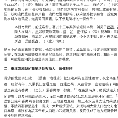
牛□□□〼」（《壹》簡55）及「陳留考城縣男子□□自□……自給〼」（《壹
地區的百姓，南下長沙尋找生計。他們願意向官府登記，與朝廷政策有關
詔，鼓勵流民重新登錄戶籍，流民欲返回原籍，政府沿路提供糧食，並減免
則在所在地登記，無需返回原籍。以下便是這樣的一個例子：
本縣奇鄉民，前流客留占著以十三年案筭後還歸本鄉，與男子
蔡羽
、
隨人在所占。
忠
叩頭死罪死罪，
得
、
閎
、
豊
俓移（《壹》簡369）書
縣奇鄉民，前流客，占屬臨湘南鄉樂成里，今不還本鄉，埶不復還歸
所占，謹聽受占。（《壹》簡81）
簡文中的迺原籍連道奇鄉，他其後離開了連道，成為流民，後定居臨湘南鄉
詔書，在臨湘南鄉樂成里重新登錄版籍。連道與臨湘同屬長沙郡，相距不遠
道，可能是臨湘比起連道有更佳的工作機會。
二、東漢臨湘縣的商業活動與商人、僱傭群體
長沙的北面有江陵，《漢書．地理志》把江陵列為全國性都會，視之為荊
都，經營有年，又乘長江交通之便，西通巴蜀，東往雲夢，左右連接了兩
11
楚之南還有番禺，《史記》謂番禺亦一都會。
在秦漢時期，從長沙進入
1
的靈渠，以及桂陽郡的湟水，而這兩條路線的起點皆為流經長沙的湘江。
居於江陵和番禺兩個都會之間，三地連成直線，加上湘水及其支流向荊楚
陽、零陵四郡聯繫起來，構成一大片經濟區域。東漢時期大量人口從北方南
口暴增，這沒有為該區帶來人口壓力和經濟負擔，反而促成了地方經濟發展
長沙地區尋求機會。