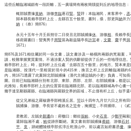
這些丘離臨湘城頗有一段距離，五一廣場簡有兩枚簡牘提到丘的地理信息：
輒部賊曹掾
黃納
、游徼
李臨
逐召
賢
。
賢
辤：本臨湘民，來客界中，
丞
歸本縣長賴亭部杆上丘，去縣百五十餘里。書到，亟，部吏與
納
并力
納
（《叁》簡876）
永元十五年十月壬辰朔廿二日癸丑北部賊捕掾
休
、游徼
相
、長賴亭長
移府羅書曰：蠻夷男子
周賢
當為殺益陽亭長
許宮
者，
文齎
、
齎
子男
洞
1671）
簡876及1671相信屬於同一份文書，該文書涉及一樁橫跨兩縣的兇殺案
讀，較難掌握實質案情。不過涉案人賢的供辭卻提供了丘的一些地理信息。
賴亭部杆上丘」時，提到杆上丘位處「去縣百五十餘里」的地方。賢本來是
是臨湘縣。按漢代一里相當於現今的415米，換言之杆上丘距離臨湘縣約
內，簡1671透露了此案歸北部賊捕掾（漢代主捕盜賊的小吏）負責，可知
圍。目前已知臨湘縣分別有北部、東部、西部、左部、右部賊捕掾，都是以
此推知，長賴亭部杆上丘的位置當在臨湘縣北部。若以臨湘縣城為中心畫一
幾乎達至鄰縣羅縣。在臨湘縣與羅縣交界的區域，不止僅有杆上丘，似乎還
從父兄弟福之羅槮溏亭部栂溪丘居。
笴
以十四年九月廿六日之所有田
賊捕掾、游徼、亭長皆不處姓名之
笴
舍，掩捕
笴
，不得捕得。（《貳》簡
君教若。左賊史
顏遷
白：府檄曰：鄉佐
張鮪
、小史
石竟
、少
鄭平
毆殺
還歸臨湘不處，
鮪
從跡所斷絕。案文書前部賊捕掾
蔡錯
、游徼
石封
平
、
竟
，跡絕醴陵櫝亭部劣淳丘乾溲山中。前以處言如府書丞
優
、