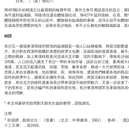
白草。（《貳》簡427）
簡403顯示的栂溪丘位處羅縣的槮溏亭部，案件主角笴應該居住於該丘，
為笴逃到臨湘縣。同樣情況還在醴陵縣出現，簡427中提到張鮪、石竟、
醴陵縣櫝亭部劣淳丘的山區中。醴陵縣在臨湘縣的東南，劣淳丘似乎在醴陵
且成為罪犯潛匿的地方，反映在長沙地區，有不少丘都在距離縣城頗遠，甚
結語
長沙五一廣場東漢簡牘所體現的臨湘縣是一個人口結構複雜、商貿活動繁盛
方。長沙郡在西漢時期屬於南楚的經濟文化圈，這個區域的發展落後，被不
之際的戰禍，加上東漢時期黃河流域天災不斷，流民不斷南下，導致長沙地
105萬。人口的流入擴充了長沙一帶的本地市場，該區位於江陵、番禺兩
連接，其支流又駁通武陵、桂陽、零陵、豫章各郡，構成一大片經濟區域，
些商人來自全國各地，包括陳留、宛、南海等地，通過他們轉運各地的商品
區性的經濟中心，擴展至全國性市場。與此同時，商貿活動往來頻密，貨物
愈多，來自北方的移民適逢為長沙帶來源源不絕的勞動力，又進一步促進了
下的里和丘，是長沙編戶民的著籍和居住地，長沙東漢簡牘常見著籍地與居
過去的理解。
* 本文得蒙研究助理劉天朗先生協助整理，謹致謝忱。
注釋
1
班固撰，顏師古注：《漢書》（北京：中華書局，1962），卷48，〈賈誼
十三王傳〉，頁2426。