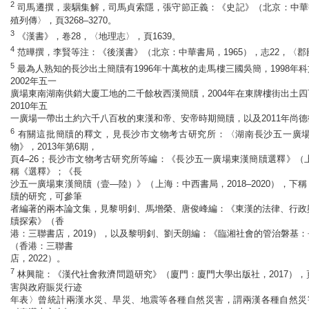
2
司馬遷撰，裴駰集解，司馬貞索隱，張守節正義：《史記》（北京：中華書局
殖列傳〉，頁3268–3270。
3
《漢書》，卷28，〈地理志〉，頁1639。
4
范曄撰，李賢等注：《後漢書》（北京：中華書局，1965），志22，〈郡國
5
最為人熟知的長沙出土簡牘有1996年十萬枚的走馬樓三國吳簡，1998年
2002年五一
廣場東南湖南供銷大廈工地的二千餘枚西漢簡牘，2004年在東牌樓街出土
2010年五
一廣場一帶出土約六千八百枚的東漢和帝、安帝時期簡牘，以及2011年尚
6
有關這批簡牘的釋文，見長沙市文物考古研究所：〈湖南長沙五一廣
物》，2013年第6期，
頁4–26；長沙市文物考古研究所等編：《長沙五一廣場東漢簡牘選釋》（上
稱《選釋》；《長
沙五一廣場東漢簡牘（壹—陸）》（上海：中西書局，2018–2020），下
牘的研究，可參筆
者編著的兩本論文集，見黎明釗、馬增榮、唐俊峰編：《東漢的法律、行政
牘探索》（香
港：三聯書店，2019），以及黎明釗、劉天朗編：《臨湘社會的管治磐基
（香港：三聯書
店，2022）。
7
林興龍：《漢代社會救濟問題研究》（廈門：廈門大學出版社，2017），
害與政府賑災行迹
年表〉曾統計兩漢水災、旱災、地震等各種自然災害，謂兩漢各種自然災害