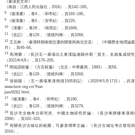
《秦漢史文存》
（南昌：江西人民出版社，2016），頁142–185。
8
《後漢書》，卷4，〈和帝紀〉，頁165–195。
9
《後漢書》，卷5，〈安帝紀〉，頁220。
10
《漢書》，卷28，〈地理志〉，頁1666。
11
《史記》，卷129，〈貨殖列傳〉，頁3268。
12
王元林：〈秦漢時期南嶺交通的開發與南北交流〉，《中國歷史地理論叢》，第
月），頁45–56。
13
馬增榮：〈長沙五一廣場出土東漢臨湘縣外郡「貨主」名籍集成研究
（2021年4月），頁175–205。
14
周祖謨校箋：《方言校箋》（北京：中華書局，1993），頁59。
15
《史記》，卷129，〈貨殖列傳〉，頁3269。
16
張朝陽：〈五一廣場東漢簡牘1505劄記〉（2020年5月17日），
www.bsm.org.cn/?han
jian/8262.html。
17
《後漢書》，卷4，〈和帝紀〉，頁190。
18
《史記》，卷129，〈貨殖列傳〉，頁3279。
19
長沙市文物考古研究所、中國文物研究所編：《長沙東牌樓東漢簡
2006），頁102–103。
20
有關長沙古城址的範圍，可參黃樸華主編：《長沙古城址考古發現與
2016）。