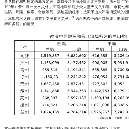
會選擇在相對穩定的地方定居，當時長江中游地區比北方安穩，荊州除了在和
102年）發生過一次水災外，江南地區相對少受大型天災的影響。永初七年
桂陽、丹陽、豫章、會稽等荊、揚地區的租米，接賑予山東和淮河流域的饑
9
足本地需求之餘，還有力支援北方災民。
結合表格中的戶口數據，東漢時
聚而多貧」的情況。
五一廣場簡有兩枚殘簡，可見當時的臨湘城頗有來自中原地區的「來客」，