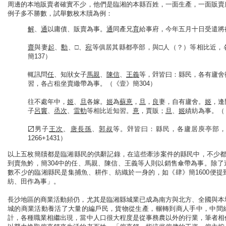
周邊的本地販賣者確實不少，他們是臨湘的本縣百姓，一面生產，一面販賣
例子多不勝數，試舉數枚木牘為例：
解
、
通
以庸債、販賣為事。
通
同產兄
育
給事府，今年五月十日受遣將
齋
與妻
起
、
勳
、□、
宛
等俱居其縣都亭部，與□人（？）等相比近，
簡137）
輒訊問
任
、知狀女子
馬親
、
陳信
、
王義
等，辤皆曰：縣民，各有廬舍
習，各占租坐賣繖帶為事。（《壹》簡304）
往不處年中，
姬
、
旦
各嫁。
姬
為
蘇憙
，
旦
，
良
妻，自有廬舍。
姬
，逢
子
呂竇
、
烝次
、
雷䡃
等相比近知習。
憙
，賈販；
旦
、
姬
績紡為事。（
〼男子
王次
、
唐長孫
、
郭叔
等。辤皆曰：縣民，各廬居庾亭部
1266+1431）
以上五枚簡牘都是臨湘縣民的供辭記錄，在這些牽涉案件的縣民中，不少都
到賣魚䰼，簡304中的任、馬親、陳信、王義等人則以銷售傘帶為事。除
數不少的臨湘縣民是集捕魚、耕作、紡織於一身的，如《肆》簡1600便
紡、田作為事」。
長沙地區的商業活動頻仍，尤其是臨湘縣城業已成為南方與北方、全國與本
城的商業活動養活了大量的編戶民，貨物從生產，輾轉到商人手中，中間
計，各種職業相繼出現，當中人口很大程度是從事務農以外的行業，筆者相