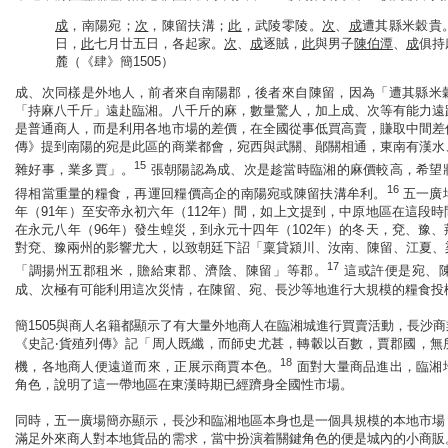
成
，南陽宛；
次
，陳留扶溝；
此
，武陵零陵。
次
、
成
遭其縣米穀貴
日，
此
七月廿五日，各起家。
次
、
成
逐賊，
此
與男子
陳伯潭
、
成
俱持
麓（《肆》簡1505）
成、次同樣是外地人，前者來自南陽郡，後者來自陳留，因為「遭其縣米
「持麻八千斤」遠赴臨湘。八千斤的麻，數量驚人，加上成、次等有能力遠
是普通商人，而是利用各地市場的差價，在全國從事低買高賣，賺取中間差
傳》提到南陽的宛是此區的商業都會，宛西與武關、鄖關相通，東南有漢水
15
雜好事，業多賈」。
張朝陽認為成、次是趁當時臨湘的麻價較高，希望
16
得相當重量的糧食，再運回糧價高企的南陽宛或陳留扶溝牟利。
五一廣
年（91年）至安帝永初六年（112年）間，如上文提到，中原地區在這段
在永元八年（96年）發生蝗災，到永元十四年（102年）的冬天，兗、豫
對兗、豫兩州的影響尤大，以致朝廷下詔「稟貸潁川、汝南、陳留、江夏、
17
「調揚州五郡租米，贍給東郡、濟陰、陳留」等郡。
這或許便是宛、
成、次極有可能利用這次災情，在陳留、宛、長沙等地進行大規模的糧食投
簡1505與商人名籍都顯示了有大量外地商人在臨湘城進行買賣活動，長沙
《史記‧貨殖列傳》記「周人既纖，而師史尤甚，轉轂以百數，賈郡國，無
18
機，各地商人便遠道而來，正展示商賈本色。
面對大量商品進出，臨湘
角色，說明了這一帶地區在東漢時期已經躋身全國性市場。
同時，五一廣場簡亦顯示，長沙和臨湘地區本身也是一個具規模的本地市場
滿足外來商人對本地貨品的需求，當中扮演着關鍵角色的便是城內的小商販