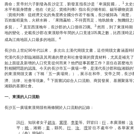
1
壽命；景帝封六子劉發為長沙定王，劉發直指長沙是「卑濕貧國」。
太史
水平有親身體會，他在《史記．貨殖列傳》指出長沙雖有鉛、錫等礦物資源
〈貨殖列傳〉從經濟文化的角度將全國分作若干板塊，長沙被歸為「南楚」
百姓飯稻羹魚，火耕水耨，「果隋蠃蛤，不待賈而足，地埶饒食，無饑饉之
2
3
多貧」。
直至西漢晚年，長沙郡的人口僅得23萬。
然而，到了東漢時期
地的變化，史載長沙郡在東漢順帝年間的人口竟達105萬之數，比西漢時
4
成為江南地區人口最多的地區。
長沙自上世紀90年代以來， 多次出土漢代簡牘文書，這些簡牘文書涵蓋
究漢代長沙郡臨湘縣及其周邊的歷史和社會發展的寶貴材料，尤其是補充了
如上面提及新增的人口究竟從何而來？他們從事甚麼工作？居住在甚麼地方
對相關問題的認識。今天的長沙市五一廣場一帶，是漢代長沙郡和臨湘縣的
的東漢簡牘文書（下稱「五一廣場簡」），展示在和帝、安帝之間，長沙
6
濟、法律、社會等現象。
下面嘗試綜合人口流動、商貿發展、基層聚落等
湘縣的基層社會。
一、東漢的人口流動
長沙五一廣場東漢簡牘有兩條關於人口流動的記錄：
訊
行
、知狀者女子
趙汝
、
冀理
、
李姜
等。辤皆曰：
行
，本廣漢雒；
汝
平；
曉
，湘鄉；
姜
，縣民。
行
、
汝
、
理
皆往不處年中，各舉家
（《叁》簡940）