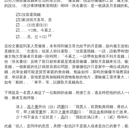
以勞力換取僱直錢來生活的老百姓。「僱直錢」指這些僱傭的工資，僱主按
的說法。《長沙東牌樓東漢簡牘》簡69〈佚名書信〉是一枚講及月直錢的私
〼□汝當還我錢
〼□家須得月直耳。吾
〼……□□念遣往□□
〼……々□收。今墓之，
19
〼……見。忩々□□
這份文書提到某人受僱後，未有得到僱主答允給予的月直錢，故向僱主追收
直錢生活。「念遣往」似派人前往索取；「汝當還我錢」一語，語氣帶有憤
僱主拖欠受僱者月直錢一段時間；「今墓之」一語帶有如果收不到月直錢，
份〈佚名書信〉反映了當日頗有家庭是透過當僱傭，賺取月直錢來生活。僱
直錢，一個家庭的生計就很容易出問題。當僱傭也許只是家中一兩位成員的
錢，此筆金錢可能是貧苦家庭的救命錢。無論如何，當時的僱傭市場應當
道、阜頭甚多，當地更是商旅輻輳與貨物集散的地方，運輸僱工需求量大，
如有「船師」、「車卒」等，以賺取月直錢為生。
下簡提及一名賈人偷盜了一位船師的金錢，然後亡去，逃走時把他的侶人一
物，兩者互相伴隨：
渚上，
高
之
秉
所佁（詒）謂
秉
曰：「我賈人，前賣船責得錢，逐侶人
可，即上錢置
秉
所，其日之
廣
舍謂
廣
曰：「我盜
央
船師錢去亡故來
少？何不遠去？近於是！」
高
曰：「我欲於溈口求」（《貳》簡464
此處「侶人」是同伴的意思，具體一點也許不是親人或者是自己的妻子，最