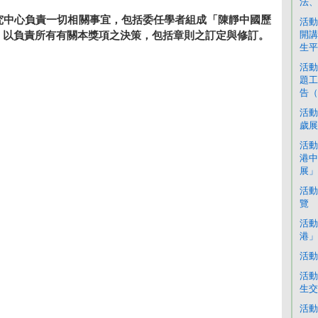
法、
究中心負責一切相關事宜，包括委任學者組成「陳靜中國歷
活動
開講
，以負責所有有關本獎項之決策，包括章則之訂定與修訂。
生平
活動
題工
告（
活動
歲展
活動
港中
展」
活動
覽
活動
港」
活動
活動
生交
活動