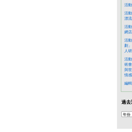
活動
活動
漂流
活動
網店
活動
劃」
人研
活動
術會
與世
情感
編輯
過去