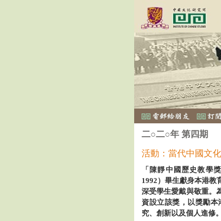
二○二○年 第四期
活動：當代中國文
「陳靜中國歷史教學獎
1992）畢生獻身本港
深受學生愛戴與敬重。
資設立該獎，以獎勵本
究、創新以及個人進修