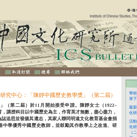
學術
化研究中心：「陳靜中國歷史教學獎」（第二屆）
筆下
」（第二屆）於11月開始接受申請。陳靜女士（1922–
最新
教育，講授科目以中國歷史為主，作育英才無數，盡心盡力，
化研
為誌追思並發揚其遺志，其家人聯同明遠文化教育基金會捐
活動
港中學優秀中國歷史教師，並鼓勵其作教學上之改進、研
化研
。
（二