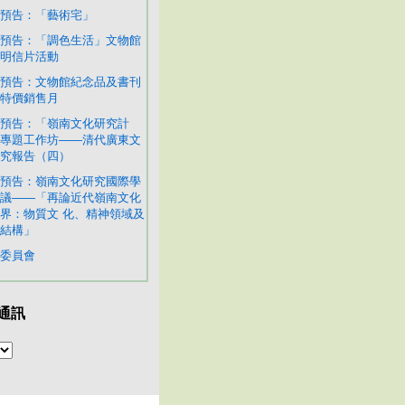
預告：「藝術宅」
預告：「調色生活」文物館
明信片活動
預告：文物館紀念品及書刊
特價銷售月
預告：「嶺南文化研究計
專題工作坊——清代廣東文
究報告（四）
預告：嶺南文化研究國際學
議——「再論近代嶺南文化
界：物質文 化、精神領域及
結構」
委員會
通訊