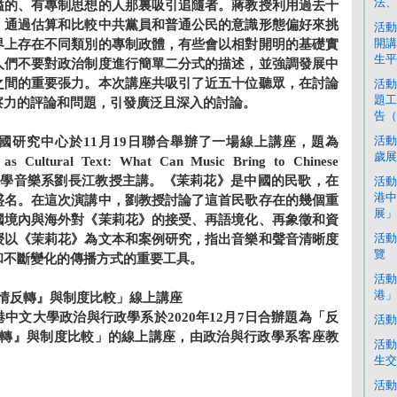
法、
隘的、有專制思想的人那裏吸引追隨者。蔣教授利用過去十
，通過估算和比較中共黨員和普通公民的意識形態偏好來挑
活動
開講
界上存在不同類別的專制政體，有些會以相對開明的基礎實
生平
人們不要對政治制度進行簡單二分式的描述，並強調發展中
之間的重要張力。本次講座共吸引了近五十位聽眾，在討論
活動
題工
察力的評論和問題，引發廣泛且深入的討論。
告（
活動
國研究中心於11月19日聯合舉辦了一場線上講座，題為
歲展
ltural Text: What Can Music Bring to Chinese
港中文大學音樂系劉長江教授主講。《茉莉花》是中國的民歌，在
活動
港中
盛名。在這次演講中，劉教授討論了這首民歌存在的幾個重
展」
國境內與海外對《茉莉花》的接受、再語境化、再象徵和資
活動
授以《茉莉花》為文本和案例研究，指出音樂和聲音清晰度
覽
和不斷變化的傳播方式的重要工具。
活動
港」
情反轉』與制度
⽐
較」線上
講座
中文大學政治與行政學系於2020年12月7日合辦題為「反
活動
反轉』與制度⽐較」的線上講座，由政治與行政學系客座教
活動
生交
活動