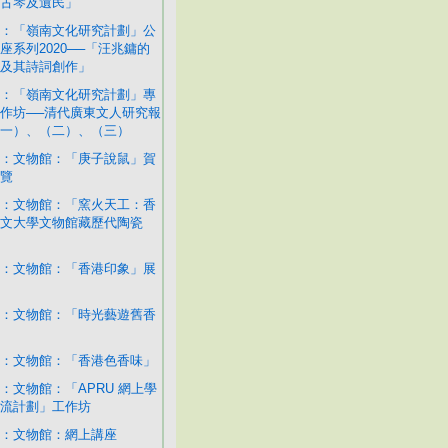
古琴及遺民」
：「嶺南文化研究計劃」公
座系列2020──「汪兆鏞的
及其詩詞創作」
：「嶺南文化研究計劃」專
作坊──清代廣東文人研究報
一）、（二）、（三）
：文物館：「庚子說鼠」賀
覽
：文物館：「窯火天工：香
文大學文物館藏歷代陶瓷
：文物館：「香港印象」展
：文物館：「時光藝遊舊香
：文物館：「香港色香味」
：文物館：「APRU 網上學
流計劃」工作坊
：文物館：網上講座