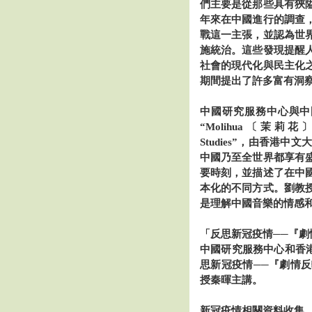
們主要是從那些具有狹
年來在中國進行的調查
戰這一主張，並認為世
施統治。這些發現提醒
社會的現代化與民主化
期間提出了許多富有洞
中國研究服務中心與中
“Molihua〔茉莉花〕as Cu
Studies”，由香
中國乃至全世界都享有
要時刻，並描述了在中
本化的不同方式。劉教
是理解中國音樂的情感
「反思新冠疫情
──
『劇
中國研究服務中心和香港
思新冠疫情──『劇情
授秦暉主講。
新冠疫情相關資料收集