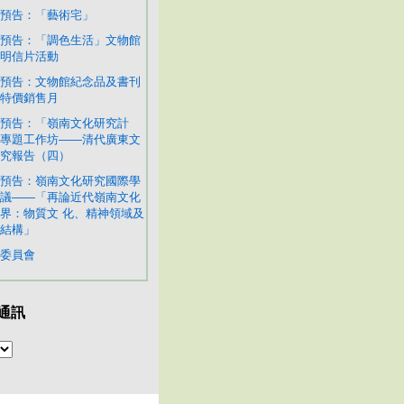
預告：「藝術宅」
預告：「調色生活」文物館
明信片活動
預告：文物館紀念品及書刊
特價銷售月
預告：「嶺南文化研究計
專題工作坊——清代廣東文
究報告（四）
預告：嶺南文化研究國際學
議——「再論近代嶺南文化
界：物質文 化、精神領域及
結構」
委員會
通訊