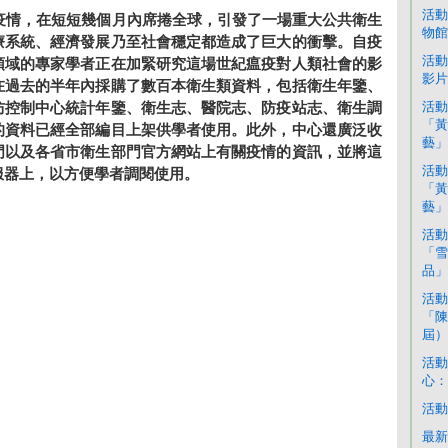
活動
冠疫情，在短短幾個月內席捲全球，引發了一場重大公共衛生
物館
療系統、經濟發展乃至社會穩定都造成了巨大的衝擊。自疫
活動
領域的專家學者正在加緊研究這場世紀瘟疫對人類社會的影
影片
在過去的半年內採購了數百本衛生類資料，包括衛生年鑒、
活動
防控制中心統計年鑒、衛生志、醫院志、防疫站志、衛生調
「黃
的資料已經全部編目上架供學者使用。此外，中心還廣泛收
藝」
門以及各省市衛生部門官方網站上有關疫情的資訊，並將這
活動
服器上，以方便學者調閱使用。
「黃
藝」
活動
「雪
品」
活動
「陳
屆）
活動
心：
活動
最新