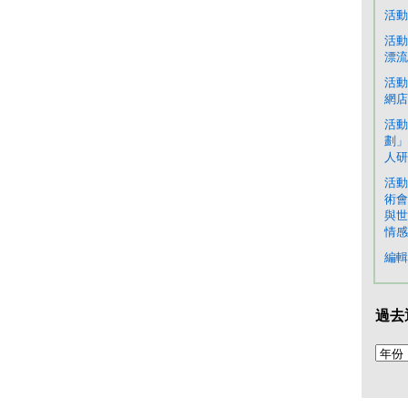
活動
活動
漂流
活動
網店
活動
劃」
人研
活動
術會
與世
情感
編輯
過去