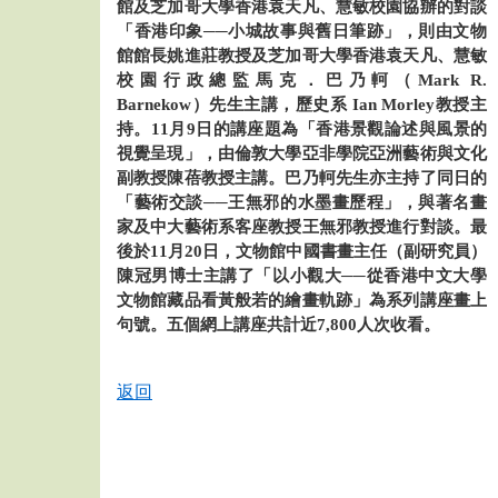
館及芝加哥大學香港袁天凡、慧敏校園協辦的對談
「香港印象──小城故事與舊日筆跡」，則由文物
館館長姚進莊教授及芝加哥大學香港袁天凡、慧敏
校園行政總監馬克．巴乃軻（Mark R.
Barnekow）先生主講，歷史系 Ian Morley教授主
持。11月9日的講座題為「香港景觀論述與風景的
視覺呈現」，由倫敦大學亞非學院亞洲藝術與文化
副教授陳蓓教授主講。巴乃軻先生亦主持了同日的
「藝術交談──王無邪的水墨畫歷程」，與著名畫
家及中大藝術系客座教授王無邪教授進行對談。最
後於11月20日，文物館中國書畫主任（副研究員）
陳冠男博士主講了「以小觀大──從香港中文大學
文物館藏品看黃般若的繪畫軌跡」為系列講座畫上
句號。五個網上講座共計近7,800人次收看。
返回