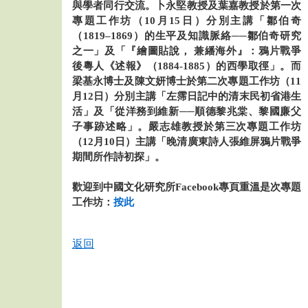
與學者同行交流。卜永堅教授及葉嘉教授於第一次
專題工作坊（10月15日）分別主講「鄒伯奇
（1819–1869）的生平及知識脈絡──鄒伯奇研究
之一」及「『繪圖貼說， 兼繙海外』：鴉片戰爭
後粵人《述報》（1884-1885）的西學取徑」。而
梁基永博士及陳文妍博士於第二次專題工作坊（11
月12日）分別主講「左霈日記中的清末民初省港生
活」及「從洋務到維新──順德黎兆棠、黎國廉父
子事跡述略」。嚴志雄教授於第三次專題工作坊
（12月10日）主講「晚清廣東詩人張維屏鴉片戰爭
期間所作詩初探」。
歡迎到中國文化研究所Facebook專頁重溫是次專題
工作坊：
按此
返回