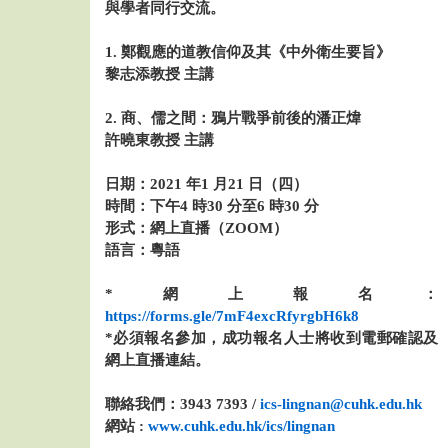
與學者同行交流。
1. 鄭觀應的道教信仰及其《中外衛生要旨》
黎志添教授 主講
2. 商、儒之間：鴉片戰爭前後的潘正煒
許曉東教授 主講
日期：2021 年1 月21 日（四）
時間：下午4 時30 分至6 時30 分
形式：網上直播（ZOOM）
語言：粵語
*網上報名：
https://forms.gle/7mF4excRfyrgbH6k8
*必須報名參加，成功報名人士將收到電郵確認及
網上直播連結。
聯絡我們：3943 7393 /
ics-lingnan@cuhk.edu.hk
網站 :
www.cuhk.edu.hk/ics/lingnan