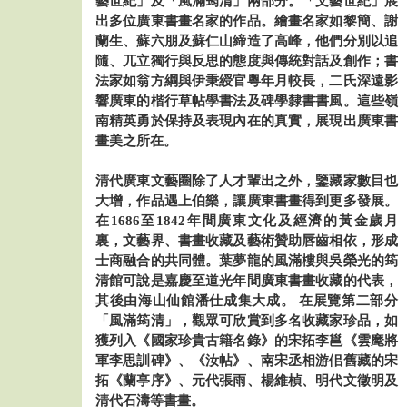
藝世紀」及「風滿筠清」兩部分。「文藝世紀」展
出多位廣東書畫名家的作品。繪畫名家如黎簡、謝
蘭生、蘇六朋及蘇仁山締造了高峰，他們分別以追
隨、兀立獨行與反思的態度與傳統對話及創作；書
法家如翁方綱與伊秉綬官粵年月較長，二氏深遠影
響廣東的楷行草帖學書法及碑學隸書書風。這些嶺
南精英勇於保持及表現內在的真實，展現出廣東書
畫美之所在。
清代廣東文藝圈除了人才輩出之外，鑒藏家數目也
大增，作品遇上伯樂，讓廣東書畫得到更多發展。
在1686至1842年間廣東文化及經濟的黃金歲月
裏，文藝界、書畫收藏及藝術贊助唇齒相依，形成
士商融合的共同體。葉夢龍的風滿樓與吳榮光的筠
清館可說是嘉慶至道光年間廣東書畫收藏的代表，
其後由海山仙館潘仕成集大成。 在展覽第二部分
「風滿筠清」，觀眾可欣賞到多名收藏家珍品，如
獲列入《國家珍貴古籍名錄》的宋拓李邕《雲麾將
軍李思訓碑》、《汝帖》、南宋丞相游佀舊藏的宋
拓《蘭亭序》、元代張雨、楊維楨、明代文徵明及
清代石濤等書畫。