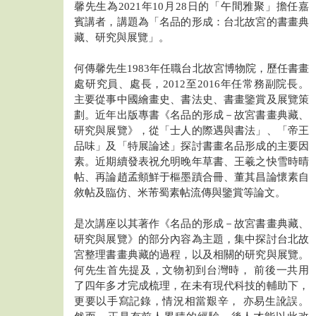
馨先生為2021年10月28日的「午間雅聚」擔任嘉
賓講者，講題為「名品的形成：台北故宮的書畫典
藏、研究與展覽」。
何傳馨先生1983年任職台北故宮博物院，歷任書畫
處研究員、處長，2012至2016年任常務副院長。
主要從事中國繪畫史、書法史、書畫鑒賞及展覽策
劃。近年出版專書《名品的形成－故宮書畫典藏、
研究與展覽》，從「士人的際遇與書法」、「帝王
品味」及「特展論述」探討書畫名品形成的主要因
素。近期續發表祝允明晚年草書、王羲之快雪時晴
帖、再論趙孟頫鮮于樞墨蹟合冊、董其昌論懷素自
敘帖及臨仿、米芾蜀素帖流傳與鑒賞等論文。
是次講座以其著作《名品的形成－故宮書畫典藏、
研究與展覽》的部分內容為主題，集中探討台北故
宮整理書畫典藏的過程，以及相關的研究與展覽。
何先生首先提及，文物初到台灣時， 前後一共用
了四年多才完成梳理，在未有現代科技的輔助下，
更要以手寫記錄，情況相當艱辛， 亦易生訛誤。