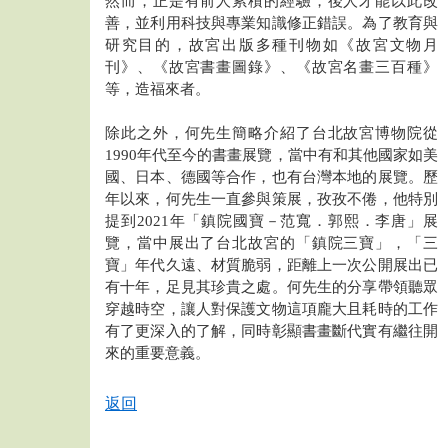
然而，正是有前人累積的經驗，後人才能以此改
善，並利用科技與專業知識修正錯誤。為了教育與
研究目的，故宮出版多種刊物如《故宮文物月
刊》、《故宮書畫圖錄》、《故宮名畫三百種》
等，造福來者。
除此之外，何先生簡略介紹了台北故宮博物院從
1990年代至今的書畫展覽，當中有和其他國家如美
國、日本、德國等合作，也有台灣本地的展覽。歷
年以來，何先生一直參與策展，孜孜不倦，他特別
提到2021年「鎮院國寶－范寬．郭熙．李唐」展
覽，當中展出了台北故宮的「鎮院三寶」，「三
寶」年代久遠、材質脆弱，距離上一次公開展出已
有十年，足見其珍貴之處。何先生的分享帶領聽眾
穿越時空，讓人對保護文物這項龐大且耗時的工作
有了更深入的了解，同時彰顯書畫斷代實有繼往開
來的重要意義。
返回