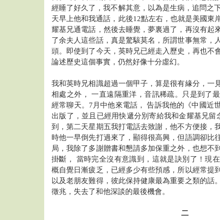
經睡了好久了，我不解其意，以為是生病，追問之下
天早上他和我通話，此後12點左右，也就是美國東
耀基兄通電話，然後去睡覺，夢裏過了，再沒有起
了余夫人這些話，真是驚駭莫名，所謂世事無常，
頭。即使到了今天，英時兄已經走入歷史，再也不
論述歷史這個事實，仍然好像十分虛幻。
我和英時兄相識超過一個甲子，算是很有緣分，一
相處之外， 一直遠隔重洋，音訊稀疏。只是到了
經常聊天。7月中他來電話， 告訴我他的《中國近
出版了，並且已經用快遞分別寄給我和金耀基兄留念
到，第二天星期五我打電話去致謝，他不方便接，
時他一早倒先打過來了，顯得很高興，但語調卻比
局，我除了多謝贈書和懇請多加保重之外，也想不
掛斷， 當時完全沒有意識到，這就是訣別了！現
概自覺日漸疲乏，已經多少有些預感，所以經常提
以及老朋友難得，彼此保持健康最為重要之類的話
徵兆，失去了和他深談的最後機會。
二