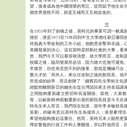
前者是學術性、思辨性的，後者是社會性、活動性
望，後者成為他中國情懷的寄託，從而賦予他生命
個世界迥然不同，卻是互補而又互相促進的。
三
在1955年到了劍橋之後，英時兄的事業可謂一帆風
挫折，便是1973至75年回到中文大學擔任新亞書
持負責大學改制的工作小組，他飽受攻擊和非議，
美國發展的決心。這在當時是哄動社會的大事，看
然，我們今天可以看得很清楚。就大學而言，改制
校園之後，協同發展所必須，阻力雖大也無可避免
常痛苦，但也有意想不到的後果，那就是機緣巧合
槃大才的「局外人」來出任改制之後的新院長。他
所造成的紛爭，而且創辦了「錢賓四先生學術文化講座
經黯然離開新亞的錢先生從台灣請回來主持首屆講
之間能夠重新建立密切和長遠關係。當然，大家都
骨，以嶄新精神面貌重新出發的新院長就是今天在
時先生本人而言，我們現在知道，當年李卓敏校長
策劃，的確有意以英時先生為接班人；港督麥理浩
希望他能夠擔起這重任。然而，英時兄本人顯然更
憚於繁複的行政工作和人事關係，所以對他而言，