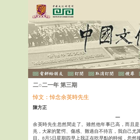
二○二一年 第三期
悼文：悼念余英時先生
陳方正
一
余英時先生忽然間走了。雖然他年事已高，而且是
兆，大家的驚愕、傷感、難過自不待言，我自己尤
目。8月5日星期四早上我正在吃早點的時候，忽然