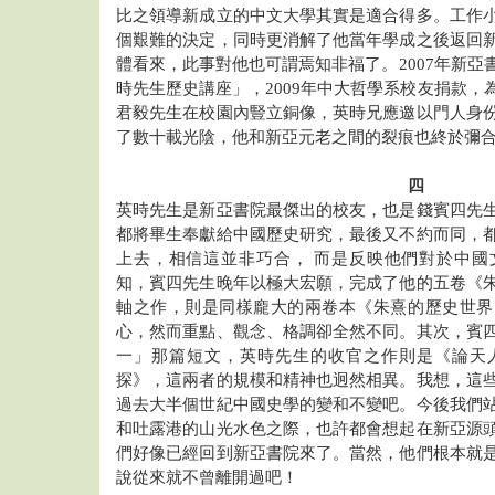
比之領導新成立的中文大學其實是適合得多。工作
個艱難的決定，同時更消解了他當年學成之後返回
體看來，此事對他也可謂焉知非福了。2007年新亞
時先生歷史講座」，2009年中大哲學系校友捐款，
君毅先生在校園內豎立銅像，英時兄應邀以門人身
了數十載光陰，他和新亞元老之間的裂痕也終於彌
四
英時先生是新亞書院最傑出的校友，也是錢賓四先
都將畢生奉獻給中國歷史研究，最後又不約而同，
上去，相信這並非巧合， 而是反映他們對於中國
知，賓四先生晚年以極大宏願，完成了他的五卷《
軸之作，則是同樣龐大的兩卷本《朱熹的歷史世界
心，然而重點、觀念、格調卻全然不同。其次，賓
一」那篇短文，英時先生的收官之作則是《論天
探》，這兩者的規模和精神也迥然相異。我想，這
過去大半個世紀中國史學的變和不變吧。今後我們
和吐露港的山光水色之際，也許都會想起在新亞源
們好像已經回到新亞書院來了。當然，他們根本就
說從來就不曾離開過吧！