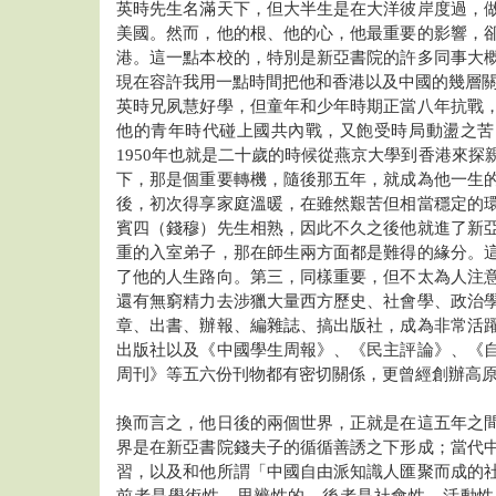
英時先生名滿天下，但大半生是在大洋彼岸度過，
美國。然而，他的根、他的心，他最重要的影響，
港。這一點本校的，特別是新亞書院的許多同事大
現在容許我用一點時間把他和香港以及中國的幾層
英時兄夙慧好學，但童年和少年時期正當八年抗戰
他的青年時代碰上國共內戰，又飽受時局動盪之苦
1950年也就是二十歲的時候從燕京大學到香港來探
下，那是個重要轉機，隨後那五年，就成為他一生
後，初次得享家庭溫暖，在雖然艱苦但相當穩定的
賓四（錢穆）先生相熟，因此不久之後他就進了新
重的入室弟子，那在師生兩方面都是難得的緣分。
了他的人生路向。第三，同樣重要，但不太為人注
還有無窮精力去涉獵大量西方歷史、社會學、政治
章、出書、辦報、編雜誌、搞出版社，成為非常活
出版社以及《中國學生周報》、《民主評論》、《
周刊》等五六份刊物都有密切關係，更曾經創辦高
換而言之，他日後的兩個世界，正就是在這五年之
界是在新亞書院錢夫子的循循善誘之下形成；當代
習，以及和他所謂「中國自由派知識人匯聚而成的