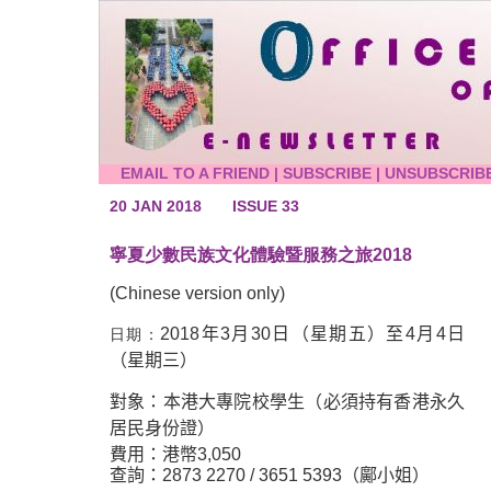
EMAIL TO A FRIEND
|
SUBSCRIBE
|
UNSUBSCRIB
20 JAN 2018
ISSUE 33
寧夏少數民族文化體驗暨服務之旅2018
(Chinese version only)
2018
年
3
月
30
日
（星期五）
至
4
月
4
日
日期：
（星期三）
對
象
：本港大專院校學生
（
必
須
持有香
港
永
久
居
民
身份證
）
費用：港幣
3,050
查
詢
：
2873 2270 / 3651 5393
（
鄺小姐
）