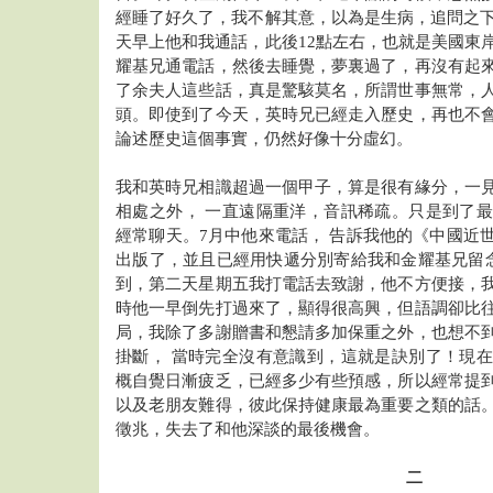
經睡了好久了，我不解其意，以為是生病，追問之下
天早上他和我通話，此後12點左右，也就是美國東
耀基兄通電話，然後去睡覺，夢裏過了，再沒有起
了余夫人這些話，真是驚駭莫名，所謂世事無常，
頭。即使到了今天，英時兄已經走入歷史，再也不
論述歷史這個事實，仍然好像十分虛幻。
我和英時兄相識超過一個甲子，算是很有緣分，一
相處之外， 一直遠隔重洋，音訊稀疏。只是到了
經常聊天。7月中他來電話， 告訴我他的《中國近
出版了，並且已經用快遞分別寄給我和金耀基兄留念
到，第二天星期五我打電話去致謝，他不方便接，
時他一早倒先打過來了，顯得很高興，但語調卻比
局，我除了多謝贈書和懇請多加保重之外，也想不
掛斷， 當時完全沒有意識到，這就是訣別了！現
概自覺日漸疲乏，已經多少有些預感，所以經常提
以及老朋友難得，彼此保持健康最為重要之類的話
徵兆，失去了和他深談的最後機會。
二