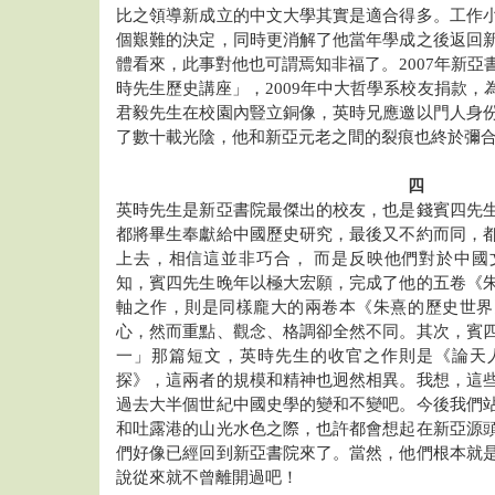
比之領導新成立的中文大學其實是適合得多。工作
個艱難的決定，同時更消解了他當年學成之後返回
體看來，此事對他也可謂焉知非福了。2007年新亞
時先生歷史講座」，2009年中大哲學系校友捐款，
君毅先生在校園內豎立銅像，英時兄應邀以門人身
了數十載光陰，他和新亞元老之間的裂痕也終於彌
四
英時先生是新亞書院最傑出的校友，也是錢賓四先
都將畢生奉獻給中國歷史研究，最後又不約而同，
上去，相信這並非巧合， 而是反映他們對於中國
知，賓四先生晚年以極大宏願，完成了他的五卷《
軸之作，則是同樣龐大的兩卷本《朱熹的歷史世界
心，然而重點、觀念、格調卻全然不同。其次，賓
一」那篇短文，英時先生的收官之作則是《論天
探》，這兩者的規模和精神也迥然相異。我想，這
過去大半個世紀中國史學的變和不變吧。今後我們
和吐露港的山光水色之際，也許都會想起在新亞源
們好像已經回到新亞書院來了。當然，他們根本就
說從來就不曾離開過吧！