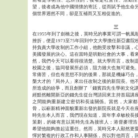
前者是學術性、思辨性的，後者是社會性、活動性
望，後者成為他中國情懷的寄託，從而賦予他生命
個世界迥然不同，卻是互補而又互相促進的。
三
在1955年到了劍橋之後，英時兄的事業可謂一帆風
挫折，便是1973至75年回到中文大學擔任新亞書
持負責大學改制的工作小組，他飽受攻擊和非議，
美國發展的決心。這在當時是哄動社會的大事，看
然，我們今天可以看得很清楚。就大學而言，改制
校園之後，協同發展所必須，阻力雖大也無可避免
常痛苦，但也有意想不到的後果，那就是機緣巧合
槃大才的「局外人」來出任改制之後的新院長。他
所造成的紛爭，而且創辦了「錢賓四先生學術文化講座
經黯然離開新亞的錢先生從台灣請回來主持首屆講
之間能夠重新建立密切和長遠關係。當然，大家都
骨，以嶄新精神面貌重新出發的新院長就是今天在
時先生本人而言，我們現在知道，當年李卓敏校長
策劃，的確有意以英時先生為接班人；港督麥理浩
希望他能夠擔起這重任。然而，英時兄本人顯然更
憚於繁複的行政工作和人事關係，所以對他而言，