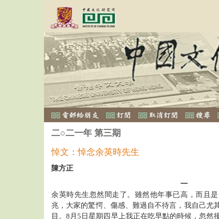
二○二一年 第三期
悼文：悼念余英時先生
陳方正
一
余英時先生忽然間走了。雖然他年事已高，而且是
兆，大家的驚愕、傷感、難過自不待言，我自己尤
目。8月5日星期四早上我正在吃早點的時候，忽然