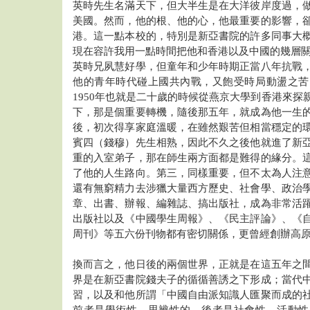
英時先生名滿天下，但大半生是在大洋彼岸度過，
美國。然而，他的根、他的心，他最重要的影響，
港。這一點本校的，特別是新亞書院的許多同事大
現在容許我用一點時間把他和香港以及中國的幾層
英時兄夙慧好學，但童年和少年時期正當八年抗戰
他的青年時代碰上國共內戰，又飽受時局動盪之苦
1950年也就是二十歲的時候從燕京大學到香港來探
下，那是個重要轉機，隨後那五年，就成為他一生
後，初次得享家庭溫暖，在雖然艱苦但相當穩定的
賓四（錢穆）先生相熟，因此不久之後他就進了新
重的入室弟子，那在師生兩方面都是難得的緣分。
了他的人生路向。第三，同樣重要，但不太為人注
還有無窮精力去涉獵大量西方歷史、社會學、政治
章、出書、辦報、編雜誌、搞出版社，成為非常活
出版社以及《中國學生周報》、《民主評論》、《
周刊》等五六份刊物都有密切關係，更曾經創辦高
換而言之，他日後的兩個世界，正就是在這五年之
界是在新亞書院錢夫子的循循善誘之下形成；當代
習，以及和他所謂「中國自由派知識人匯聚而成的