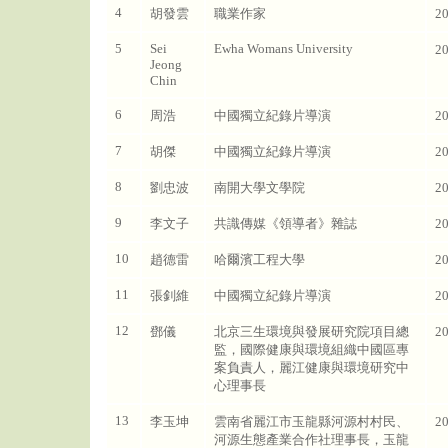
4
胡發雲
職業作家
2
5
Sei
Ewha Womans University
2
Jeong
Chin
6
周浩
中國獨立紀錄片導演
2
7
胡傑
中國獨立紀錄片導演
2
8
劉忠波
南開大學文學院
2
9
李文子
共識傳媒《領導者》雜誌
2
10
趙德雷
哈爾濱工程大學
2
11
張釗維
中國獨立紀錄片導演
2
12
鄧儀
北京三生環境與發展研究院項目總
2
監，國際健康與環境組織中國區專
案負責人，麗江健康與環境研究中
心理事長
13
李玉坤
雲南省麗江市玉龍縣河源村村民、
2
河源生態產業合作社理事長，玉龍