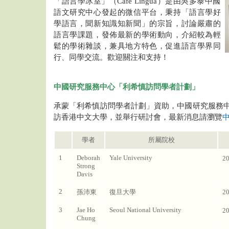
「語言學冰室」（Cafe Lingua）是由吳多泰中國
語文研究中心發起的微信平台，秉持「語言學好
學語言，聞新知識知新聞」的宗旨，討論嚴肅的
語言學課題，發佈最新的學術動向，介紹較為輕
鬆的學術雜談，兼具地方特色，促進語言學界同
行、同學交流。歡迎關注和支持！
中國研究服務中心「利希慎訪問學者計劃」
承蒙「利希慎訪問學者計劃」資助，中國研究服務
訪香港中文大學，並舉行研討會，最新消息請瀏覽
學者
所屬院校
1
Deborah
Yale University
2
Strong
Davis
2
孫沛東
復旦大學
2
3
Jae Ho
Seoul National University
2
Chung