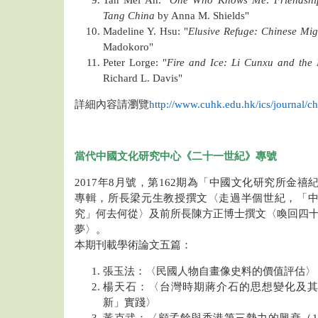
Tan Mei Ah: "
One Who Knows Me: Friendship 
Tang China
by Anna M. Shields"
Madeline Y. Hsu: "
Elusive Refuge: Chinese Mig
Madokoro"
Peter Lorge: "
Fire and Ice: Li Cunxu and the 
Richard L. Davis"
詳細內容請瀏覽
http://www.cuhk.edu.hk/ics/journal/ch
當代中國文化研究中心《二十一世紀》專號
2017年8月號，第162期為「中國文化研究所金禧
專輯，所長梁元生教授撰文〈走過半個世紀，「
究」何去何從〉及前所長陳方正博士撰文〈喚回四
夢〉。
本期刊載學術論文五篇：
張玉法：〈民國人物自畫像史料的價值評估〉
楊天石：〈台灣時期蔣介石的思想變化及
新」實踐〉
黃克武：〈顧孟餘與香港第三勢力的興衰（19