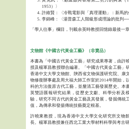
1953）〉
許維賢：〈冷戰電影與「真理運動」：新馬的
李錦峰：〈湯普森工人階級形成理論的批判─
「學人往事」欄目，刊載余英時教授回憶錄最後一
文物館《中國古代黃金工藝》（非賣品）
本書為「中國古代黃金工藝」研究成果專著，由許
授及楊軍昌教授聯合編著。「中國古代黃金工藝」
香港中文大學文物館、陝西省文物保護研究院、康
物修復辦事處及周大福大師工作室於2014年開始，
科的方法復原古代工藝，並釐清工藝發展歷史。本
英雙語匯報研究結果，從歷史文獻、科學分析及
驗，研究不同古代的黃金工藝及其發展，發掘傳統
值，為傳承和發揚傳統技藝奠定根基。
許曉東教授，現為香港中文大學文化研究所文物
長。楊軍昌教授兼任西北工業大學材料科學與考古