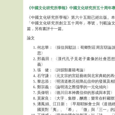
《中國文化研究所學報》中國文化研究所五十周年
《中國文化研究所學報》第六十五期已經出版。
「中國文化研究所創立五十周年」專號，刊載論
篇，另有書評十一篇。
論文
何志華：〈採信與駁詰：荀卿對莊周言辯論
思〉
邢義田：〈漢代孔子見老子畫像的社會思
義〉
張 健：〈詩韻類書籍考論〉
石守謙：〈元文宗的宮廷藝術與北宋典範的再
黎志添：〈明清道教呂祖降乩信仰的發展及相
鄭宗義：〈論明清之際儒學的一元化傾向〉
吳偉明：〈德川日本神農信仰的形成與本質〉
莫家良：〈大字．集聯．酬應：樂常在軒藏聯
潘鳳娟、江日新：〈早期耶穌會士與《道德
國英對「夷」、「希」、「微」與「三一」的