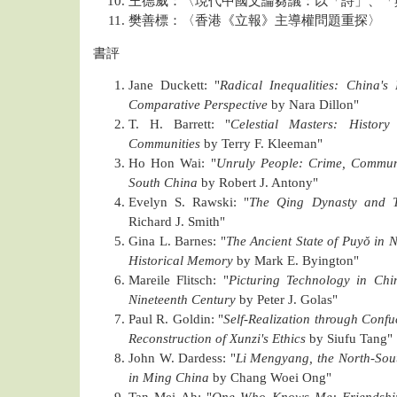
王德威：〈現代中國文論芻議：以「詩」、「
樊善標：〈香港《立報》主導權問題重探〉
書評
Jane Duckett: "
Radical Inequalities: China's
Comparative Perspective
by Nara Dillon"
T. H. Barrett: "
Celestial Masters: Histor
Communities
by Terry F. Kleeman"
Ho Hon Wai: "
Unruly People: Crime, Communi
South China
by Robert J. Antony"
Evelyn S. Rawski: "
The Qing Dynasty and Tr
Richard J. Smith"
Gina L. Barnes: "
The Ancient State of Puyǒ in 
Historical Memory
by Mark E. Byington"
Mareile Flitsch: "
Picturing Technology in Chi
Nineteenth Century
by Peter J. Golas"
Paul R. Goldin: "
Self-Realization through Conf
Reconstruction of Xunzi's Ethics
by Siufu Tang"
John W. Dardess: "
Li Mengyang, the North-Sout
in Ming China
by Chang Woei Ong"