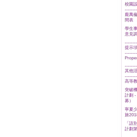
校園
--------
龐萬
間表
學生事
意見
--------
提示
--------
Prope
--------
其他
--------
高等
突破機
計劃 
募）
寧夏
旅201
「語
計劃第