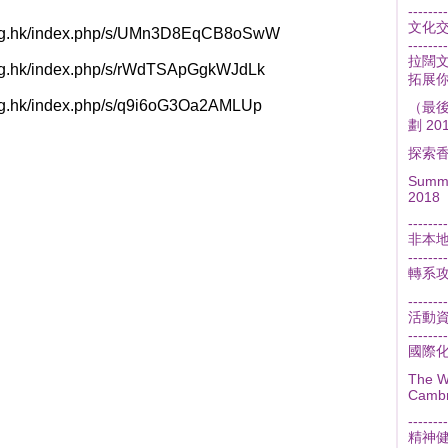
--------
文化
.org.hk/index.php/s/UMn3D8EqCB8oSwW
--------
拉闊文
org.hk/index.php/s/rWdTSApGgkWJdLk
拓展
org.hk/index.php/s/q9i6oG3Oa2AMLUp
（最
劃 2
探索
Summe
2018
--------
非本
--------
轉系
--------
活動
--------
國際
The W
Cambr
--------
精神