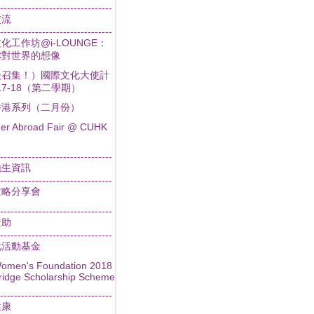
--------------------------------
交流
--------------------------------
化工作坊@i-LOUNGE：
你對世界的想像
後召集！）國際文化大使計
017-18（第二學期）
香港系列（二月份）
r Abroad Fair @ CUHK
--------------------------------
地生資訊
--------------------------------
攻略分享會
--------------------------------
資助
--------------------------------
化活動基金
omen's Foundation 2018
idge Scholarship Scheme
--------------------------------
健康