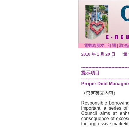
電郵給朋友
|
訂閱
|
取消
2018 年 1 月 20 日
第 
---------------------------------
提示項目
---------------------------------
Proper Debt Manage
（只有英文內容）
Responsible borrowing
important, a series o
Council aims at enh
consequence of excessi
the aggressive marketing