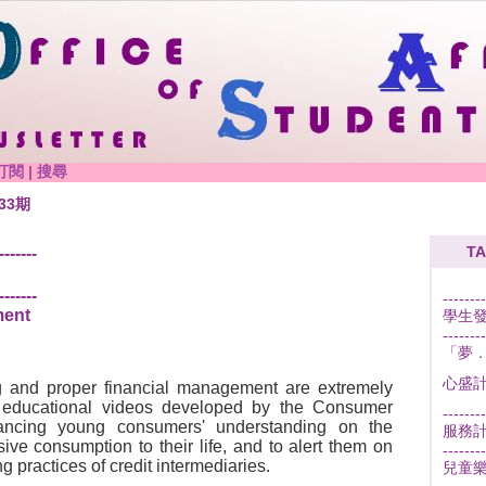
訂閱
|
搜尋
33期
TA
-------
-------
--------
ment
學生
--------
「夢．
心盛
 and proper financial management are extremely
f educational videos developed by the Consumer
--------
ancing young consumers' understanding on the
服務
ve consumption to their life, and to alert them on
--------
 practices of credit intermediaries.
兒童樂