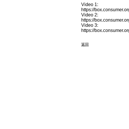
Video 1:
https://box.consumer
Video 2:
https://box.consumer.
Video 3:
https://box.consumer.
返回