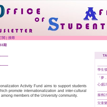
訂閱
|
搜尋
33期
TA
-------
-------
--------
學生
--------
「夢．
心盛
ionalization Activity Fund aims to support students
which promote internationalization and inter-cultural
--------
服務
s among members of the University community.
--------
兒童樂