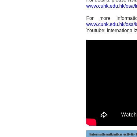
www.cuhk.edu.hk/osa/In
For more informati
www.cuhk.edu.hk/osa/i
Youtube: Internationaliz