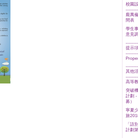
校園
--------
龐萬
間表
學生事
意見
--------
提示
--------
Prope
--------
其他
--------
高等
突破機
計劃 
募）
寧夏
旅201
「語
計劃第