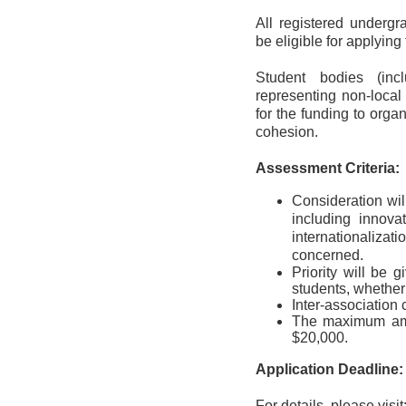
All registered undergr
be eligible for applying
S
tudent bodies (inc
representing non-local
for the funding to orga
cohesion.
Assessment Criteria
:
Consideration will
including innova
internationalizat
concerned.
Priority will be 
students, whether 
Inter-association 
The maximum amou
$20,000.
Application Deadline
For details, please visit