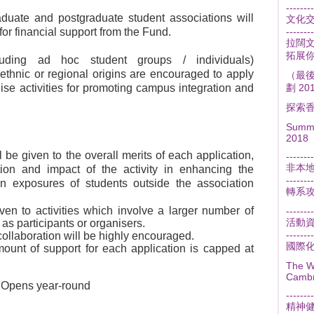
--------
aduate and postgraduate student associations will
文化
 for financial support from the Fund.
--------
拉闊文
拓展
luding ad hoc student groups / individuals)
 ethnic or regional origins are encouraged to apply
（最
nise activities for promoting campus integration and
劃 2
探索
Summe
2018
 be given to the overall merits of each application,
--------
非本
tion and impact of the activity in enhancing the
--------
ion exposures of students outside the association
轉系
given to activities which involve a larger number of
--------
活動
as participants or organisers.
--------
collaboration will be highly encouraged.
國際
nt of support for each application is capped at
The W
Cambr
:
Opens year-round
--------
精神
: