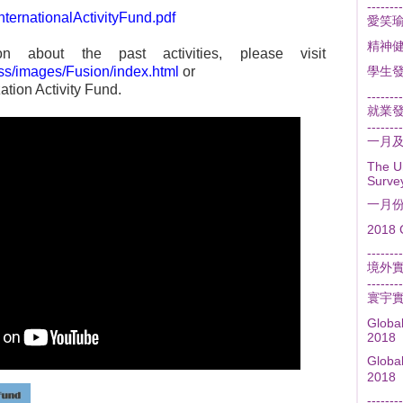
--------
ternationalActivityFund.pdf
愛笑
精神
on about the past activities, please visit
ss/images/Fusion/index.html
or
學生
ation Activity Fund.
--------
就業
--------
一月
The U
Surve
一月
2018 
--------
境外
--------
寰宇
Globa
2018
Glob
2018
--------