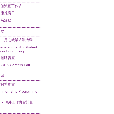
--------------------------------
瑜伽減壓工作坊
健康推廣日
發展活動
--------------------------------
發展
--------------------------------
及二月之就業培訓活動
niversum 2018 Student
y in Hong Kong
份招聘講座
CUHK Careers Fair
--------------------------------
實習
--------------------------------
實習博覽會
l Internship Programme
al Y 海外工作實習計劃
--------------------------------