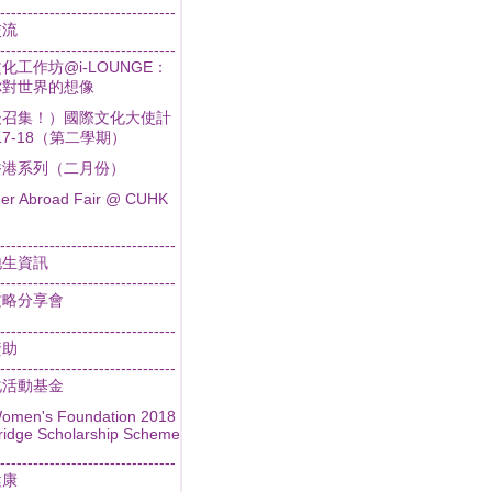
--------------------------------
交流
--------------------------------
化工作坊@i-LOUNGE：
你對世界的想像
後召集！）國際文化大使計
017-18（第二學期）
香港系列（二月份）
r Abroad Fair @ CUHK
--------------------------------
地生資訊
--------------------------------
攻略分享會
--------------------------------
資助
--------------------------------
化活動基金
omen's Foundation 2018
idge Scholarship Scheme
--------------------------------
健康