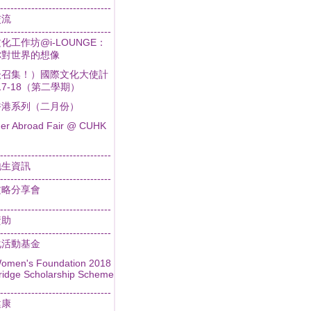
--------------------------------
交流
--------------------------------
化工作坊@i-LOUNGE：
你對世界的想像
後召集！）國際文化大使計
017-18（第二學期）
香港系列（二月份）
r Abroad Fair @ CUHK
--------------------------------
地生資訊
--------------------------------
攻略分享會
--------------------------------
資助
--------------------------------
化活動基金
omen's Foundation 2018
idge Scholarship Scheme
--------------------------------
健康