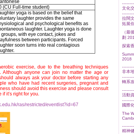
antonese
--------
0 (CU Full-time student)
文化
aughter yoga is based on the belief that
--------
oluntary laughter provides the same
拉闊文
hysiological and psychological benefits as
拓展
pontaneous laughter. Laughter yoga is done
（最
n groups, with eye contact, jokes and
劃 2
layfulness between participants. Forced
aughter soon turns into real contagious
探索
aughter.
Summe
2018
erobic exercise, due to the breathing techniques
--------
非本
. Although anyone can join no matter the age or
--------
 should always ask your doctor before starting any
轉系
ple who have had recent surgeries, pregnant and
kness should avoid this exercise and please consult
--------
f it's right for you.
活動
--------
.edu.hk/ras/restricted/eventlist?id=67
國際
The W
Cambr
--------
精神