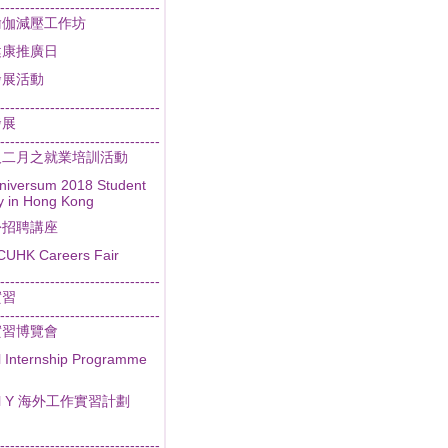
--------------------------------
瑜伽減壓工作坊
健康推廣日
發展活動
--------------------------------
發展
--------------------------------
及二月之就業培訓活動
niversum 2018 Student
y in Hong Kong
份招聘講座
CUHK Careers Fair
--------------------------------
實習
--------------------------------
實習博覽會
l Internship Programme
al Y 海外工作實習計劃
--------------------------------