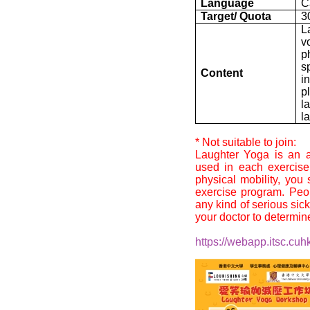
Language
C
Target/ Quota
3
L
v
p
s
Content
i
p
l
l
* Not suitable to join:
Laughter Yoga is an a
used in each exercise
physical mobility, you
exercise program. Peo
any kind of serious sic
your doctor to determine i
https://webapp.itsc.cuhk