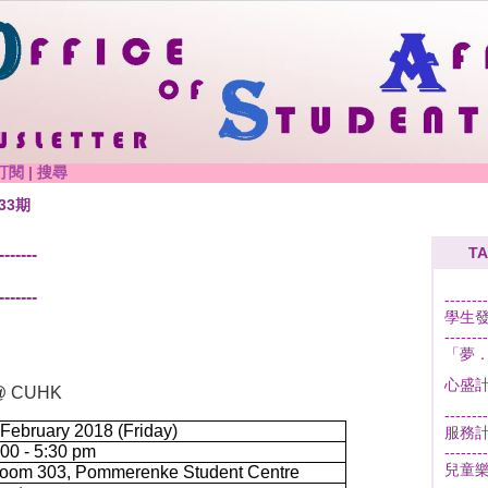
訂閱
|
搜尋
33期
TA
-------
-------
--------
學生
--------
「夢．
心盛
r @ CUHK
--------
 February 2018 (Friday)
服務
:00 - 5:30 pm
--------
兒童樂
oom 303, Pommerenke Student Centre