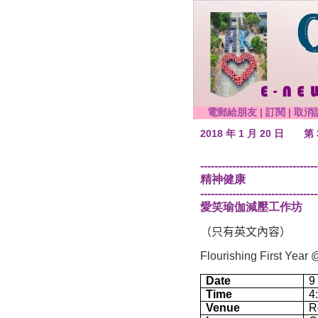
電郵給朋友
|
訂閱
|
取消
2018 年 1 月 20 日
第 
---------------------------------
精神健康
---------------------------------
愛笑瑜伽減壓工作坊
（只有英文內容）
Flourishing First Yea
Date
9
Time
4
Venue
R