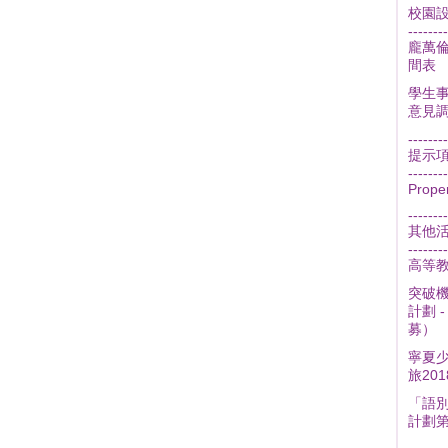
校園
--------
龐萬
間表
學生事
意見
--------
提示
--------
Prope
--------
其他
--------
高等
突破機
計劃 
募）
寧夏
旅201
「語
計劃第