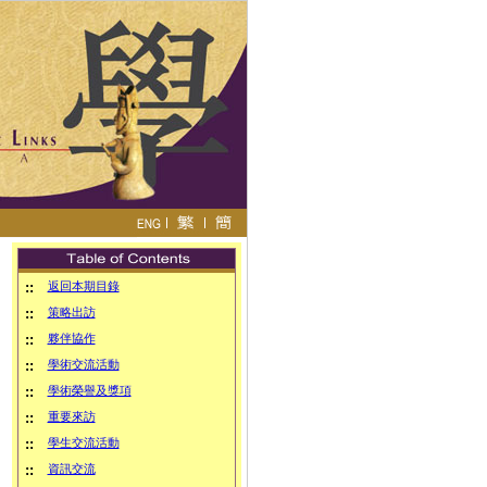
::
返回本期目錄
::
策略出訪
::
夥伴協作
::
學術交流活動
::
學術榮譽及獎項
::
重要來訪
::
學生交流活動
::
資訊交流