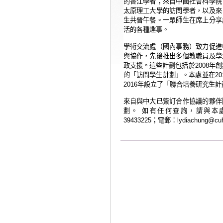
的香江學者；來自中國社會科學院
太原理工大學的訪問學者，以及來
生共晉午餐。一眾師生在席上分享
活的各種趣事。
學術交流處（國內事務）
致力促進
與協作，先後推出多個教職員及學
政支援。這些計劃包括於
2008
年創
的「訪問學生計劃」。本處並在
20
2016
年設立了「聯合培養研究生計
來自與中大已簽訂合作協議的夥伴
劃。
如有任何查詢，請與本
39433225
；電郵：
lydiachung@cu