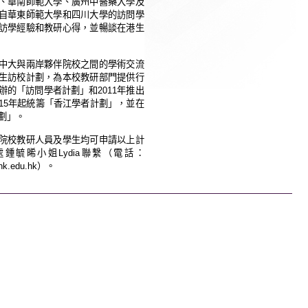
、華南師範大學、廣州中醫藥大學及
自華東師範大學和四川大學的訪問學
訪學經驗和教研心得，並暢談在港生
中大與兩岸夥伴院校之間的學術交流
生訪校計劃，為本校教研部門提供行
辦的「訪問學者計劃」和
2011
年推出
15
年起統籌「香江學者計劃」，並在
劃」。
院校教研人員及學生均可申請以上計
處鍾毓晞小姐
Lydia
聯繫（電話：
hk.edu.hk
）。