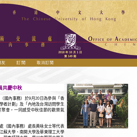
2018 年 10 月 1 日
第 149 期
員共慶中秋
處（國內事務）
於
9
月
20
日為參與「香
學者計劃」及「內地及台灣訪問學生
宴聚會，一同感受中秋佳節的歡樂氣
處（國內事務）處長黃咏女士等代表
江蘇大學、南開大學及華東理工大學