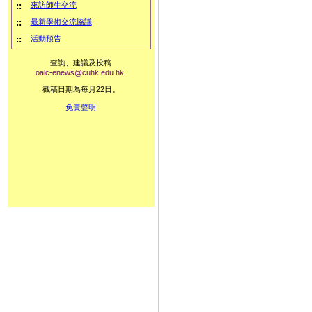
::
來訪師生交流
::
最新學術交流協議
::
活動預告
查詢、建議及投稿
oalc-enews@cuhk.edu.hk
.
截稿日期為每月22日。
免責聲明