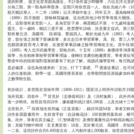
拔的幹將， 故文化背景頗為接近。不計張作霖少即輟學，六位北洋元首
分為三類。第一類為科舉晉身，這類只有徐世昌一人。他在光緒八年（18
順天鄉試舉人，十二年（1886）以天津籍中進士，同年五月，選為翰林
（1889）四月散館，授翰林院編修。這自然與他少時苦學有很大關係
武，這類僅有袁世凱一人。袁為官宦子弟，兩度鄉試不第，十九歲時返
盟主。廿一歲時，鄉試三度不第，怒焚歷年詩稿，決意棄文從武。第三
類有黎元洪、馮國璋、 段祺瑞、曹錕四人。黎於光緒九年（1883）考
堂，曾在張之洞麾下督練新軍，多次赴日本學習軍事。馮、段、曹三人
也都因家貧而考入軍校，在接受軍事訓練之餘學習傳統文化。其中段祺
（1885）考入北洋武備學堂，習炮兵科。十五年（1889）春獲得李鴻章
留學，先在柏林軍校學習軍事理論，後轉往克虜伯炮廠實習。學者黃征
塾使年幼的段祺瑞對儒家經書有了初步了解。就讀武備學堂時，每日熟
15
是必修課，這也為他後來的「文治」打下了基礎。
透過這番話，也可
人的仕進軌跡。附帶一提，馮國璋擅長算術，在學期間曾回原籍參加科
之數學附生額。
初步統計，袁世凱在宣統年間（1909–1911）隱居洹上時所作詩歌共19
16
漁舟寫真〉四首外，
皆見於《圭塘倡和詩》及《洹村逸興》。此外尚
進一步輯佚。徐世昌現存詩作，據崔建利統計達6,186首，上及光緒十三年
17
去世前夕。
段祺瑞生前所編《正道居集》，錄詩35題54首，筆者又輯得
詩作多因題畫而作，生前曾手抄〈自詠梅花詩〉100首贈與葉恭綽，權
集。此外，筆者在其主編之 《仁智林叢刊》及傳世書畫作品中輯得詠梅詩2
首；其餘刊物中輯得〈玄玄奧旨歌〉16首。至於黎元洪、馮國璋，所知
一二首。這些詩作合共6,400首左右，人均創作達1,000餘首。徐世昌情