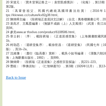
20 宋達元：〈寶木堂筆記卷之一：袁世凱感懷詩〉，《化報》，第13期（
第2版。
21 〈馮鞏曾祖父、民國代總統馮國璋書法欣賞〉（2016年11
tps://kknews.cc/culture/kx82g38.html。
22 陳煒舜主編：《段祺瑞正道居詩文註解》（台北：萬卷樓圖書公司，20
23 裴高才、王鳳霞編著︰《無陂不成鎮（上）人文風情》（武漢：長江出版
頁94。
24 參見www.ar tfoxlive.com/product/6108586.html。
25 章士釗：〈序〉，載段祺瑞：《正道居感世集》（上海圖書館藏民國
1b。
26 柯劭忞：〈退耕堂集序〉，載徐世昌：《退耕堂集》（民國七年［19
版），頁1b–2a。
27 沈維藩：〈蕭衍《臨高臺》賞析〉，載吳小如等編著：《漢魏六朝
海：上海辭書出版社，1992）， 頁899。
28 陳煒舜：〈段祺瑞《正道居集》之感世宗旨探論〉，頁221–223。
29 曹錕︰〈學佛須知〉，《仁智林叢刊》，第3期（1926年11月），頁13–
Back to Issue