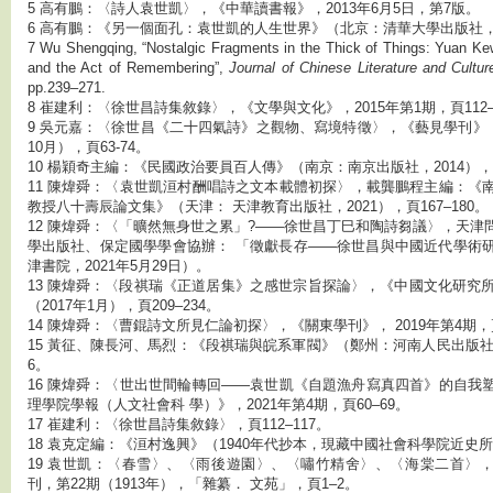
5 高有鵬：〈詩人袁世凱〉，《中華讀書報》，2013年6月5日，第7版。
6 高有鵬：《另一個面孔：袁世凱的人生世界》（北京：清華大學出版社，2
7 Wu Shengqing, “Nostalgic Fragments in the Thick of Things: Yuan K
and the Act of Remembering”,
Journal of Chinese Literature and Cultu
pp.239–271.
8 崔建利：〈徐世昌詩集敘錄〉，《文學與文化》，2015年第1期，頁112–
9 吳元嘉：〈徐世昌《二十四氣詩》之觀物、寫境特徵〉，《藝見學刊》，第
10月），頁63-74。
10 楊穎奇主編：《民國政治要員百人傳》（南京：南京出版社，2014），
11 陳煒舜：〈袁世凱洹村酬唱詩之文本載體初探〉，載龔鵬程主編：《
教授八十壽辰論文集》（天津： 天津教育出版社，2021），頁167–180。
12 陳煒舜：〈「曠然無身世之累」?——徐世昌丁巳和陶詩芻議〉，天津
學出版社、保定國學學會協辦： 「徵獻長存——徐世昌與中國近代學術
津書院，2021年5月29日）。
13 陳煒舜：〈段祺瑞《正道居集》之感世宗旨探論〉，《中國文化研究所
（2017年1月），頁209–234。
14 陳煒舜：〈曹錕詩文所見仁論初探〉，《關東學刊》， 2019年第4期，頁
15 黃征、陳長河、馬烈：《段祺瑞與皖系軍閥》（鄭州：河南人民出版社，
6。
16 陳煒舜：〈世出世間輪轉回——袁世凱《自題漁舟寫真四首》的自我
理學院學報（人文社會科 學）》，2021年第4期，頁60–69。
17 崔建利：〈徐世昌詩集敘錄〉，頁112–117。
18 袁克定編：《洹村逸興》（1940年代抄本，現藏中國社會科學院近史
19 袁世凱：〈春雪〉、〈雨後遊園〉、〈嘯竹精舍〉、〈海棠二首〉
刊，第22期（1913年），「雜纂． 文苑」，頁1–2。