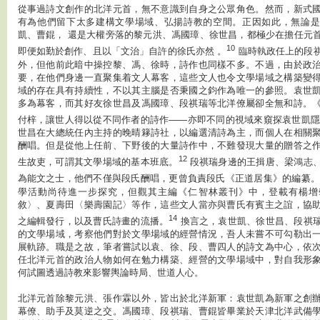
從事過詩文創作的北洋元首，無不意識到自身之公眾角色。然而，新式
有為他們留下太多建構文學場域、弘揚詩教的空間。正因如此，無論是
凱、曹錕， 還是大權旁落的黎元洪、馮國璋、徐世昌，都極少在擔任元
10
即便如勤於創作、且以「文治」自許的徐氏亦然 。
臨時執政任上的段
外，但他前此暗中操控黎、馮、徐時，詩作也同樣不多。不過，由於政
要，在他們身邊一直聚集着文人幕客，這些文人也令文學場域之構築變
域的存在具有持續性，不以其主腦是否秉國之鈞作為唯一的參照。袁世
多為幕客，而其好友徐世昌及馮國璋、段祺瑞等北洋僚屬卻全無和詩。
付梓，讓世人得以從不同作者的詩作——亦即不同的視域來窺探袁世凱
世昌在大總統任內主持的晚晴簃詩社，以編選清詩為主，而個人在相關
酬唱。但是從他上任前、下野後的大量詩作中，不難發現大量的贈答之
12
生故吏，可謂其文學場域的基本班底。
段祺瑞身邊的王揖唐、梁鴻志
為能文之士，他們不僅與段氏酬唱，更曾負責段氏《正道居集》的編纂
學活動尚待進一步探究，但觀其主編《仁智林叢刊》中，登載有楊增
敘〉、夏壽田〈樂壽園記〉等作，這些文人當亦與曹氏有賓主之誼，協
14
之編輯發行，以及曹氏詩畫的流播。
換言之，袁世凱、徐世昌、段祺
的文學場域，考察他們對於文學場域的經營情況，吾人未嘗不可勾勒出
展軌跡。職是之故，筆者嘗試以袁、徐、段、曹四人的詩文為中心，依
任北洋元首的政治人物如何在勉力構築、經營的文學場域中，對自我形
何試圖透過詩教來影響輿論時局、世道人心。
北洋元首除黎元洪、張作霖以外，皆出於北洋新軍：袁世凱為新軍之創
幕僚、助手及莫逆之交。馮國璋、段祺瑞、曹錕皆畢業於天津北洋武備