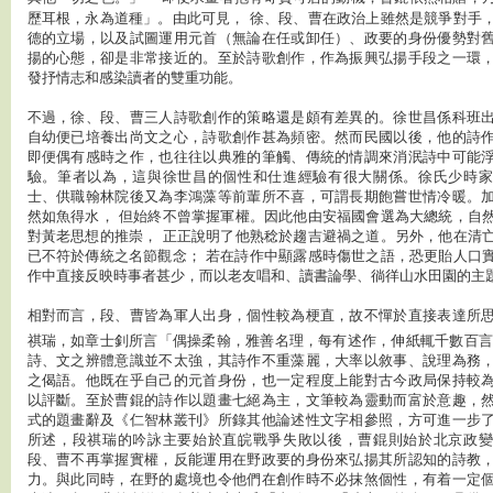
歷耳根，永為道種」。由此可見， 徐、段、曹在政治上雖然是競爭對手
德的立場，以及試圖運用元首（無論在任或卸任）、政要的身份優勢對
揚的心態，卻是非常接近的。至於詩歌創作，作為振興弘揚手段之一環
發抒情志和感染讀者的雙重功能。
不過，徐、段、曹三人詩歌創作的策略還是頗有差異的。徐世昌係科班
自幼便已培養出尚文之心，詩歌創作甚為頻密。然而民國以後，他的詩
即便偶有感時之作，也往往以典雅的筆觸、傳統的情調來消泯詩中可能
驗。筆者以為，這與徐世昌的個性和仕進經驗有很大關係。徐氏少時家
士、供職翰林院後又為李鴻藻等前輩所不喜，可謂長期飽嘗世情冷暖。
然如魚得水， 但始終不曾掌握軍權。因此他由安福國會選為大總統，自
對黃老思想的推崇， 正正說明了他熟稔於趨吉避禍之道。另外，他在清
已不符於傳統之名節觀念； 若在詩作中顯露感時傷世之語，恐更貽人口
作中直接反映時事者甚少，而以老友唱和、讀書論學、徜徉山水田園的主
相對而言，段、曹皆為軍人出身，個性較為梗直，故不憚於直接表達所
祺瑞，如章士釗所言「偶操柔翰，雅善名理，每有述作，伸紙輒千數百
詩、文之辨體意識並不太強，其詩作不重藻麗，大率以敘事、說理為務
之偈語。他既在乎自己的元首身份，也一定程度上能對古今政局保持較
以評斷。至於曹錕的詩作以題畫七絕為主，文筆較為靈動而富於意趣，
式的題畫辭及《仁智林叢刊》所錄其他論述性文字相參照，方可進一步
所述，段祺瑞的吟詠主要始於直皖戰爭失敗以後，曹錕則始於北京政變
段、曹不再掌握實權，反能運用在野政要的身份來弘揚其所認知的詩教
力。與此同時，在野的處境也令他們在創作時不必抹煞個性，有着一定