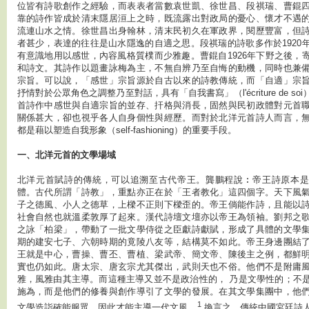
位皆有詩歌創作之經驗，而表表者當數袁世凱、徐世昌、段祺瑞、曹錕
靠的詩作皆成於清末隱居洹上之時，既流露出對政局的憂心、懷才不遇
流連山水之情。徐世昌出身翰林，清末民初久在軍政界，閱歷豐富，但
者甚少，表達的往往是山水隱逸的自適之思。段祺瑞的詩歌多作於1920
有意識地用以感世，內容風格質樸而少雅趣。曹錕自1926年下野之後，
和詩文。其詩作以題畫詠梅為主，不無自辨乃至自悔的動機，同時也兼
宗旨。可以說，「感世」宗旨源於自古以來的詩教傳統，而「自適」宗
抒情對於公眾角色之調整乃至對話，具有「自我書寫」（l'écriture de s
首詩作中感世與自適宗旨的並存、扞格與消長，固然與民初政體對元首
關係甚大，卻也視乎各人自身個性與經歷。而對於北洋元首詩人而言，
都是藉以塑造自我形象（self-fashioning）的重要手段。
一、北洋元首的文學場域
北洋元首賦詩的傳統，可以追溯至古代帝王。龔鵬程說︰帝王詩原本是
體。古代所謂「詩教」，重點亦正在於「王者教化」這四個字。天下風
子之德風、小人之德草，上樑不正則下樑歪的。帝王倘能作詩，且能以
社會自然也就溫柔敦厚了起來。漢代詩壇文壇亦以帝王為領袖。劉邦之
之詠「柏梁」，帶動了一批文學侍從之臣獻詩獻賦，形成了具體的文學
期的建安七子、六朝時期的竟陵八友等，結構莫不如此。帝王身邊團結
王就是中心，曹操、曹丕、曹植、梁武帝、簡文帝、陳後主之例，都鮮
實也仍如此。唐太宗、唐玄宗尤其傑出，武則天也不俗。他們不是附庸
雅，風雅由其主導。而這種主導又並不是政治性的， 乃是文學性的；不
施為，而是他們的修養與創作導引了文學的發展。在其文學集團中，他
1
文學造詣確能服眾，因此才能主導一代文風。
換言之，傳統中國宮廷詩