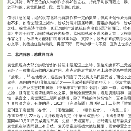
其人其詩，剩下五位的人均創作亦有40首左右。持此平均數而觀之，黎
於平均數，袁世凱接近，段、曹則超出此數。
值得注意的是，縱然現存北洋元首詩作有一定的數量，但真正創作於元
數不多。如袁世凱洹上諸作，皆成於清末隱居時期。曹錕詠梅諸作，皆
之後。徐世昌詩作雖多，但已知創作於總統任內者僅6題7首而已。唯
集》中若干詩文乃臨時執政任內所作。蓋臨時執政不過名義元首，大權
作霖之手，故段氏方能利用閒暇以事吟詠。實際上，段氏在直皖戰爭失
心文事，其後擔任臨時執政、再度下野，而吟詠卻一向不廢，直到去世前
二、北洋詩教：感世與自適
袁世凱現存大部分詩歌皆創作於清末隱居洹上之時，嚴格來說算不上元
者起了一種推崇詩教的示範作用。袁克定將袁世凱的洹上諸作譽為中華
18
「虞歌」，
在他看來，這些詩作預言了乃父將成為民國元首，而僚友
虞舜、皋陶的帝廷唱和庶幾近之——且虞舜因禪讓而得天下，與袁世凱
天」（北洋及洪憲時期國歌 《中華雄立宇宙間》歌詞）如出一轍。這些
之論，且有把民國肇建簡單化之嫌。但無論新聖讖緯，還是虞廷唱和，
性；易言之，袁世凱洹上唱和的動機，除了單純的吟詠情性外，更有影
社會輿論之意。有趣的是，1913年《憲法新聞》周刊第二十二期的「雜
竟刊登了袁世凱〈春雪〉、〈雨後遊園〉、〈嘯竹精舍〉、〈海棠二首〉
考1913年7月22日起，北洋政府為制定《中華民國憲法》，由國會選舉「
至同年10月31日完成憲法草案，史稱「天壇憲草」。當時憲法起草委員
袁世凱在制憲問題上有分歧。袁氏提案主張擴大總統權限，國會卻置之