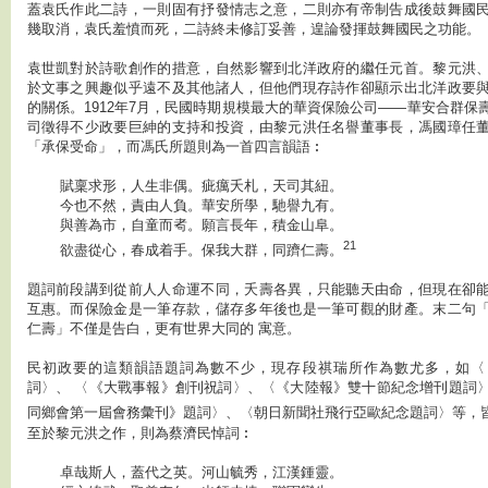
蓋袁氏作此二詩，一則固有抒發情志之意，二則亦有帝制告成後鼓舞國
幾取消，袁氏羞憤而死，二詩終未修訂妥善，遑論發揮鼓舞國民之功能。
袁世凱對於詩歌創作的措意，自然影響到北洋政府的繼任元首。黎元洪
於文事之興趣似乎遠不及其他諸人，但他們現存詩作卻顯示出北洋政要
的關係。1912年7月，民國時期規模最大的華資保險公司——華安合群保
司徵得不少政要巨紳的支持和投資，由黎元洪任名譽董事長，馮國璋任
「承保受命」，而馮氏所題則為一首四言韻語︰
賦稟求形，人生非偶。疵癘夭札，天司其紐。
今也不然，責由人負。華安所學，馳譽九有。
與善為市，自童而耇。願言長年，積金山阜。
21
欲盡從心，春成着手。保我大群，同躋仁壽。
題詞前段講到從前人人命運不同，夭壽各異，只能聽天由命，但現在卻
互惠。而保險金是一筆存款，儲存多年後也是一筆可觀的財產。末二句
仁壽」不僅是告白，更有世界大同的 寓意。
民初政要的這類韻語題詞為數不少，現存段祺瑞所作為數尤多，如〈
詞〉、 〈《大戰事報》創刊祝詞〉、〈《大陸報》雙十節紀念增刊題詞
同鄉會第一屆會務彙刊》題詞〉、〈朝日新聞社飛行亞歐紀念題詞〉等，
至於黎元洪之作，則為蔡濟民悼詞︰
卓哉斯人，蓋代之英。河山毓秀，江漢鍾靈。