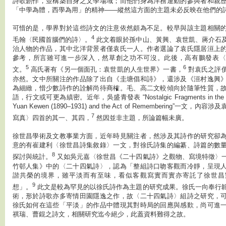
詩歌創作，並構築自身之文學場域；而他們身為洋務運動的參與者和親
「中學為體，西學為用」的精神——縱然這方面的主題未必反映在他們的
可惜的是，學界對於這些詩文的注意依然頗為不足。較早與該主題相關
4
毛翰〈民國首腦們的詩〉。
此文着眼於孫中山、黃興、袁世凱、蔣介石
治人物的作品，其中北洋背景者僅袁氏一人。作者選論了袁氏隱居洹上
參考，所言雖可進一步深入，然草創之功不可沒。此後，高有鵬發表〈
5
6
文。
高氏著有《另一個面孔：袁世凱的人生世界》一書，
對袁氏之評
亦然。文中所關注的作品除了出自《圭塘倡和詩》，還涉及《洹村逸興
為細緻，惜少數詩作的詮解尚待商榷。毛、高二文較傾向於隨筆性質，
語，行文或可更為縝密。近年，吳盛青發表 “Nostalgic Fragments in the Thic
Yuan Kewen (1890–1931) and the Act of Remembering”一文，
7
寫真〉四首的其一、其四，
然因並非主題，所論篇幅未廣。
徐世昌學術及文教事業方面，近年時見關注者，然涉及其詩作的研究卻
意的有崔建利〈徐世昌詩集敘錄〉一文，對徐氏詩集的編纂、詩篇的數
8
探討與統計。
又如吳元嘉〈徐世昌《二十四氣詩》之觀物、寫境特徵〉
竹邨人集》中的〈二十四氣詩〉，認為「整組詩口吻客觀而冷靜，呈現
諧共榮的境界，雖平淡而有至味，看似客觀寫實而實亦寄託了徐世昌
9
想」。
此文是較為罕見的以徐氏詩作為主題的研究成果。徐氏一向奉行
術，形於詩歌亦多寄情田園隱逸之作，故〈二十四氣詩〉組詩之研究，
徐氏如何在這些「平淡」的作品中體現其對時局的回應與感歎，尚可進
祺瑞、曹錕之詩文，相關研究迄今絕少，此蓋資料難得之故。