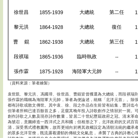
徐世昌
大總統
第二任
1855-1939
1
黎元洪
大總統
復任
1864-1928
1
曹 錕
大總統
第三任
1862-1938
1
段祺瑞
臨時執政
1865-1936
--
1
張作霖
海陸軍大元帥
1875-1928
--
1
（資料來源：筆者繪製）
袁世凱、黎元洪、馮國璋、徐世昌、曹錕皆曾獲選為大總統，而段祺瑞
張作霖的職稱為海陸軍大元帥，筆者為便論述，統稱「北洋元首」。除
都有詩歌或散文傳世。其中袁、徐、段之作品在生前皆有結集，曹詩迄
但筆者所輯已達百餘首之多，足窺其晚年投入詩歌創作之情狀於一斑。
創作詩歌之人數及現存詩作數量，皆居二十世紀歷屆政府之冠。清末革
為號召，意圖締造一西洋式之共和國；但相形之下，北洋政府的文武百
清，深受舊式禮教薰陶，故而更傾向於將其政權設定為清朝法統的繼承
的眾多北洋官僚，既流露着濃郁的傳統文化氣息， 承襲了古典的詩教心