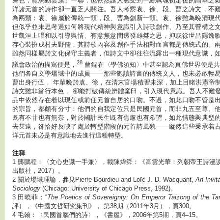
霽色，龍馬動雲旗」一聯，也依然讓人感受到一絲羈魂初定後的高華之
洋諸元首的詩作卻一直乏人關注。吾人考察袁、徐、段、曹之詩文，不
為兩類：袁、徐屬於傳統一類，段、曹為創新一類。袁、徐雖為晚清現
但似乎並未思考過如何將現代精神與意識引入詩歌創作、乃至其營構之
世凱洹上唱和以引導輿情、有意無意間透發雄桀之思，抑或徐世昌隱逸
存心裝扮成村夫野儒，其詩歌內容及創作手法相對而言都是傳統式的。
雖然同樣屬於文化保守主義者，但詩文中卻往往流露出一種現代意識，
28
議會政治的描寫便是，
曹錕在〈學佛須知〉中甚至認為真佛世界便是共
他們各自文學場域中的成員——那些飽讀詩書的傳統文人，也未必敢輕
曹出身行伍， 年輩晚於袁、徐，在清末官場積習未深，加上目睹洪憲帝
詩文雖非當行本色， 卻能打破傳統辨體窠臼，引入現代意識。吾人不難
品中依然存在着以現任或前任元首自居的口吻。不過，如此口吻不管是
的宗旨，都頗有分寸：他們的自我定位只是民國元首，而非九五至尊。
既有不甘也有無奈，對於國計民生既有焦慮也有希望，如此情態與典型
去甚遠，卻恰好反映了處於轉型階段的元首詩風貌——縱然這些秉承着
洋元首未必是有意識地去進行這種轉型。
注釋
1 龔鵬程：〈文心史識一手兼〉，載陳煒舜：《卿雲光華：列朝帝王詩漫
出版社，2017）。
2 關於場域理論，參見Pierre Bourdieu and Loïc J. D. Wacquant,
An Invit
Sociology
(Chicago: University of Chicago Press, 1992)。
3 田曉菲：“
The Poetics of Sovereignty: On Emperor Taizong of the T
評），《中國文哲研究集刊》， 第38期（2011年3月），頁300。
4 毛翰：〈民國首腦們的詩〉，《書屋》，2006年第5期，頁4–15。