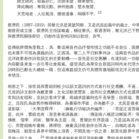
經文緯武，取義存仁。出師未捷，聯軍變生。
降此鞠凶，奪我元勳。神州抱痛，楚水無聲。
23
天荒地老，人往風清。瞻彼遺像，嗚咽不平。
蔡濟民（1887–1919）與黎元洪是黃陂同鄉，又是武昌起義中的義士。
都督府成立後，蔡濟民主持謀略處，輔佐黎氏。蔡遇害時，黎元洪已下
與蔡濟民關係密切，仍創作這首悼詞加以歌頌、哀弔。
從傳統辨體角度觀之，馮、黎這兩首作品抒發性情之功能不在首位，固
也未嘗不可視為廣義的詩。正因馮、黎二人平日鮮事吟詠，這兩首作品
北洋政要創作詩歌韻文的主要動機——首先是社交應酬，在達到此一功
內容辭藻來進一步引導社會風氣。儘管馮氏為華安合群題詞時尚未代理
詞時則已辭去大總統一職，但這兩篇韻文仍可具體而微地顯現北洋元首
本情況。
相形之下，徐世昌與曹錕則較少以韻文題詞的方式進行社交應酬。不過
元首的詩文創作為數更夥，文化活動更豐富，故而社交應酬的方式也選
常與詩友唱和，至於訪客求字畫、商鋪求題匾時也不吝筆墨；段祺瑞、
之。且段氏為故舊作輓聯碑銘、為書籍作序跋，亦為數不少。尤其是後者
道影跋〉、〈大學證釋序〉、〈鍊氣行功秘訣外編序〉、〈菩提正道菩
是。此外，曹錕也有〈形意拳術講義敘〉、〈傳染病八種證治晰疑序〉
佛教、儒學、武術、醫學為主題，段、曹樂於作序題跋，乃是認為其內
心。而曹錕晚年畫梅，將禪悅、繪畫及詩歌創作合而為一，自稱此道為
寫梅花，願眾生鼻界中聞無上清香，不聞其他一切之香；願眾生眼界中
24
其他一切之色。」
即便求畫者抱有奇貨可居的動機，曹錕依然相贈，