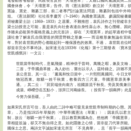
電發動各省都督、民政長官反對「天壇憲草」，又藉口國民黨議員與二
國會休會，令「天壇憲草」告停。而《憲法新聞》創立於「天壇憲草」
憲論、憲史、雜纂三部，前二者專門討論憲法問題，雜纂則包括中外時
俎。《憲法新聞》社社長李慶芳（?–1940）為國會眾議員、參議院秘書
府秘書梁士詒（1869– 1933）之器重。不難推想，袁氏詩作之刊登縱
梁士詒授意之可能，蓋是袁氏向社會表達自身性喜山水、無心攬權。因
作雖未必能算作嚴格意義上的元首詩， 卻在「天壇憲草」的起草過程中
讓社會了解袁氏自我塑造的閒雲野鶴之形象—— 而這種形象無論在宣
年，對於袁世凱的野心都能起到一種保護色的效果。不過， 袁世凱在位
卻並非完全不事吟詠。如宋達元在1933年《化報》第十三期發表 〈寶木
世凱感懷詩〉一文云：
世凱當帝制時代，意氣飛揚，精神倍于昔時。萬幾之暇，兼及文翰
二首，于帝國鼎革後，為人鈔出，嘗出以示人，茲特錄之。詩雖不
袁公意旨。其一云：「薰風和悅日當中，一片熙熙萬國同。今日文
物冠西東。敢驕一姓千秋業，教養四方三尺童。帝國憲章原美事
通。」其二云：「袞袞端坐向南方，祖國源流千秋長。旁及英俄兼日
成湯。崢嶸岱岳五點小，澎湃江河兩線長。（ 按長字一韻兩押）此
20
今努力保吾疆。」
如果宋氏所言可信，吾人由此二詩中略可窺見袁世凱帝制時期的心態。
章」，乃是指1915年草擬的〈中華帝國憲法（草案）〉；因袁氏以君
制，故云「敢驕一姓千秋業」，且以教育興國為念。然他將「帝國憲章
章相提並論，卻又不無自得之意。如此隱微之心情，當非捉刀代筆所能
國保土之思。兩詩文字誠如宋達元所言 「不見典華」，且「長字一韻兩