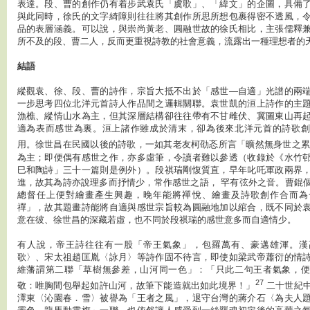
表達。段、曹的創作仍有着步武袁氏「虞歌」、「緯文」的企圖，具備
與此同時，徐氏的文字綺障則往往將其創作所思所想包裹得密不透風，
品的表層涵義。可以說，與崇尚黃老、圓融世故的徐氏相比，主張儒釋
所不及的段、曹二人，反而更重視詩教的社會意義，流露出一種理想者的
結語
縱觀袁、徐、段、曹的詩作，宗旨大抵不出於「感世—自適」光譜的兩
一步思考四位北洋元首詩人作品間之邏輯關聯。袁世凱的洹上詩作的主
漁樵、縱情山水為主，但其深層結構卻往往帶有不甘雌伏、冀圖東山再
適為表而感世為裏。洹上諸作雖成於清末，卻為後來北洋元首的詩歌創
用。徐世昌在民國以後的詩歌，一如其老友柯劭忞所言「曠然無身世之
為主；即便偶有感世之作，亦多虛筆，令讀者難以參透（收錄於《水竹
巳和陶詩」三十一篇則是例外）。段祺瑞剛愎質直，早年叱吒軍政兩界
進，故其為詩亦說理多而抒情少，常作感世之語， 罕有弦外之音。曹錕
總督任上便對繪畫產生興趣，晚年能將禪悅、繪畫及詩歌創作合而為
禪」，故其題畫詩能將自適與感世宗旨較為圓融地加以綰合，既不同於
意在彼、徐世昌的深藏若虛，也不同於段祺瑞的感世意多而自適情少。
有人說，帝王詩往往有一股「帝王氣象」，包羅萬有、豪邁雄渾。漢
歌〉、宋太祖趙匡胤〈詠月〉等詩作固不待言，即使如梁武帝蕭衍的情
維藩謂第二聯「草樹無參差，山河同一色」：「只此二句王者氣象，便
27
敬：唯胸間包舉起如許山河，故筆下能造就出如此境界！」
二十世紀
澤東〈沁園春．雪〉被譽為「王者之風」，退守台灣的蔣介石〈為夫人