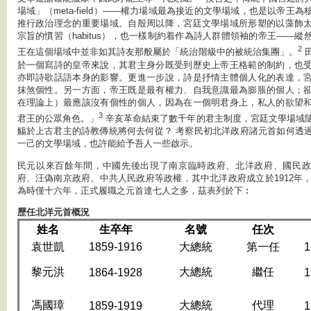
場域」（meta-field）——權力場域最為接近的文學場域，也是以帝王
推行政治理念的重要場域。自殷周以降，宮廷文學場域所形塑的以藻飾
宗旨的慣習（habitus），也一樣制約着作為詩人群體領袖的帝王——縱
2
王在這個場域中並非如其詩友那般屬於「統治階級中的被統治集團」。
於一個寫詩的皇帝來說，其君主身分既受到歷史上帝王格範的制約，也
亦即詩歌話語本身的影響。更進一步說，詩是抒情主體個人化的表達，
抹煞個性。另一方面，帝王既是最有權力、自我意識最為膨脹的個人；
在理論上）最應該沒有個性的個人，因為在一個明君身上，私人的欲望
3
君王的公眾角色。」
辛亥革命結束了數千年的君主制度，宮廷文學場域
觴於上古君主的詩教傳統將何去何從？ 考察民初北洋政府諸元首如何透
一己的文學場域，也許能給予吾人一些啟示。
民元以來百餘年間，中國先後出現了南京臨時政府、北洋政府、國民政
府、汪偽南京政府、中共人民政府等政權，其中北洋政府成立於1912年，覆
為時僅十六年，正式履職之元首達七人之多，茲表列於下︰
歷任北洋元首概況
姓名
生卒年
名號
任次
袁世凱
1859-1916
大總統
第一任
1
黎元洪
大總統
繼任
1864-1928
1
馮國璋
大總統
代理
1859-1919
1