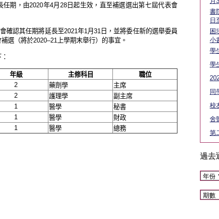
月3
任期，由2020年4月28日起生效，直至補選選出第七屆代表會
書
日
困
表會確認其任期將延長至2021年1月31日，並將委任新的選舉委員
小
選（將於2020–21上學期末舉行）的事宜。
學
下：
學
年級
主修科目
職位
2
2
藥劑學
主席
同
2
護理學
副主席
校
1
醫學
秘書
1
醫學
財政
舍
1
醫學
總務
第
過去