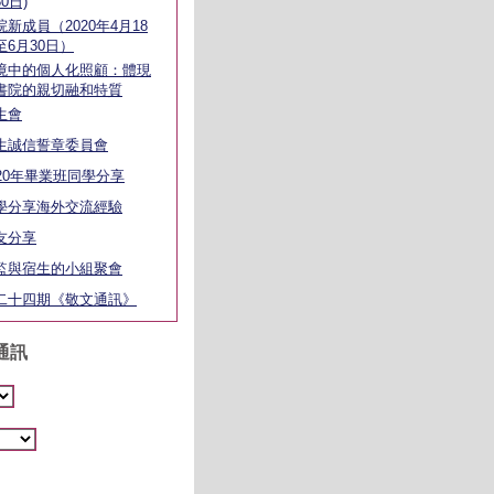
0日)
院新成員（2020年4月18
至6月30日）
境中的個人化照顧：體現
書院的親切融和特質
生會
生誠信誓章委員會
020年畢業班同學分享
學分享海外交流經驗
友分享
監與宿生的小組聚會
二十四期《敬文通訊》
通訊