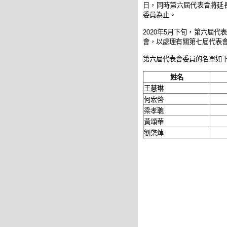
日，同時第六屆代表會將延長
委員為止。
2020年5月下旬，第六屆代
會，以處理有關第七屆代表會補
第六屆代表會委員的名單如
姓名
王慧琳
何宏啓
梁孝聰
黃頌華
劉棨焯