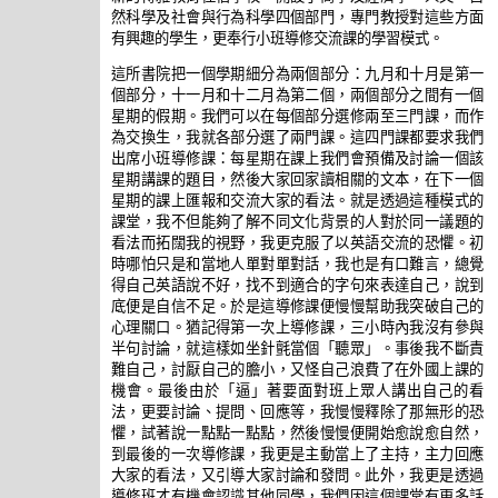
然科學及社會與行為科學四個部門，專門教授對這些方面
有興趣的學生，更奉行小班導修交流課的學習模式。
這所書院把一個學期細分為兩個部分：九月和十月是第一
個部分，十一月和十二月為第二個，兩個部分之間有一個
星期的假期。我們可以在每個部分選修兩至三門課，而作
為交換生，我就各部分選了兩門課。這四門課都要求我們
出席小班導修課：每星期在課上我們會預備及討論一個該
星期講課的題目，然後大家回家讀相關的文本，在下一個
星期的課上匯報和交流大家的看法。就是透過這種模式的
課堂，我不但能夠了解不同文化背景的人對於同一議題的
看法而拓闊我的視野，我更克服了以英語交流的恐懼。初
時哪怕只是和當地人單對單對話，我也是有口難言，總覺
得自己英語說不好，找不到適合的字句來表達自己，說到
底便是自信不足。於是這導修課便慢慢幫助我突破自己的
心理關口。猶記得第一次上導修課，三小時內我沒有參與
半句討論，就這樣如坐針氈當個「聽眾」。事後我不斷責
難自己，討厭自己的膽小，又怪自己浪費了在外國上課的
機會。最後由於「逼」著要面對班上眾人講出自己的看
法，更要討論、提問、回應等，我慢慢釋除了那無形的恐
懼，試著說一點點一點點，然後慢慢便開始愈說愈自然，
到最後的一次導修課，我更是主動當上了主持，主力回應
大家的看法，又引導大家討論和發問。此外，我更是透過
導修班才有機會認識其他同學，我們因這個課堂有更多話