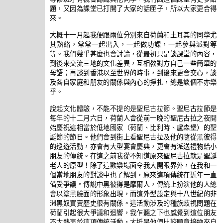
題，又因為課堂已打開了大家的話匣子，所以大家更合得
來。
大概十一月起我便跟兩位分別來自荷蘭和土耳其的同學尤
其熟絡，常常一起出入，一起做功課，一起參與派對等
等。我們幾乎甚麼也會討論，從最初只是談課堂的內容，
到後來交流三地的文化差異，互相教對方自己一些簡單的
母語；再談到香港以至世界的時事，到後來更會交心，談
及各自家庭和朋友的關係與內心的掙扎，總是談個不亦樂
乎。
說起文化體驗，不能不提的是聖尼古拉節。聖尼古拉節是
每年的十二月六日，荷蘭人會從前一晚的聖尼古拉之夜開
始慶祝這相當於低地國家（荷蘭、比利時、盧森堡）的聖
誕節的節日。他們會到街上看聖尼古拉及他的隨從黑彼得
的巡遊活動，亦會有大型宴會慶典，更會有派送禮物給小
朋友的傳統。在這之前我從不知道原來聖尼古拉就是聖誕
老人的原型！除了這歡樂場面令我大開眼界外，在我和一
個當地朋友的對談中也了解到，原來這項傳統在近年一直
備受爭議。傳說中黑彼得是摩爾人，傳統上扮演他的人總
會以塗黑臉面的形象出現，而這外型設定與十八世紀的非
洲黑奴買賣歷史很有關係。這活動涉及的種族歧視問題在
荷蘭引起很大爭議和迴響，我乍聽之下也感覺到這位朋友
不太熱衷於這項傳統活動，大抵是他們比較願意接納來自