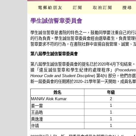
學生誠信誓章委員會
學生誠信誓章是書院的特色之一，鼓勵同學要注重自己的行
的行為負責。學生誠信誓章委員會經由選舉產生，負責管理
誓章要求不符的行為，在書院社群中宣揚自我管理、誠實、
第八屆學生誠信誓章委員會
第八屆學生誠信誓章委員會的提名已於2020年4月下旬結束
據「違反誠信誓章和學生紀律的處理程序」(
Procedures
Honour Code and Student Discipline
) 第4(h) 部分，他
新一屆委員會的任期將於2020–21學年第一天開始，成員名
姓名
年級
MANAV Alok Kumar
2
1
姜一雷
1
王品皓
1
黃逸潼
1
许靖