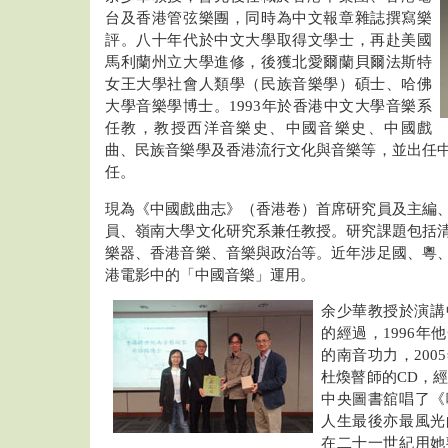
台及香港管弦樂團，同時為中文報章雜誌撰寫樂
評。八十年代於中文大學取得文學士，再赴美國
馬利蘭州立大學進修，後獲北愛爾蘭貝爾法斯特
女王大學社會人類學（民族音樂學）碩士、哈佛
大學音樂學博士。1993年於香港中文大學音樂系
任教，教授西洋音樂史、中國音樂史、中國戲
曲、民族音樂學及香港流行文化與音樂等，並出任
任。
現為《中國戲曲志》（香港卷）首席研究員及主編
員、嶺南大學文化研究系兼任教授。研究課題包括
樂器、香港音樂、音樂與政治等。近年涉足國、粵
港電影中的「中國音樂」運用。
余少華教授於演講
的經過，1996
的南音功力，20
杜煥瞽師的CD，經
中央圖書舘唱了《
人生最後亦最風光
在二十一世紀用她