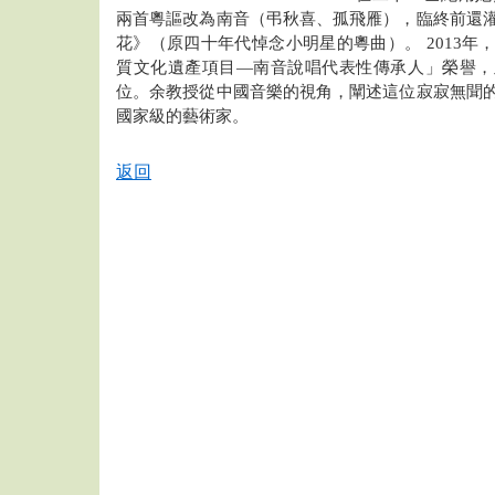
兩首粵謳改為南音（弔秋喜、孤飛雁），臨終前還
花》（原四十年代悼念小明星的粵曲）。 2013年
質文化遺產項目—南音說唱代表性傳承人」榮譽，
位。余教授從中國音樂的視角，闡述這位寂寂無聞
國家級的藝術家。
返回