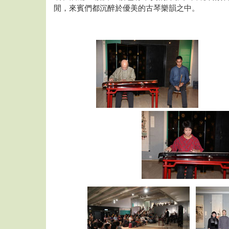
閒，來賓們都沉醉於優美的古琴樂韻之中。