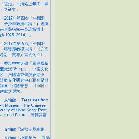
「復活」：清雍正年間「麻
」之研究」
：2017年第四次「午間雅
：余少華教授主講「香港跨
南音藝術家—吳詠梅博士
 1925–2014）」
：2017年第五次「午間雅
：張雙慶教授主講「《方言
考訂︰閩粵方言的例子》」
：香港中文大學「蔣經國基
亞太漢學中心」、中國文化
所、法國遠東學院香港中
道教文化研究中心聯合舉辦
講座「消除罪惡──中國中古
解脫之尋求」
文物館 「Treasures from
Art Museum, The Chinese
ersity of Hong Kong: Past,
sent and Future」展覽開幕
：文物館「深秋古琴雅集」
：文物館「小園花放──香港