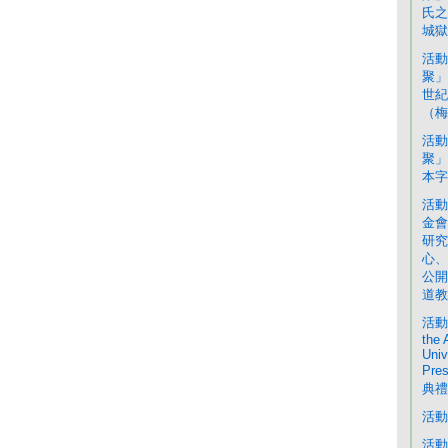
氏之
城獄
活動
聚」
世紀
（梅姨
活動
聚」
本字
活動
金會
研究
心、
公開
道教
活動：
the 
Univ
Pre
典禮
活動
活動