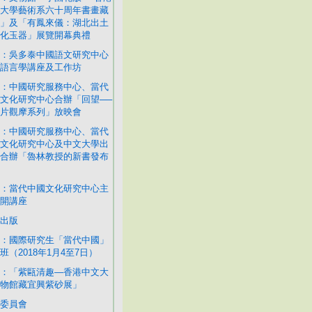
大學藝術系六十周年書畫藏
」及「有鳳來儀：湖北出土
化玉器」展覽開幕典禮
：吳多泰中國語文研究中心
語言學講座及工作坊
：中國研究服務中心、當代
文化研究中心合辦「回望──
片觀摩系列」放映會
：中國研究服務中心、當代
文化研究中心及中文大學出
合辦「魯林教授的新書發布
：當代中國文化研究中心主
開講座
出版
：國際研究生「當代中國」
班（2018年1月4至7日）
：「紫甌清趣—香港中文大
物館藏宜興紫砂展」
委員會