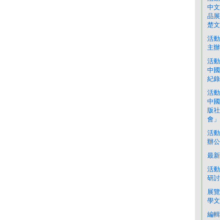
中文
品展
楚文
活動
主辦
活動
中國
紀錄
活動
中國
版社
會」
活動
辦公
最新
活動
研討
展覽
學文
編輯