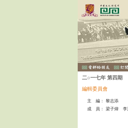
二○一七年 第四期
編輯委員會
主 編：
黎志添
成 員：
梁子煒 李