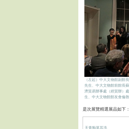
（左起）中大文物館副館長許
先生、中大文物館前館長
濟貿易辦事處（經貿辦）處長杜潔
生、中大文物館館友會倫敦分會
是次展覽精選展品如下
天青釉單耳洗