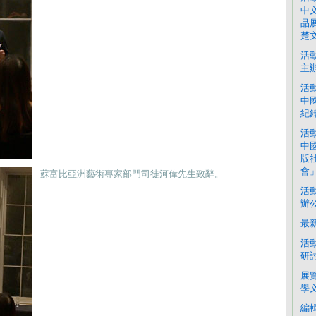
中
品
楚
活
主
活
中
紀
活
中
版
會
蘇富比亞洲藝術專家部門司徒河偉先生致辭。
活
辦
最
活
研討
展
學
編