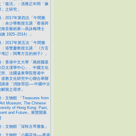
之「復活」：清雍正年間「麻
獄」之研究」
動：2017年第四次「午間雅
」：余少華教授主講「香港跨
紀南音藝術家—吳詠梅博士
姨 1925–2014）」
動：2017年第五次「午間雅
」：張雙慶教授主講「《方言
字考訂︰閩粵方言的例子》」
動：香港中文大學「蔣經國基
會亞太漢學中心」、中國文化
究所、法國遠東學院香港中
、道教文化研究中心聯合舉辦
開講座「消除罪惡──中國中古
教解脫之尋求」
：文物館 「Treasures from
 Art Museum, The Chinese
versity of Hong Kong: Past,
esent and Future」展覽開幕
禮
動：文物館「深秋古琴雅集」
動：文物館「小園花放──香港