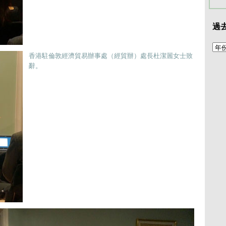
過
香港駐倫敦經濟貿易辦事處（經貿辦）處長杜潔麗女士致
辭。