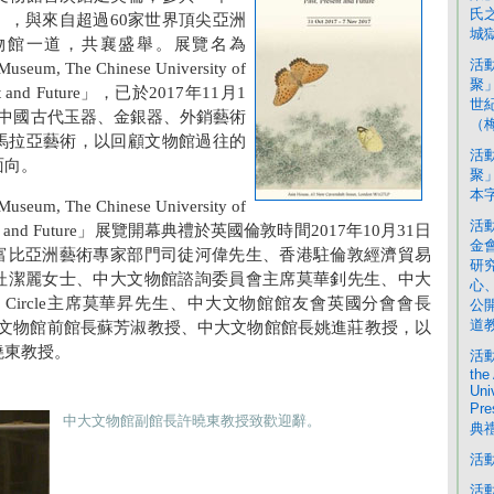
氏
」，與來自超過60家世界頂尖亞洲
城
物館一道，共襄盛舉。展覽名為
活
 Museum, The Chinese University of
聚
sent and Future」，已於2017年11月1
世
括中國古代玉器、金銀器、外銷藝術
（梅
馬拉亞藝術，以回顧文物館過往的
活
面向。
聚
本
 Museum, The Chinese University of
活
Present and Future」展覽開幕典禮於英國倫敦時間2017年10月31日
金
富比亞洲藝術專家部門司徒河偉先生、香港駐倫敦經濟貿易
研
杜潔麗女士、中大文物館諮詢委員會主席莫華釗先生、中大
心
or's Circle主席莫華昇先生、中大文物館館友會英國分會會長
公
道
h夫人、中大文物館前館長蘇芳淑教授、中大文物館館長姚進莊教授，以
曉東教授。
活動
the
Uni
Pr
中大文物館副館長許曉東教授致歡迎辭。
典
活
活