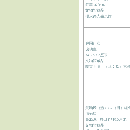
鈞窯 金至元
文物館藏品
楊永德先生惠贈
庭園仕女
玻璃畫
34 x 53.2厘米
文物館藏品
關善明博士（沐文堂）惠
黃釉燈（蓋）/豆（身）組
清光緒
高25.6、燈口直徑15厘米
文物館藏品