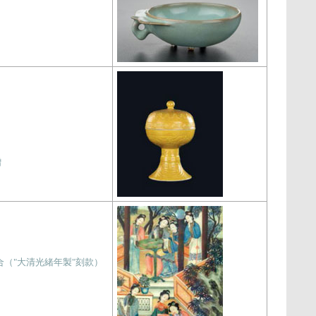
贈
合（"大清光緒年製"刻款）