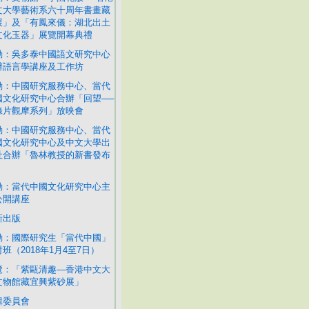
文大學藝術系六十周年書畫藏
展」及「有鳳來儀：湖北出土
文化玉器」展覽開幕典禮
動：吳多泰中國語文研究中心
辦語言學講座及工作坊
動：中國研究服務中心、當代
國文化研究中心合辦「回望──
錄片觀摩系列」放映會
動：中國研究服務中心、當代
國文化研究中心及中文大學出
社合辦「魯林教授的新書發布
」
動：當代中國文化研究中心主
公開講座
新出版
動：國際研究生「當代中國」
班（2018年1月4至7日）
覽：「紫甌清趣—香港中文大
文物館藏宜興紫砂展」
輯委員會