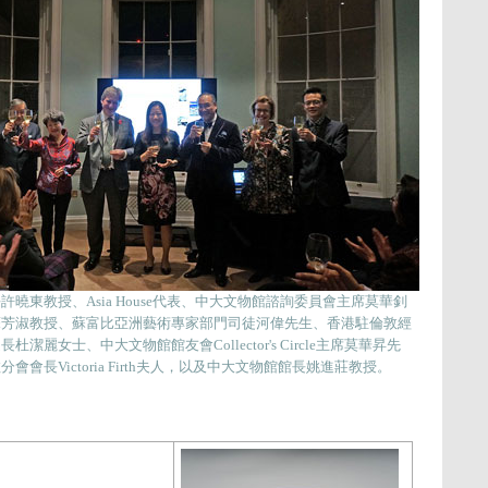
曉東教授、Asia House代表、中大文物館諮詢委員會主席莫華釗
蘇芳淑教授、蘇富比亞洲藝術專家部門司徒河偉先生、香港駐倫敦經
麗女士、中大文物館館友會Collector's Circle主席莫華昇先
會長Victoria Firth夫人，以及中大文物館館長姚進莊教授。
：