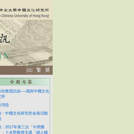
會欣教授訪談──我與中國文化
究所
新消息
動：中國文化研究所金禧活動
列
動：2017年第三次「午間雅
」：卜永堅教授主講「婦人楊