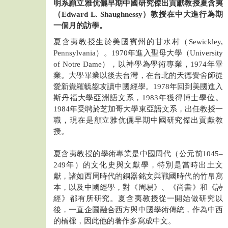
明系顧立雅伉儷早期中國研究傑出貢獻教授夏含夷
（Edward L. Shaughnessy）教授在中大進行為期
一個月的訪學。
夏含夷教授生於美國賓州的甘水村（Sewickley,
Pennsylvania）。1970年進入聖母大學（University
of Notre Dame），以神學為學術專業，1974年畢
業。大學畢業以後去台灣，在台北的天德黌舍師從
愛新覺羅毓鋆攻讀中國經學。1978年回到美國進入
斯丹福大學亞洲語文系，1983年獲得博士學位。
1984年受聘於芝加哥大學東亞語文系，出任教授一
職，現在是顧立雅伉儷早期中國研究傑出貢獻教
授。
夏含夷教授的學術專業是中國周代（公元前1045–
249年）的文化史與文獻學，特別是當時出土文
獻，諸如西周時代的銅器銘文與戰國時代的竹帛寫
本，以及中國經學，對《周易》、《尚書》和《詩
經》都有所研究。夏含夷教授從一開始做研究以
後，一直企圖融合西方與中國學術傳統，作為中西
的橋樑，因此他的著作多寫成中文。