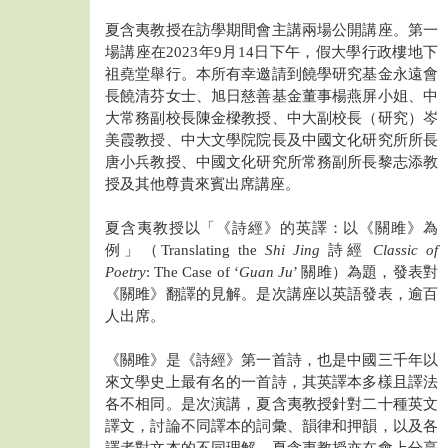
夏含夷教授在訪學期間會主講兩場公開講座。第一
場講座在2023年9月14日下午，假大學行政樓地下
祖堯堂舉行。本所有幸邀請到饒學研究基金永遠會
長饒清芬女士、旭日慈善基金董事楊燕屏小姐、中
大常務副校長陳金樑教授、中大副校長（研究）岑
美霞教授、中大文學院院長及中國文化研究所所長
唐小兵教授、中國文化研究所常務副所長黎志添教
授及其他尊貴來賓出席講座。
夏含夷教授以「《詩經》的英譯：以《關雎》為
例」（Translating the
Shi Jing
詩經
Classic of
Poetry
: The Case of ‘
Guan Ju
’ 關雎）為題，發表對
《關雎》翻譯的見解。是次講座以英語發表，逾百
人出席。
《關雎》是《詩經》第一首詩，也是中國三千年以
來文學史上最有名的一首詩，其英譯本多樣且譯法
各不相同。是次演講，夏含夷教授針對二十種英文
譯文，討論不同譯本的詞彙、韻律和押韻，以及各