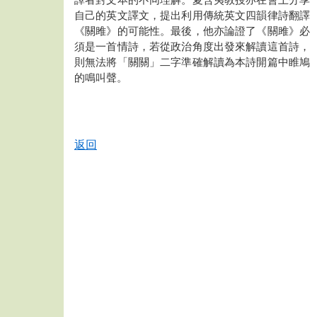
譯者對文本的不同理解。夏含夷教授亦在會上分享
自己的英文譯文，提出利用傳統英文四韻律詩翻譯
《關雎》的可能性。最後，他亦論證了《關雎》必
須是一首情詩，若從政治角度出發來解讀這首詩，
則無法將「關關」二字準確解讀為本詩開篇中睢鳩
的鳴叫聲。
返回