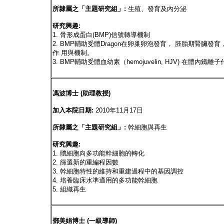
所隸屬之「主題研究組」:
生殖、發育及內分泌
研究興趣:
1. 骨形成蛋白(BMP)信號轉導機制
2. BMP輔助受體Dragon在卵巢卵泡發育， 胚胎期腎臟
作 用與機制。
3. BMP輔助受體血幼素（hemojuvelin, HJV) 在體內
馮波博士 (助理教授)
加入本院日期:
2010年11月17日
所隸屬之「主題研究組」:
幹細胞與再生
研究興趣:
1. 體細胞向多功能幹細胞的轉化
2. 篩選新的重編程因數
3. 幹細胞特性的維持和重建過程中的基因調控
4. 培養臨床水準適用的多功能幹細胞
5. 組織再生
鄧美娟博士 (一級導師)