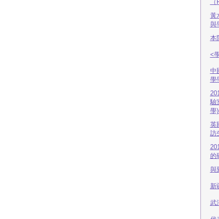
（
黃
與
本
<
中
學
2
驗
學
英
訪
2
的
與
新
武