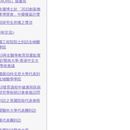
FAONS）秘書長
水珊博士於「2010創新教
學博覽會」中榮獲嘉許獎
院研究生所獲之獎項
學術交流>
國工程院院士到訪生物醫
學院
010再生醫學教育部重點實
室(暨南大學-香港中文大
)學術會議
國羅伯特戈登大學代表到
生物醫學學院
010發育過程中健康與疾病
研究學術研討會會後訪問
到訪之英國院校代表會晤
疆醫科大學代表團到訪
漢代表團到訪