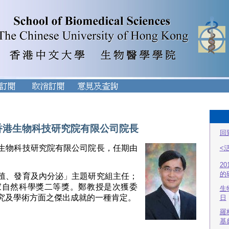
香港生物科技研究院有限公司院長
回
生物科技研究院有限公司院長，任期由
<
2
的
殖、發育及內分泌」主題研究組主任；
國家自然科學獎二等獎。鄭教授是次獲委
生
究及學術方面之傑出成就的一種肯定。
日
羅
基