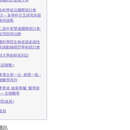
表團到訪暨南大學
命科學前沿國際研討會
010 – 多學科交叉研究的新
展與挑戰
二屆中美雙邊國際研討會:
症預防與治療
國科學院生物資源多樣性
疾病動物模型學術研討會
頭大學副校長到訪
社區聯繫>
港電台第一台: 精靈一點 -
物醫學系列
虎香港 健康專欄: 醫學新
 — 生物醫學
學院成員>
成員
通訊