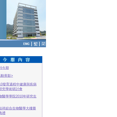
到今期
活動剪影>
010發育過程中健康與疾病
研究學術研討會
物醫學學院2010年研究生
桂祥綜合生物醫學大樓奠
典禮