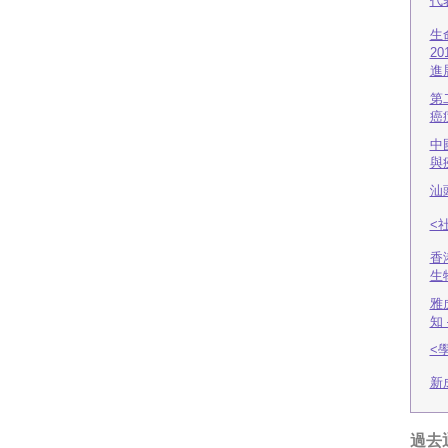
代
生
2
進
第
癌
中
與
汕
<
香
生
雅
知
<
新
過去