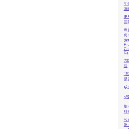
生
聯
I
國
專
與
(In
Pro
Com
Re
2
報
"
講
成
<
鄭
科
容
洲