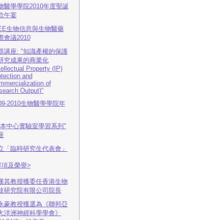
物醫學學院2010年度聖誕
歡午宴
EEE生物信息與生物醫藥
際會議2010
題講座: "知識產權的保護
研究成果的商業化
tellectual Property (IP)
tection and
mercialization of
search Output)"
009-2010生物醫學學院年
基本中心實驗室學習系列"
座
立「臨時研究生代表會」
獎項及榮譽>
漢其教授獲委任香港生物
技研究院有限公司院長
永豪教授獲選為《聯邦亞
大洋洲神經科學學會》