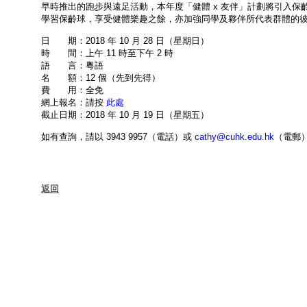
早時推出的跑步與遠足活動，本年度「健體 x 友伴」計劃將引入
學習保齡球，享受健體樂趣之餘，亦加強同學及夥伴所代表群體的
日 期：2018 年 10 月 28 日（星期日）
時 間：上午 11 時至下午 2 時
語 言：粵語
名 額：12 個（先到先得）
費 用：全免
網上報名：請按
此處
截止日期：2018 年 10 月 19 日（星期五）
如有查詢，請以 3943 9957（電話）或
cathy@cuhk.edu.hk
（電郵
返回