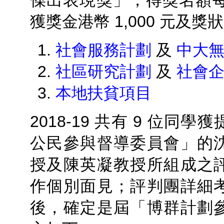
傑出表現獎」；得獎名額每
獲獎金港幣 1,000 元及獎
1.
社會服務計劃
及
中大
2.
社區研究計劃
及
社會
3.
本地扶貧項目
2018-19 共有 9 位
公民參與督導委員會」的
授及陳英凝教授所組成之
作個別面見；評判團詳細
後，確定是屆「博群計劃