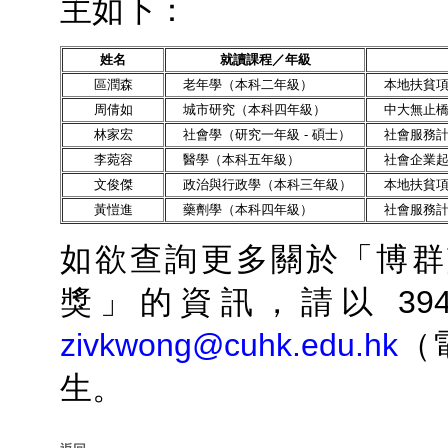
主如下：
姓
名
就
讀
課
程／
年
級
區潤森
老年學（本科二年級）
本地扶貧
周倩如
城市研究（本科四年級）
中大無止
林家宏
社會學（研究一年級 - 碩士）
社會服務計劃
李菀容
醫學（本科五年級）
社會企業起動
文俊傑
政治與行政學（本科三年級）
本地扶貧項
黃愷進
藥劑學（本科四年級）
社會服務計
如欲查詢更多關於「博群
獎」的資訊，請以 394
zivkwong@cuhk.edu.hk
（
生。