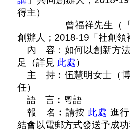
講
」共同創辦人；2018-
得主）
曾福祥先生（
創辦人；2018-19「社創
內 容：如何以創新方法
足（詳見
此處
）
主 持︰伍慧明女士（博
任）
語 言︰粵語
報 名︰請按
此處
進行
結會以電郵方式發送予成功