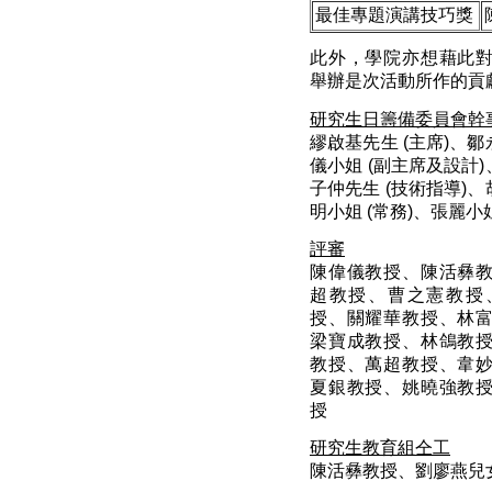
最佳專題演講技巧獎
此外，學院亦想藉此
舉辦是次活動所作的貢
研究生日籌備委員會幹
繆啟基先生 (主席)、鄒
儀小姐 (副主席及設計)
子仲先生 (技術指導)、
明小姐 (常務)、張麗小姐
評審
陳偉儀教授、陳活彝
超教授、曹之憲教授
授、關耀華教授、林
梁寶成教授、林鴿教
教授、萬超教授、韋
夏銀教授、姚曉強教
授
研究生教育組仝工
陳活彝教授、劉廖燕兒