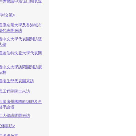
評獎會議中最佳口頭表達
學術交流>
國康奈爾大學及香港城市
學代表團來訪
港中文大學代表團到訪暨
大學
國羅伯特戈登大學代表回
港中文大學訪問團到訪廣
院校
國衛生部代表團來訪
國工程院院士來訪
四屆廣州國際幹細胞及再
醫學論壇
江大學訪問團來訪
宣佈事項>
院搬遷啟事