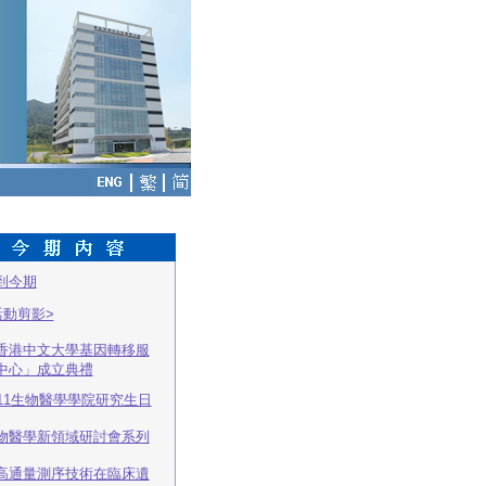
到今期
活動剪影>
香港中文大學基因轉移服
中心」成立典禮
011生物醫學學院研究生日
物醫學新領域研討會系列
高通量測序技術在臨床遺