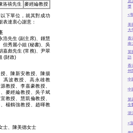
及
陳洛禧先生
麥經綸教授
獎
<
對以下單位，就其對成功
獻表達衷心謝意：
美
大
事
永浩先生 (副主席)、鍾慧
香
南
、但秀麗小姐 (秘書)、吳
胡嘉彪先生 (常務)、尹翠
英
 (財政)
訪
香
州
教授、陳新安教授、陳揚
中
、馮波教授、高永雄教
富源教授、李嘉豪教授、
中
授、麥經綸教授、吳子斌
妙宜教授、慧凱倫教授、
第
授、楊鶴強教授、趙暉教
生
浙
<
女士、陳美德女士
學