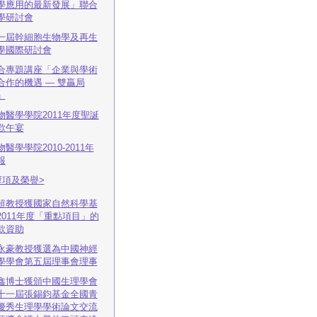
學應用的最新發展」聯合
學研討會
一屆幹細胞生物學及再生
學國際研討會
合專題講座「企業與學術
合作的機遇 — 雙贏局
」
物醫學學院2011年度聖誕
歡午宴
物醫學學院2010-2011年
報
獎項及榮譽>
超教授獲國家自然科學基
2011年度「重點項目」的
款資助
永豪教授獲選為中國神經
學學會第五屆理事會理事
鑫博士獲頒中國生理學會
十一屆張錫鈞基金全國青
優秀生理學學術論文交流