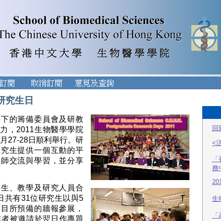
院研究生日
轄下的籌備委員會及研教
回
力，2011生物醫學學院
0月27-28日順利舉行。研
<
研究生提供一個互動的平
「
導師交流與學習，並分享
務
2
究生、教學及研究人員合
日共有31位研究生以與5
生
題目所預備的牆報參展，
「
作者被邀請於翌日作專題