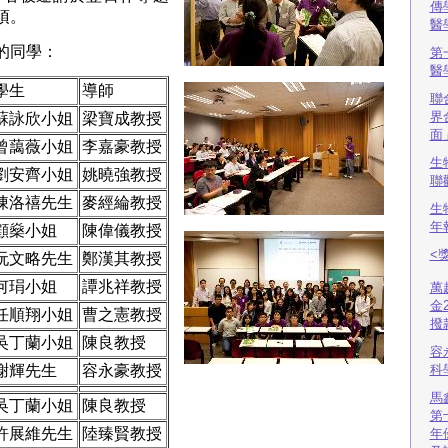
傳
項。
醫
的同學：
第
醫
學生
導師
聯
界
蘇詠欣小姐
梁寶成教授
面
曾藹薇小姐
李嘉豪教授
生
劉安齊小姐
姚曉強教授
聯
陳洛禧先生
麥經綸教授
生
年
顧燊小姐
陳偉儀教授
<
阮文略先生
鄭漢其教授
何琄小姐
譚兆祥教授
萬
金
任順翔小姐
曹之憲教授
撥
吳丁蘭小姐
陳良教授
容
謝輝先生
容永豪教授
科
馬
吳丁蘭小姐
陳良教授
第
許展維先生
陸臻賢教授
年