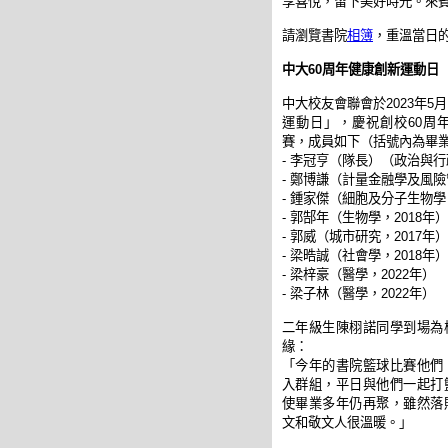
享喜悅，留下美好時光。來
請瀏覽書院
相簿
，重溫當日
中大60周年健康創新運動日
中大校友會聯會於2023年5
運動日」，慶祝創校60周
賽，成員如下（括號內為畢
- 李冠亨（隊長）（政治與行
- 鄭博謙（計量金融學及風險
- 鍾家傑（細胞及分子生物學，
- 郭郜年（生物學，2018年）
- 郭威（城市研究，2017年）
- 梁晧誠（社會學，2018年）
- 梁梓豪（醫學，2022年）
- 梁子林（醫學，2022年）
二年級生陳栩諾同學到場為
緣：
「今年的書院籃球比賽他們
入群組，平日與他們一起打
使畢業多年仍再聚，雖然落
文和敬文人很溫暖。」