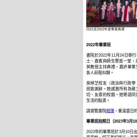
2021至2022年度畢業典禮
2022年畢業班
書院於2022年11月24日
士、嘉賓與師生聚首一堂，為
英教授主持典禮，嘉許畢業
各人前程似錦。
吳焯芝校友（政治與行政學，
班致謝辭。她感激所有為敬
切、友善的校園。她寄語同
生活的點滴。
請瀏覽書院
相簿
，重溫當日
畢業班拍照日（2023年3月1
2023年的畢業班於3月10