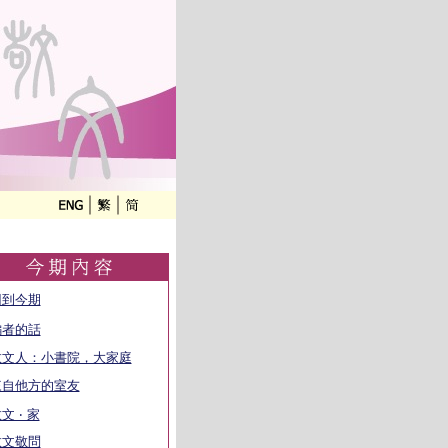
回到今期
編者的話
敬文人：小書院，大家庭
來自他方的室友
文 ‧ 家
敬文敬問