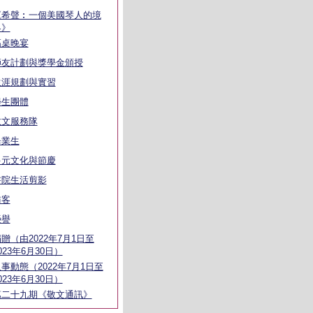
《希聲︰一個美國琴人的境
界》
高桌晚宴
師友計劃與獎學金頒授
生涯規劃與實習
學生團體
敬文服務隊
畢業生
多元文化與節慶
書院生活剪影
訪客
榮譽
贈（由2022年7月1日至
023年6月30日）
事動態（2022年7月1日至
023年6月30日）
第二十九期《敬文通訊》