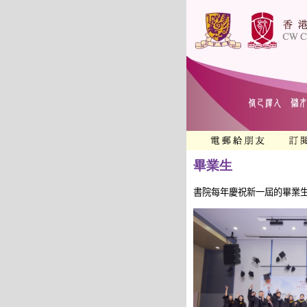
畢業生
書院每年慶祝新一屆的畢業