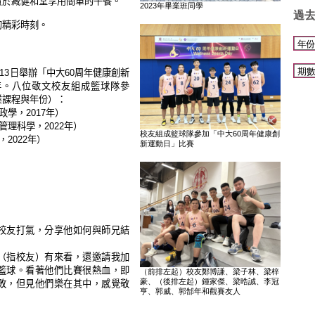
賓於臧健和堂享用簡單的午餐。
2023年畢業班同學
過
的精彩時刻。
月13日舉辦「中大60周年健康創新
年。八位敬文校友組成籃球隊參
業課程與年份）：
政學，2017年）
管理科學，2022年）
校友組成籃球隊參加「中大60周年健康創
2022年）
新運動日」比賽
校友打氣，分享他如何與師兄結
（指校友）有來看，還邀請我加
籃球。看著他們比賽很熱血，即
（前排左起）校友鄭博謙、梁子林、梁梓
豪、（後排左起）鍾家傑、梁晧誠、李冠
敗，但見他們樂在其中，感覺敬
亨、郭威、郭郜年和觀賽友人