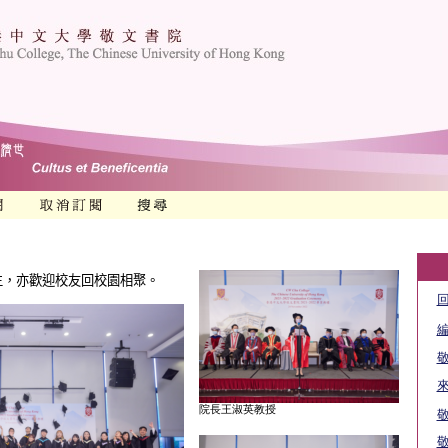
生，亦歡迎校友回校園相聚。
院長王淑英教授
敬