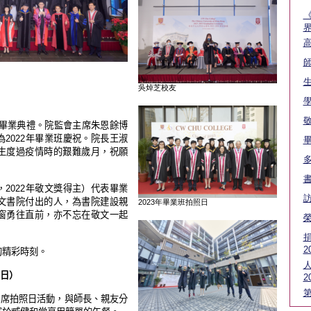
吳焯芝校友
舉行畢業典禮。院監會主席朱恩餘博
2022年畢業班慶祝。院長王淑
生度過疫情時的艱難歲月，祝願
2022年敬文獎得主）代表畢業
文書院付出的人，為書院建設親
2023年畢業班拍照日
窗勇往直前，亦不忘在敬文一起
捐
2
的精彩時刻。
人
0日）
2
日出席拍照日活動，與師長、親友分