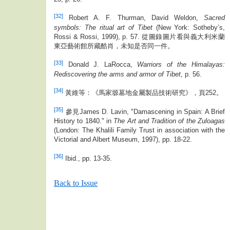
[32]
Robert A. F. Thurman, David Weldon,
Sacred
symbols: The ritual art of Tibet
(New York: Sotheby’s,
Rossi & Rossi, 1999), p. 57. 從圖錄圖片看與義大利米蘭
東亞藝術館所藏酷肖，未知是否同一件。
[33]
Donald J. LaRocca,
Warriors of the Himalayas:
Rediscovering the arms and armor of Tibet
, p. 56.
[34]
黃維等：《馬家塬墓地金屬製品技術研究》，頁252。
[35]
參見James D. Lavin, "Damascening in Spain: A Brief
History to 1840." in
The Art and Tradition of the Zuloagas
(London: The Khalili Family Trust in association with the
Victorial and Albert Museum, 1997), pp. 18-22.
[36]
Ibid., pp. 13-35.
Back to Issue