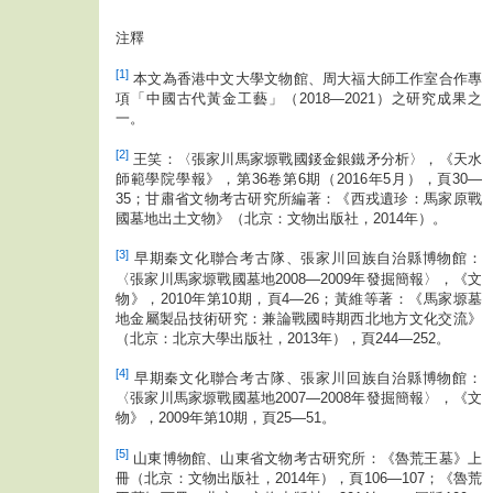
注釋
[1]
本文為香港中文大學文物館、周大福大師工作室合作專
項「中國古代黃金工藝」（2018—2021）之研究成果之
一。
[2]
王笑：〈張家川馬家塬戰國錽金銀鐵矛分析〉，《天水
師範學院學報》，第36卷第6期（2016年5月），頁30—
35；甘肅省文物考古研究所編著：《西戎遺珍：馬家原戰
國墓地出土文物》（北京：文物出版社，2014年）。
[3]
早期秦文化聯合考古隊、張家川回族自治縣博物館：
〈張家川馬家塬戰國墓地2008—2009年發掘簡報〉，《文
物》，2010年第10期，頁4—26；黃維等著：《馬家塬墓
地金屬製品技術研究：兼論戰國時期西北地方文化交流》
（北京：北京大學出版社，2013年），頁244—252。
[4]
早期秦文化聯合考古隊、張家川回族自治縣博物館：
〈張家川馬家塬戰國墓地2007—2008年發掘簡報〉，《文
物》，2009年第10期，頁25—51。
[5]
山東博物館、山東省文物考古研究所：《魯荒王墓》上
冊（北京：文物出版社，2014年），頁106—107；《魯荒