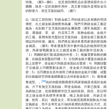
特徵。（圖3—圖6）。也見個別傳世品在基體表面作出小
圓圈，除具一定的裝飾作用外，其主要功能亦是增加金箔
的附著力，與交叉陰刻線同。（圖7）
以《欽定工部則例》對錽金銀工序的描述以及相應的明清
傳世、出土錽金銀器物實例為據，我們可將錽金銀工藝定
義為：在刻劃了交叉陰刻線的金屬基體（通常為鐵質）表
面，通過錽、罩、砑、抅花等工序，裝飾金銀絲、金銀片
的工藝。基體表面先鏨刻交叉陰刻線，是錽金銀工藝最具
標誌性的特徵。據此，我們再反過頭來看馬家塬的那批飾
金鐵器。（圖8）學者通過對其中數件樣品的檢測研究推
測，馬家塬戰國遺址出土鐵質金飾工藝的製作流程為：
「1）用鋼材鍛打製成器物的外形；2）根據需要裝飾的圖
案，在鐵器表面鑿刻凹槽；3）分別將金銀片覆蓋在鐵器表
面上並壓平，使金銀片與鐵器表面結合緊密；4）用圓頭鑿
子沿鐵器上凹槽壓劃金銀片，使金銀片與鐵器結合更緊
密；5）沿凹槽並在其外側用刀將多餘的金銀片切斷，或鑿
刻出鋸齒狀空洞後連續撕裁以去掉多餘金銀片；6）最後修
[34]
整成型。」
由於肉眼很難觀察到馬家塬鐵器表面於金銀
絲、片下有無交叉陰刻線；即使金銀絲、片業已脫落，因
為銹蝕之故，也很難觀察到交叉線的痕跡。因此，若以明
清之錽金銀作為標準來衡量，稱之為錽金銀，尚缺乏依
據。然而，若以「鐵質金文」即在鐵質基體表面飾金片/絲
定義錽金，而不去考究金片/絲與基體的具體結合方式，庶
幾可以稱之為錽金。考慮到戰漢時期青銅表面錯金銀的盛