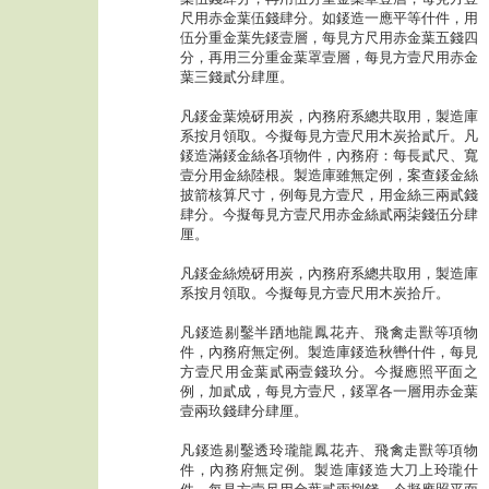
尺用赤金葉伍錢肆分。如錽造一應平等什件，用
伍分重金葉先錽壹層，每見方尺用赤金葉五錢四
分，再用三分重金葉罩壹層，每見方壹尺用赤金
葉三錢貳分肆厘。
凡錽金葉燒砑用炭，內務府系總共取用，製造庫
系按月領取。今擬每見方壹尺用木炭拾貳斤。凡
錽造滿錽金絲各項物件，內務府：每長貳尺、寬
壹分用金絲陸根。製造庫雖無定例，案查錽金絲
披箭核算尺寸，例每見方壹尺，用金絲三兩貳錢
肆分。今擬每見方壹尺用赤金絲貳兩柒錢伍分肆
厘。
凡錽金絲燒砑用炭，內務府系總共取用，製造庫
系按月領取。今擬每見方壹尺用木炭拾斤。
凡錽造剔鑿半跴地龍鳳花卉、飛禽走獸等項物
件，內務府無定例。製造庫錽造秋轡什件，每見
方壹尺用金葉貳兩壹錢玖分。今擬應照平面之
例，加貳成，每見方壹尺，錽罩各一層用赤金葉
壹兩玖錢肆分肆厘。
凡錽造剔鑿透玲瓏龍鳳花卉、飛禽走獸等項物
件，內務府無定例。製造庫錽造大刀上玲瓏什