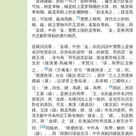
「金錽鏤鍚」的前一句乃「龍輈華轙」，據文選六臣集注
可知，輈是車轅，轙是軾上貫穿韁繩的大環，輈、轙皆與
車相關。鍚是馬額上的金屬飾物，「刻金為之」；錽是馬
[7]
冠，可知錽、鍚為馬飾。
實際上兩周、漢代出土的輈、
轙、鍚、錽之實物均不乏其例，多製自青銅。「刻金」與
「金錽」中的「金」實際上指的是青銅。「金」是兩周漢
代文獻對青銅的通行稱謂。
從構詞法看，「金錽」中的「金」在此詞語中實際上是個
名詞性形容詞，目的在於說明「錽」的材質。而所謂「金
錽玉瓖」，全句為「羽毛紛其髟鼬，揚金㚇而牠玉瓖」，
見於《後漢書·馬融傳》，李賢注：「瓖，馬帶以玉飾
[8]
之。」
與《升庵集》所引「懷纓挾瓖」之「瓖」同。
「懷纓挾瓖」出自《國語·晉語二》，原作「亡人之所懷挾
纓纕（襄），以望君之塵垢者」，吳韋昭（三國時人）
[9]
注：「挾，持也。纓，馬纓。纕，馬帶。」
因此，所謂
「玉襄（纕）」是飾玉的馬帶，「玉」在此處亦作名詞性
形容詞，與「金錽」在構詞法上是一致的。這也符合詩文
對仗的原則。可見，東漢《廣成頌》、《東京賦》中的金
錽、玉瓖（纕）都是馬飾，錽、瓖（纕）作名詞使用。明
清文獻中作為特定工藝名稱的「錽金」之 「錽」，則是動
詞，與「金錽」之「錽」在無論詞性和意義上都完全不
[10]
同。
同樣的，「懷纓挾瓖」中作為 「馬帶」解的「瓖
（纕）」，與「婦飾曰瓖嵌生活」中作為動詞鑲嵌意義的