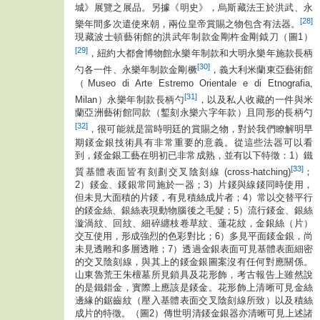
城》展覽之展品。另據《明史》，烏斯藏法王於洪武、永
[28]
樂年間多次遣使來朝，兩位皇帝賞賜之物包含有法器。
現藏波士頓藝術館的洪武年制款金剛杵金剛鉞刀（圖1）
[29]
，紐約大都會博物館永樂年制款和大明永樂年施款長柄
[30]
勺各一件、永樂年制款金剛橛
，義大利米蘭東亞藝術館
（Museo di Arte Estremo Orientale e di Etnografia,
[31]
Milan）永樂年制款長柄勺
，以及私人收藏的一件與米
蘭亞洲藝術館同款（鏨刻永樂六字年款）且同形的長柄勺
[32]
，很可能就是當時明廷的賞賜之物，對於我們瞭解明早
期錽金銀技術具有非常重要的意義。從這些法器可以看
到，錽金銀工藝在明初已非常成熟，並有以下特徵：1）鐵
[33]
質基體表面皆有刻劃交叉陰刻線 (cross-hatching)
；
2）錽金、錽銀常同施於一器；3）片錽與線錽同時使用，
但未見大面積的片錽，有見積絲成片者；4）常以交替平行
的錽金絲、銀絲表現動物腦後之毛髮；5）流行錽金、銀絲
漩渦紋、回紋、細碎纏枝卷草紋、蓮花紋，金銀絲（片）
交互使用，形成強烈的色彩對比；6）多見平面錽金銀，尚
未見透雕和多層透雕；7）透過金銀表面可見基體表面細密
的交叉陰刻線，與其上的錽金銀圖案沒有任何對應關係。
山東魯荒王朱檀墓所見鎖具及花形飾，考古報告上雖然說
的是鐵錯金，實際上應該是錽金。花形飾上清晰可見金絲
邊緣的鋸齒紋（壓入基體表面交叉陰刻線所致）以及積絲
成片的特徵。（圖2）傳世明清錽金銀器亦清晰可見上述諸