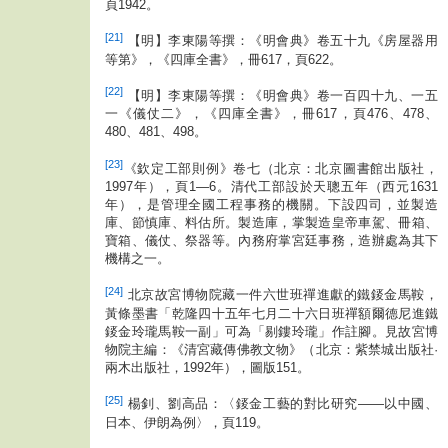
頁1942。
[21]
【明】李東陽等撰：《明會典》卷五十九《房屋器用
等第》，《四庫全書》，冊617，頁622。
[22]
【明】李東陽等撰：《明會典》卷一百四十九、一五
一《儀仗二》，《四庫全書》，冊617，頁476、478、
480、481、498。
[23]
《欽定工部則例》卷七（北京：北京圖書館出版社，
1997年），頁1—6。清代工部設於天聰五年（西元1631
年），是管理全國工程事務的機關。下設四司，並製造
庫、節慎庫、料估所。製造庫，掌製造皇帝車駕、冊箱、
寶箱、儀仗、祭器等。內務府掌宮廷事務，造辦處為其下
機構之一。
[24]
北京故宮博物院藏一件六世班禪進獻的鐵錽金馬鞍，
黃條墨書「乾隆四十五年七月二十六日班禪額爾德尼進鐵
錽金玲瓏馬鞍一副」可為「剔鏤玲瓏」作註腳。見故宮博
物院主編：《清宮藏傳佛教文物》（北京：紫禁城出版社·
兩木出版社，1992年），圖版151。
[25]
楊釗、劉高品：〈錽金工藝的對比研究——以中國、
日本、伊朗為例〉，頁119。