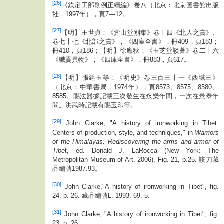
[26]
《欽定工部則例正續編》卷八（北京：北京圖書館出版
社，1997年），頁7—12。
[27]
【明】王世貞：《弇山堂別集》卷十四《北人之賞》、
卷七十七《北部之賞》，《四庫全書》，冊409，頁183；
冊410，頁186；【明】徐應秋：《玉芝堂談薈》卷二十六
《職貢異物》，《四庫全書》，冊883，頁617。
[28]
【明】張廷玉等：《明史》卷三百三十一《西域三》
（北京：中華書局，1974年），頁8573、8575、8580、
8585。賜法器據記載三次發生在永樂年間，一次在景泰年
間。洪武時記載有賜玉印等。
[29]
John Clarke, "A history of ironworking in Tibet:
Centers of production, style, and techniques," in
Warriors
of the Himalayas: Rediscovering the arms and armor of
Tibe
t, ed. Donald J. LaRocca (New York: The
Metropolitan Museum of Art, 2006), Fig. 21, p.25. 該刀藏
品編號1987.93。
[30]
John Clarke,"A history of ironworking in Tibet", fig.
24, p. 26. 藏品編號L. 1993. 69. 5.
[31]
John Clarke, "A history of ironworking in Tibet", fig.
23, p. 26.