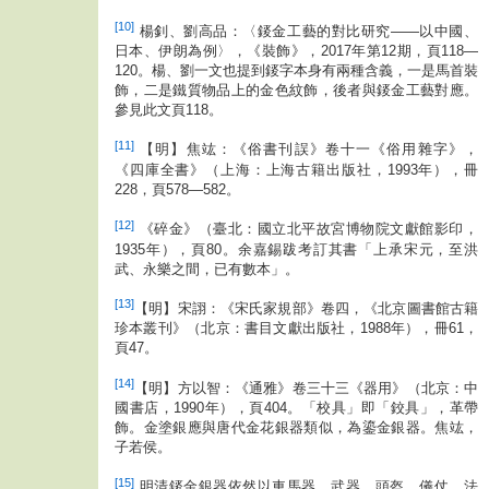
[10]
楊釗、劉高品：〈錽金工藝的對比研究——以中國、
日本、伊朗為例〉，《裝飾》，2017年第12期，頁118—
120。楊、劉一文也提到錽字本身有兩種含義，一是馬首裝
飾，二是鐵質物品上的金色紋飾，後者與錽金工藝對應。
參見此文頁118。
[11]
【明】焦竑：《俗書刊誤》卷十一《俗用雜字》，
《四庫全書》（上海：上海古籍出版社，1993年），冊
228，頁578—582。
[12]
《碎金》（臺北：國立北平故宮博物院文獻館影印，
1935年），頁80。余嘉錫跋考訂其書「上承宋元，至洪
武、永樂之間，已有數本」。
[13]
【明】宋詡：《宋氏家規部》卷四，《北京圖書館古籍
珍本叢刊》（北京：書目文獻出版社，1988年），冊61，
頁47。
[14]
【明】方以智：《通雅》卷三十三《器用》（北京：中
國書店，1990年），頁404。「校具」即「鉸具」，革帶
飾。金塗銀應與唐代金花銀器類似，為鎏金銀器。焦竑，
子若侯。
[15]
明清錽金銀器依然以車馬器、武器、頭盔、儀仗、法