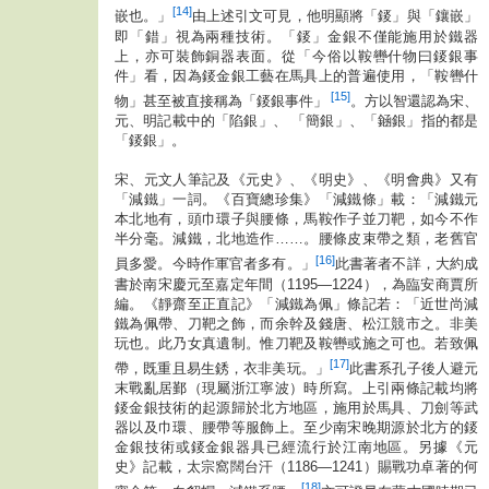
[14]
嵌也。」
由上述引文可見，他明顯將「錽」與「鑲嵌」
即「錯」視為兩種技術。「錽」金銀不僅能施用於鐵器
上，亦可裝飾銅器表面。從「今俗以鞍轡什物曰錽銀事
件」看，因為錽金銀工藝在馬具上的普遍使用，「鞍轡什
[15]
物」甚至被直接稱為「錽銀事件」
。方以智還認為宋、
元、明記載中的「陷銀」、 「簡銀」、「䤴銀」指的都是
「錽銀」。
宋、元文人筆記及《元史》、《明史》、《明會典》又有
「減鐵」一詞。《百寶總珍集》「減鐵條」載：「減鐵元
本北地有，頭巾環子與腰條，馬鞍作子並刀靶，如今不作
半分毫。減鐵，北地造作……。腰條皮束帶之類，老舊官
[16]
員多愛。今時作軍官者多有。」
此書著者不詳，大約成
書於南宋慶元至嘉定年間（1195—1224），為臨安商賈所
編。《靜齋至正直記》「減鐵為佩」條記若：「近世尚減
鐵為佩帶、刀靶之飾，而余幹及錢唐、松江競市之。非美
玩也。此乃女真遺制。惟刀靶及鞍轡或施之可也。若致佩
[17]
帶，既重且易生銹，衣非美玩。」
此書系孔子後人避元
末戰亂居鄞（現屬浙江寧波）時所寫。上引兩條記載均將
錽金銀技術的起源歸於北方地區，施用於馬具、刀劍等武
器以及巾環、腰帶等服飾上。至少南宋晚期源於北方的錽
金銀技術或錽金銀器具已經流行於江南地區。另據《元
史》記載，太宗窩闊台汗（1186—1241）賜戰功卓著的何
[18]