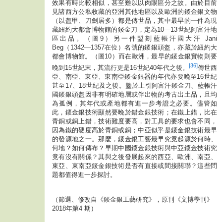
效果有時比較相似，甚至難以以肉眼區分之故。由於目前
見諸西方公私收藏的亞洲其他地區以及歐洲的錽金銀文物
（以盔甲、刀劍居多）都是傳世品，其中最早的一件為現
藏紐約大都會博物館的錽金刀，定為10—13世紀阿富汗地
區出品。（圖9）另一件鏨刻藍帳汗國大汗 Jani
Beg（1342—1357在位）名號的錽銀頭盔，亦藏於紐約大
都會博物館。（圖10）而在歐洲，最早的錽金銀實物則要
[36]
晚到15世紀末，其流行更是16世紀40年代之後。
傳世西
亞、南亞、東亞、東南亞錽金銀器的年代亦要晚至16世紀
甚至17、18世紀及之後。鑒於上引阿富汗錽金刀、藍帳汗
國錽銀頭盔因非有明確地層或伴出物的考古出土品，且均
為孤例，其年代或產地都有進一步考證之必要。儘管如
此，錽金銀技術顯然要晚於錯金銀技術；在鐵上錯，比在
青銅或銅上錯，技術難度要高，對工具的要求也會不同，
因為鐵的硬度高於青銅或銅；中亞似乎是錽金銀技術最早
的發源地之一。那麼，錽金銀工藝最早究竟起源於何時、
何地？如何傳布？早期中國錽金銀技術與中亞錽金技術究
竟有沒有關係？其與之後發展起來的西亞、歐洲、南亞、
東亞、東南亞錽金銀技術是否有直接或間接關聯？這些問
題都值得進一步探討。
（節選、修改自《錽金銀工藝研究》，原刊《文博學刊》
2018年第4 期）