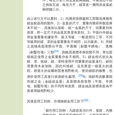
件，每見方壹尺用金葉貳兩捌錢。今擬應照平面
之例加五成，每見方尺，錽罩各一層用赤金葉貳
兩肆錢三分。」
由上述引文可以看到，1）內務府造辦處和工部製造庫都有
錽金銀器用的製作。2）金葉的尺寸、重量內務府和製造庫
本不統一，其後加以規範，統一金葉的尺寸，但重量則有
差異，即一定尺寸的金葉其厚度有差別。3）平面什件錽金
用金葉重量依據皇帝、親王等級、一般器用分三等，不同
等級用於錽、罩的金葉重量各不相同，以示級差。4）所錽
之器物表面形態分平面、半透雕（剔鑿半跴地）、透雕
[24]
（剔鑿玲瓏）三類
，因鐵質基體本身狀態不同，單位面
積核定使用之金葉重量亦各不相同。5）錽金程式依次為
錽、罩、燒砑。錽、罩時使用不同重量的金葉進行。砑則
需要用木炭加熱，因此叫燒砑。這其實是一個退火的過
程。經退火的金屬材質會相對軟化，便於細節的修整，也
[25]
便於使用工具進行表面砑光處理。
6）燒砑用炭數量因
所錽之金（金絲或金葉）及基體表面形態（平面、半跴
地、剔鑿玲瓏）的不同而有差異，錽金絲及基體表面為平
面者用碳相對較少。
[26]
其後是用工則例，亦僅錄錽金用工於下
：
「錽作用工則例：凡錽造各項什件，發路，內務