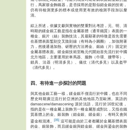
行，馬家塬金飾鐵器，是否採用的是類似錯金銀的技術，
仍有待檢測更多的標本或使用更有效的檢測手段加以釐
清。
綜上所述，依據文獻與實物的雙重對比考證，元、明、清
時期的錽金銀工藝是指在金屬基體（通常鐵質）表面的一
種金、銀片（絲）裝飾技法，其最顯著的特徵是首先需要
在基體表面鏨刻交叉陰刻線（有時為小圓圈），加強附著
力，然後通過加熱、砑壓的方法將金、銀絲（片）固定於
金屬基體表面。錽金銀技術至晚元代開始首先流行於中國
北方地區，主要運用於車馬器、服飾（巾環、腰帶等）、
鎖具、法器（明清多見）、儀仗（清代多見）以及盔甲
（清代多見）。
四、有待進一步探討的問題
與其他金銀工藝一樣，錽金銀不僅流行於中國，也在不同
歷史時期廣泛流行於亞洲的其他地區乃至歐洲。英語的
damascene/damascening 源於法語，流行於16世紀後，
指的是在一種金屬上裝飾另一種金屬形成對比，又指在鐵
質基體上的金、銀裝飾（錯金銀、錽金銀），有時又會與
[35]
鎏金相混淆。
這可能是由於三者都屬於金屬基體表面
的金、銀裝飾，而且錽金銀與錯金銀、錽金與鎏金的裝飾