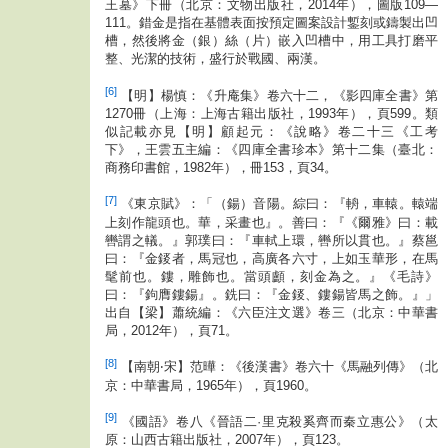
王墓》下冊（北京：文物出版社，2014年），圖版109—
111。錯金是指在基體表面按預定圖案設計鏨刻或鑄製出凹
槽，然後將金（銀）絲（片）嵌入凹槽中，用工具打磨平
整、光潔的技術，盛行於戰國、兩漢。
[6]
【明】楊慎：《升庵集》卷六十二，《影四庫全書》第
1270冊（上海：上海古籍出版社，1993年），頁599。類
似記載亦見【明】顧起元：《說略》卷二十三《工考
下》，王雲五主編：《四庫全書珍本》第十二集（臺北：
商務印書館，1982年），冊153，頁34。
[7]
《東京賦》：「（鍚）音陽。綜曰：『輈，車轅。轅端
上刻作龍頭也。華，采畫也』。善曰：『《爾雅》曰：載
轡謂之轙。』郭璞曰：『車軾上環，轡所以貫也。』蔡邕
曰：『金錽者，馬冠也，高廣各六寸，上如玉華形，在馬
髦前也。鏤，雕飾也。當頭顱，刻金為之。』《毛詩》
曰：『鉤膺鏤鍚』。銑曰：『金錽、鏤鍚皆馬之飾。』」
出自【梁】蕭統編：《六臣注文選》卷三（北京：中華書
局，2012年），頁71。
[8]
【南朝‧宋】范曄：《後漢書》卷六十《馬融列傳》（北
京：中華書局，1965年），頁1960。
[9]
《國語》卷八《晉語二·里克殺奚齊而秦立惠公》（太
原：山西古籍出版社，2007年），頁123。