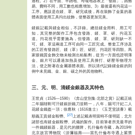
過程。2）在平面、半跴地、玲瓏地器表上「發路」，因難
易、費時不同，用工數也相應增加。3）最後還有抅花這一
工序。應該是在錽、罩、砑完成後，再在裝飾了金葉的基
體表面使用工具抅出紋飾，使整器更加完美。
錽銀記載與錽金相似，不詳錄。總括錽金用料、用工可
知，其完整的製作工序包含發路、錽、罩、砑、抅花五
道。抅花視乎需要施為，但發路、錽、罩、砑則缺一不
可。錽、罩這兩道工序可由同一工匠完成。整套工序涉及
的工匠有發路匠、錽（罩）匠、砑匠、抅花匠等四類。馬
家塬鐵質金飾文物未檢測出粘黏劑，從另一方面也證明薄
金、銀片可以通過加熱及使用工具捶打、砑壓等物理方
法，使之附著在金屬基體表面。所以清代記錄錽金銀的則
例中未見鐵、金、銀、碳之外的其他物料。
三、
元、
明、清錽金銀器及其特色
王世貞（1526—1590）《弇山堂別集·北部之賞》記載正統
二年賜韃靼可汗錽銀折鐵刀並鞘一，八年，賜可汗妃二人
花錽金鐵盔一頂；徐應秋（1616進士）《玉芝堂談薈》載
[27]
順義王貢錽金鞍轡。
上述記載表明當時不僅明廷，北方
諸部也有錽金銀鞍轡、武備的製作。目前筆者所見最早的
一件鐵錽銀器，是元代的腰牌，扎什倫布寺藏，為2019年
北京故宮博物院《須彌福壽——當扎什倫布寺遇上紫禁