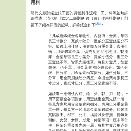
用料
明代文獻對錽金銀工藝的具體製作流程、工、料等並無詳
細描述，清代的《欽定工部則例·錽（鋄）作用料則例》則
[23]
留下了頗為詳盡的記載，詳錄錽金如下
：
「凡成造鐵錽金各項物件。內務府：金葉，每張
長三寸捌分，寬貳寸陸分，重貳分至壹錢伍分不
等。如錽上用什物，用壹錢五分重金葉；官用什
物，用壹錢重金葉，俱照見方尺寸核用。製造
庫：金葉每張長三寸柒分，寬貳寸伍分，重三分
至壹錢不等。皆系先錽後罩。每見方壹尺，如壹
錢錽、伍分罩，用金葉壹兩陸錢貳分。如伍分
錽、伍分罩，用金葉壹兩零捌分。如伍分錽、三
分罩，用金葉捌錢陸分四厘。今擬金葉每張長三
寸柒分，寬貳寸伍分，重三分至壹錢不等。
如錽造一應儀仗內旂、鎗、殳、戟、刀、箭，上
用平面錽金各項對象，用壹錢重金葉先錽一層，
每見方壹尺用赤金葉壹兩捌分。再用伍分重金葉
罩一層，每見方一尺用赤金葉伍錢肆分。如錽造
賞賜親王、郡王、公主、福晉以及督撫、提鎮並
朝鮮、女兒、女婿、狀元、侍衛等項一應中等什
件，用伍分重金葉先錽一層，每見方壹尺用赤金
葉伍錢肆分，再用伍分重金葉罩壹層，每見方壹