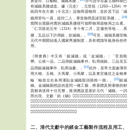
實金符、白貂帽、減鐵系腰，
亦可證早在蒙古國時期已
有減鐵系腰成造。據《元史》，元世祖（1260—1264）中
統四年在大都（今北京）設御用器物局，並於其下設「減
[19]
鐵局管勾一員，提控二人，掌造御用及諸宮邸系腰」。
窩闊台賞賜何實的減鐵系腰很可能即御用器物局之出產。
「仁宗延佑元年（1314）冬十有二月，定服色等地……系
[20]
腰，五品以下許用銀，並減鐵」。
可見，減鐵系腰至晚
元代中期開始進入國家輿服制度，具有標識等級身份的作
用。
《明會典》中又有「銀減鐵」或「金減鐵」：「官員鞍
轡。公侯一品、二品用銀減鐵事件。䩞用描銀。三品至五
[21]
品用銀減鐵事件，䩞用油畫。」
此外，皇帝大駕鹵薄所
用大輅、玉輅、大馬輦、小馬輦，以及東宮儀仗之金輅車
[22]
輪「軸首左右各用漆貼金減鐵龍頭插拴一個」。
銀減
鐵、金減鐵顯然說的是同一種工藝，將基體及附著物的材
質都表述得十分完整，推測應該是基於元代「減鐵」一詞
而出現。文獻「錎
（
䤴
）
」、「𨥧」、「陷」、「簡」、「減」、「錽」或同
音或近音，其與金、銀組合成詞語，都用來描述在金屬基體表面的金、銀裝飾工藝。由於記錄
這些工藝名稱的元、明文獻都沒有工藝過程或具體裝飾形態的詳細描述，有時很難確定究竟指
的「錯金銀」，抑或「錽金銀」，或是其他。
二、清代文獻中的錽金工藝製作流程及用工、