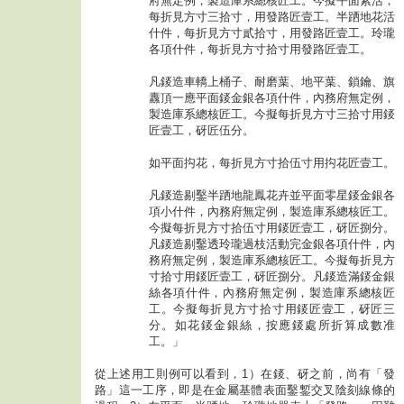
府無定例，製造庫系總核匠工。今擬平面素活，
每折見方寸三拾寸，用發路匠壹工。半跴地花活
什件，每折見方寸貳拾寸，用發路匠壹工。玲瓏
各項什件，每折見方寸拾寸用發路匠壹工。
凡錽造車轎上桶子、耐磨葉、地平葉、鎖鑰、旗
纛頂一應平面錽金銀各項什件，內務府無定例，
製造庫系總核匠工。今擬每折見方寸三拾寸用錽
匠壹工，砑匠伍分。
如平面抅花，每折見方寸拾伍寸用抅花匠壹工。
凡錽造剔鑿半跴地龍鳳花卉並平面零星錽金銀各
項小什件，內務府無定例，製造庫系總核匠工。
今擬每折見方寸拾伍寸用錽匠壹工，砑匠捌分。
凡錽造剔鑿透玲瓏過枝活動完金銀各項什件，內
務府無定例，製造庫系總核匠工。今擬每折見方
寸拾寸用錽匠壹工，砑匠捌分。凡錽造滿錽金銀
絲各項什件，內務府無定例，製造庫系總核匠
工。今擬每折見方寸拾寸用錽匠壹工，砑匠三
分。如花錽金銀絲，按應錽處所折算成數准
工。」
從上述用工則例可以看到，1）在錽、砑之前，尚有「發
路」這一工序，即是在金屬基體表面鑿鏨交叉陰刻線條的