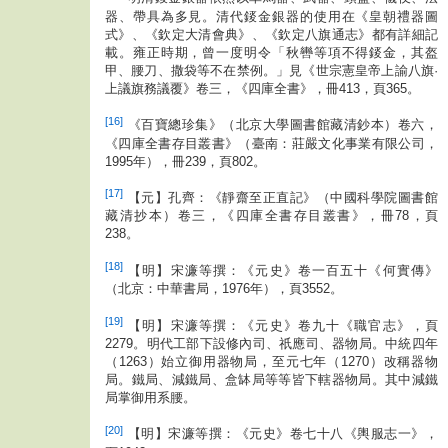
器、帶具為多見。清代錽金銀器的使用在《皇朝禮器圖
式》、《欽定大清會典》、《欽定八旗通志》都有詳細記
載。雍正時期，曾一度明令「秋轡等項不得錽金，其盔
甲、腰刀、撒袋等不在禁例。」見《世宗憲皇帝上諭八旗·
上議旗務議覆》卷三，《四庫全書》，冊413，頁365。
[16]
《百寶總珍集》（北京大學圖書館藏清鈔本）卷六，
《四庫全書存目叢書》（臺南：莊嚴文化事業有限公司，
1995年），冊239，頁802。
[17]
【元】孔齊：《靜齋至正直記》（中國科學院圖書館
藏清抄本）卷三，《四庫全書存目叢書》，冊78，頁
238。
[18]
【明】宋濂等撰：《元史》卷一百五十《何實傳》
（北京：中華書局，1976年），頁3552。
[19]
【明】宋濂等撰：《元史》卷九十《職官志》，頁
2279。明代工部下設修內司、祇應司、器物局。中統四年
（1263）始立御用器物局，至元七年（1270）改稱器物
局。鐵局、減鐵局、盒缽局等等皆下轄器物局。其中減鐵
局掌御用系腰。
[20]
【明】宋濂等撰：《元史》卷七十八《輿服志一》，