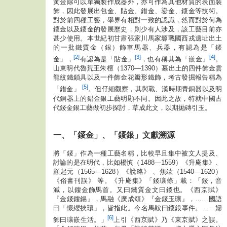
黃金除可以單獨製作成器外，亦可作為其他材質的表面裝
飾，因此發展出包金、貼金、錯金、鎏金、錽金等技術。
對於前四種工藝，學界有相對一致的認識，然而對於何為
錽金以及錽金的發展歷史，則少有人涉及，該工藝目前亦
甚少使用。本世紀初甘肅張家川馬家塬戰國西戎遺址出土
的一批鐵質金（銀）飾車馬器、兵器，有認為是「錽
[2]
[3]
[4]
金」，
有認為是「貼金」
，也有稱其為「嵌金」
。
山東明代魯荒王朱檀（1370—1390）墓出土的四件飾金雲
龍紋鐵鎖具以及一件飾金花瓣形鐵飾，考古發掘報告稱為
[5]
「錯金」
。但仔細觀察，其與戰、漢時期青銅器以及明
代銅器上的錯金銀工藝明顯不同。因此之故，特就中國古
代錽金銀工藝做初步探討，草成此文，以期抛磚引玉。
一、「錽金」、「錽銀」文獻溯源
將「錽」作為一種工藝名稱，比較早且集中被文人提及、
討論的是在明代，比如楊慎（1488—1559）《升庵集》、
顧起元（1565—1628）《說略》 、焦竑（1540—1620）
《俗書刊誤》 等。《升庵集》「錽瓖條」載：「錽，音
減，以鏤金飾馬首。又曰鐵質金文曰錽也。《西京賦》
『金錽鏤錫』，馬融《廣成頌》『金錽玉瓖』，……國語
曰「懷纓挾瓖」，皆指此。今名馬鞍曰錽銀事件。……婦
[6]
飾曰瓖嵌生活。」
上引《西京賦》乃《東京賦》之誤。