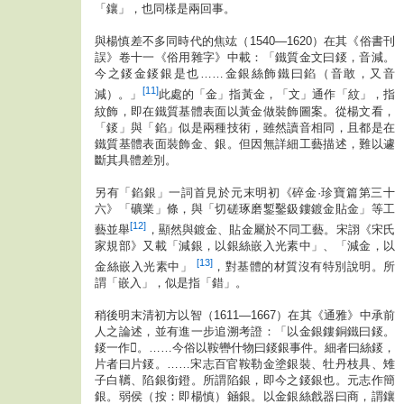
「鑲」，也同樣是兩回事。
與楊慎差不多同時代的焦竑（1540—1620）在其《俗書刊
誤》卷十一《俗用雜字》中載：「鐵質金文曰錽，音減。
今之錽金錽銀是也……金銀絲飾鐵曰錎（音敢，又音
[11]
減）。」
此處的「金」指黃金，「文」通作「紋」，指
紋飾，即在鐵質基體表面以黃金做裝飾圖案。從楊文看，
「錽」與「錎」似是兩種技術，雖然讀音相同，且都是在
鐵質基體表面裝飾金、銀。但因無詳細工藝描述，難以遽
斷其具體差別。
另有「錎銀」一詞首見於元末明初《碎金·珍寶篇第三十
六》「礦業」條，與「切磋琢磨鏨鑿鈒鏤鍍金貼金」等工
[12]
藝並舉
，顯然與鍍金、貼金屬於不同工藝。宋詡《宋氏
家規部》又載「減銀，以銀絲嵌入光素中」、「減金，以
[13]
金絲嵌入光素中」
，對基體的材質沒有特別說明。所
謂「嵌入」，似是指「錯」。
稍後明末清初方以智（1611—1667）在其《通雅》中承前
人之論述，並有進一步追溯考證：「以金銀鏤銅鐵曰錽。
錽一作𨥧。……今俗以鞍轡什物曰錽銀事件。細者曰絲錽，
片者曰片錽。……宋志百官鞍勒金塗銀裝、牡丹枝具、雉
子白韉、陷銀銜鐙。所謂陷銀，即今之錽銀也。元志作簡
銀。弱侯（按：即楊慎）䤴銀。以金銀絲戧器曰商，謂鑲