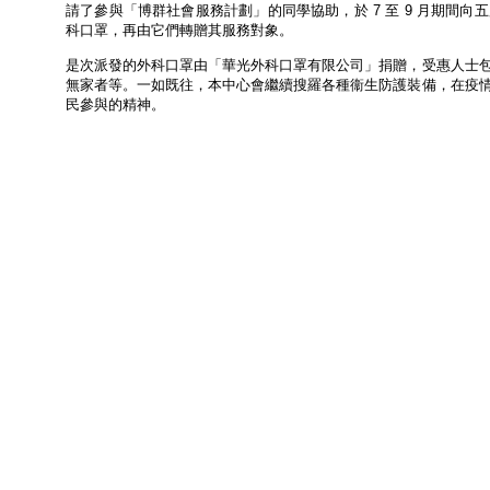
請了參與「博群社會服務計劃」的同學協助，於 7 至 9 月期間向五
科口罩，再由它們轉贈其服務對象。
是次派發的外科口罩由「華光外科口罩有限公司」捐贈，受惠人士
無家者等。一如既往，本中心會繼續搜羅各種衞生防護裝備，在疫
民參與的精神。