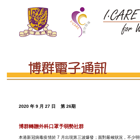
2020 年 9 月 27 日 第 26期
博群轉贈外科口罩予弱勢社群
本港新冠病毒疫情於 7 月出現第三波爆發；面對嚴峻狀況，不少