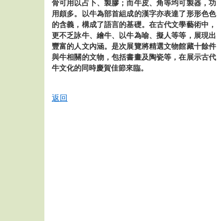
骨可用以占卜、製膠；而牛皮、角等均可製器，功
用頗多。以牛為部首組成的漢字亦表達了形形色色
的含義，構成了語言的基礎。在古代文學藝術中，
更不乏詠牛、繪牛、以牛為喻、擬人等等，展現出
豐富的人文內涵。是次展覽將精選文物館藏十餘件
與牛相關的文物，包括書畫及陶瓷等，在展示古代
牛文化的同時慶賀佳節來臨。
返回