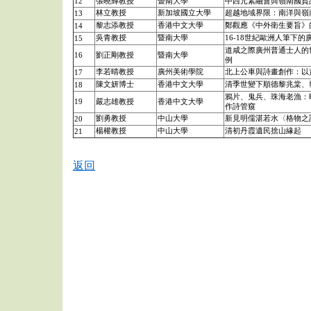
12
張曉輝教授
暨南大學
中西元素融會與嶺南國貨
林立教授
新加坡國立大學
超越地域界限：南洋與嶺
13
黎志添教授
香港中文大學
鄭觀應《中外衛生要旨》
14
吳青教授
暨南大學
16-18世紀歐洲人筆下的
15
道咸之際廣州普通士人的
16
劉正剛教授
暨南大學
例
李若晴教授
廣州美術學院
北上公車與詩畫創作：以
17
陳文妍博士
香港中文大學
清季世變下順德黎兆棠、
18
鴉片、鬼兵、珠海老漁：
19
嚴志雄教授
香港中文大學
作詩管窺
劉勇教授
中山大學
新見明儒湛若水〈格物之
20
楊權教授
中山大學
清初丹霞遺民捨山緣起
21
返回