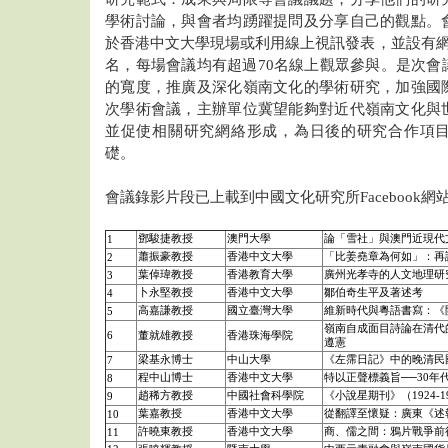
學術討論，與會者均踴躍提問及分享自己的觀點。
於香港中文大學現場或利用線上視訊發表，並設有網
名，每場會議均有超過70名線上觀眾參與。是次會
的寬度，推廣及深化嶺南文化的學術研究，加強國
次學術會議，主辦單位冀望能夠對近代嶺南文化與
並促使相關研究網絡形成，為日後的研究合作項
礎。
會議錄影片段已上載到中國文化研究所Facebook
鄧駿捷教授
澳門大學
論「雪社」與澳門近現代
1
蕭振豪教授
香港中文大學
「比姜堯章為何如」：再
2
葉倬瑋教授
香港教育大學
廣州光孝寺的人文地理研
3
卜永堅教授
香港中文大學
鄒伯奇生平及著述考
4
高嘉謙教授
國立臺灣大學
維新時代與粵語書寫：《
5
嶺南自成面目詩論在清代
6
董就雄教授
香港珠海學院
遵憲
梁基永博士
中山大學
《左霈日記》中的晚清民
7
程中山博士
香港中文大學
特以正聲標義旨──30年
8
趙稀方教授
中國社會科學院
《小說星期刊》（1924-
9
葉嘉教授
香港中文大學
從翻譯至懷疑：廣東《述報》
10
許曉東教授
香港中文大學
商、儒之間：鴉片戰爭前
11