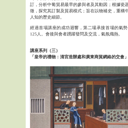
訂，分析中葡貿易最早的參與者及其動因；根據瓷
徵，探究其訂製及貿易模式；旨在以物補史，重構
人知的歷史細節。
經過首場講座的成功迴響，第二場承接首場的氣勢
125人。會後與會者踴躍發問及交流，氣氛熾熱。
講座系列（三）
「皇帝的禮物：清宮造辦處和廣東商貿網絡的交會