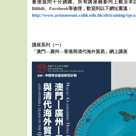
會後提問十分踴躍。所有講座錄影均上載至本計劃
Bilibili、Facebook等途徑，歡迎到以下網址重溫：
http://www.artmuseum.cuhk.edu.hk/zh/training/rpca
講座系列（一）
「澳門
—
廣州
—
香港與清代海外貿易」網上講座