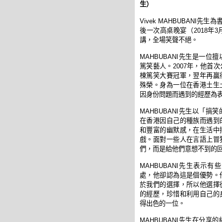
生
）
Vivek MAHBUBANI
先生
為
後一次
高桌晚宴（
2018
年
3
講
，
全場笑聲不絕
。
MAHBUBANI
先生
是一位擅
篤笑藝人。
2007
年
，
他首次
楝篤笑大賽冠軍，
翌年再贏
殊榮。身為一位在香港土生
因身份問題而遇到的經歷為
MAHBUBANI
先生
以
「
搞笑
在香
港
因自
己
的種族而遇到
和豐富的幽默感
，
在生活中
戲
。面對一些人在言語上
冒
們，
而是給他
們
意想不到的
MAHBUBANI
先生
表
示
有些
處
，
他卻認為這是個優勢。
於我
們
的選
擇，
所
以
他選
擇
的經歷
，
珍惜和利用自
己
的
得出色的一位。
MAHBUBANI
先生
在分享的