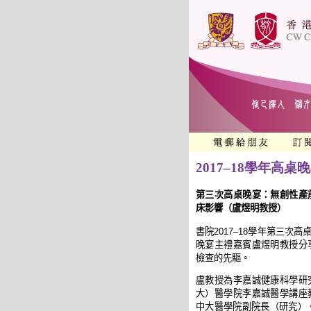
2017–18學年高桌
第三次高桌晚宴：無創性產
床影響（盧煜明教授）
書院
2017–18
學年第三次高
晚宴主禮嘉賓盧煜明教授分
檢查的先驅。
盧教授
為李嘉誠健康科學研
大
）醫學院李嘉誠醫學講座
中大
醫學院副院長（研究）