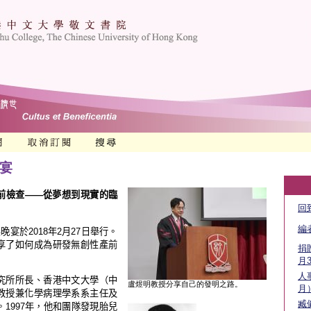
晚宴
前檢查
——
從夢想到現實的臨
回
編
桌晚宴於
2018
年
2
月
27
日舉行。
享了如何成為研發無創性產前
捐
月
人
究所所長、香
港中
文
大
學
（
中
盧煜明教授分享自己的發明之路。
月
教授兼化學病理學系
系主任及
臧
。
1997
年
，
他和團隊發
現胎兒