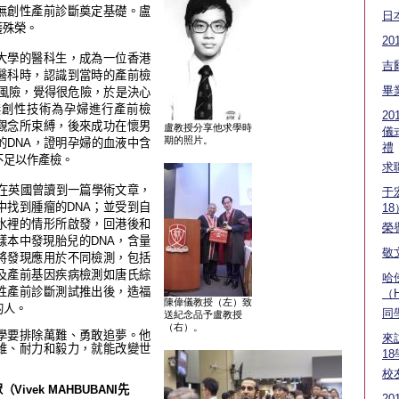
無創
性
產前診斷奠定基礎
。
盧
日
獲殊榮。
20
大學的醫科生
，
成為一位香
港
吉
醫科時
，
認識到當時的產前檢
畢
風險
，覺得很危險，
於是決心
無創
性技術為
孕
婦
進行
產前檢
2
觀念所束縛
，
後來成功在懷男
盧教授分享他求學時
儀
期的照片。
的
DNA
，
證明
孕婦的血液中含
禮
不足以作產檢。
求
在英國曾讀到一篇學
術
文章
，
于
中找到腫瘤的
DNA
；
並受到自
18
水裡的情形所啟發
，
回港後和
榮
樣本中發
現胎兒
的
DNA
，
含量
敬
將發
現
應用於不同檢測
，
包
括
及產前基因疾
病
檢測如唐氏綜
哈
性產前診斷測試推出後
，
造福
（H
陳偉儀教授（左）致
的人。
同
送紀念品予盧教授
（右）。
學要排除萬難、勇
敢
追夢。他
來
維、耐力和毅力
，
就能改變世
1
校
眾
（
Vivek MAHBUBANI
先
2