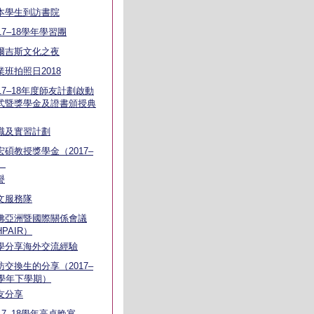
本學生到訪書院
17–18學年學習團
爾吉斯文化之夜
業班拍照日2018
017–18年度師友計劃啟動
式暨獎學金及證書頒授典
職及實習計劃
宏碩教授獎學金（2017–
）
譽
文服務隊
佛亞洲暨國際關係會議
PAIR）
學分享海外交流經驗
訪交換生的分享（2017–
8學年下學期）
友分享
017–18學年高桌晚宴