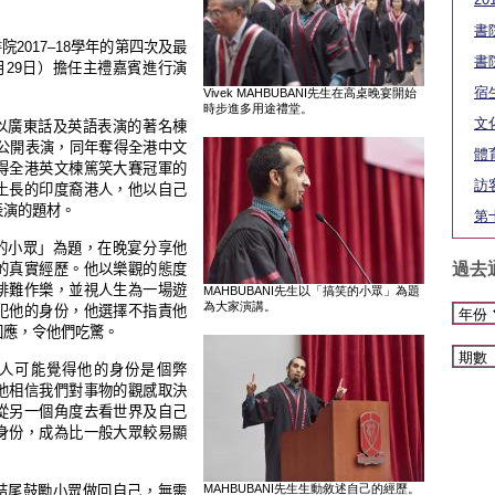
書
書院
2017–18
學年的
第
四
次
及最
書
月
29
日
）
擔任
主禮嘉賓
進行演
宿
Vivek MAHBUBANI先生在高桌晚宴開始
時步進多用途禮堂。
文
以廣東話及英語表
演
的著名棟
公開表
演，
同年奪得
全港中文
體
得全港英文楝篤笑大賽冠軍的
訪
土長的印度裔港人
，
他以自
己
表
演
的題
材
。
第
的小眾
」
為題
，
在晚宴分享他
過去
的真實經歷。他以樂觀的態度
排難作樂
，
並視人生為一場遊
MAHBUBANI先生以「搞笑的小眾」為題
為大家演講。
犯
他的身份
，
他選
擇
不指責他
回應
，
令他
們
吃驚。
人可
能
覺得他的身份是個弊
他相信我
們
對事物的觀感取決
從另一個角度去看世
界
及自
己
身份
，
成為比一般大眾較易顯
MAHBUBANI先生生動敘述自己的經歷。
結尾鼓
勵
小眾做回自
己，
無需