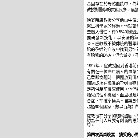
基因存在於母體血漿中，為
教授
對醫學的貢
獻
良多
，
屢
晚宴時
盧教授
分享他由牛津
醫生科學家
的經過。他就讀
查屬入侵性
，
有
0.5%
的流產
要研發新技
術，
以安全的
查。
盧教授
不被傳
統
的醫學
胎的
孕婦的血液中
找到男性
有胎兒的
DNA
，
但含量少
，
1997
年，盧教授回到香港
前
有關在一位癌
症
病人的血漿
己
煮即食麵時
，
把麵放到沸
團隊成
功
在燒沸的孕
婦
血漿
足
夠供產前檢查
使用。他
們
胎兒的性
別
檢驗、血型檢驗
合症
，準確率
極高。自無創
超過
90
個國家、數以百萬計
盧教授
在分享的結尾鼓
勵
同
認為任何人只要有創新的思
界
。
第
四
次高桌晚宴：
搞笑的小