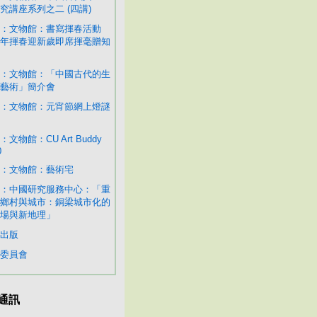
究講座系列之二 (四講)
：文物館：書寫揮春活動
年揮春迎新歲即席揮毫贈知
：文物館：「中國古代的生
藝術」簡介會
：文物館：元宵節網上燈謎
：文物館：CU Art Buddy
0
：文物館：藝術宅
：中國研究服務中心：「重
鄉村與城市：銅梁城市化的
場與新地理」
出版
委員會
通訊