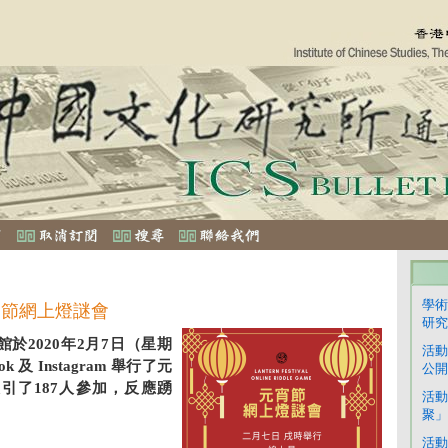
學術
宵節網上燈謎會
研究[
於2020年2月7日（星期
活動
k 及 Instagram 舉行了元
公開
引了187人參加，反應踴
活動
聚」
活動