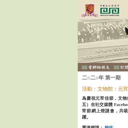
二○二○年 第一期
活動：文物館：元
為慶祝元宵佳節，文物館
五）在社交媒體 Faceboo
宵節網上燈謎會，共吸
躍。
重溫燈謎：
按此