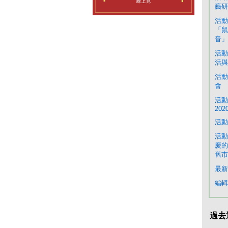
藝研
活動
「鼠
音」
活動
活與
活動
會
活動
202
活動
活動
慶的
舊市
最新
編輯
過去