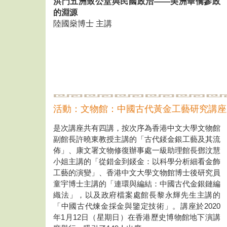
洪門五洲致公堂與民國政治——美洲華僑參政
的淵源
陸國燊博士 主講
活動：文物館：中國古代黃金工藝研究講座系
是次講座共有四講，按次序為香港中文大學文物館
副館長許曉東教授主講的「古代錽金銀工藝及其流
佈」、康文署文物修復辦事處一級助理館長鄧汶慧
小姐主講的「從錯金到錽金：以科學分析細看金飾
工藝的演變」、香港中文大學文物館博士後研究員
童宇博士主講的「連環與編結：中國古代金銀鏈編
織法」，以及政府檔案處館長黎永輝先生主講的
「中國古代煉金採金與鑒定技術」。講座於2020
年1月12日（星期日）在香港歷史博物館地下演講