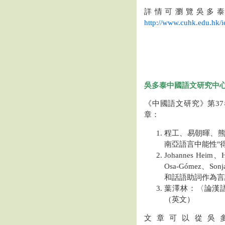
詳情可瀏覽吳多
http://www.cuhk.edu.hk/ic
吳多泰中國語文研究中心
《中國語文研究》第3
章：
程工、易朝暉、
南亞語言中能性"
Johannes Heim
Osa-Gómez、Sonj
和話語助詞作為言
葉澤林：〈論漢
（英文）
文章可以從吳