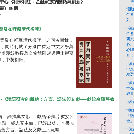
主講
中心《利來利往：金融家族的開拓與創新》
叢》86期
活動
金會
n
列
活動
樂常在軒藏清代楹聯》
金會
研究
─樂常在軒藏清代楹聯」之同名圖錄，
心、
外，同時刊載了分別由香港中文大學莫
心聯
學盧慧紋教授及文物館陳冠男博士撰寫
哥：
印，中英對照。
活動
中文
精選
活動
常在
教育
心《漢語研究的新貌：方言、語法與文獻──獻給余靄芹教
活動
活動
「語
言、語法與文獻──獻給余靄芹教授》
會」
思穎、錢志安主編，已經出版。本書收
活動
涵蓋方言、語法及文獻三大範疇。