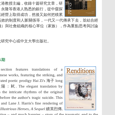
文港教授主編，收錄十篇研究文章，研
、永隆等香港人熟悉的銀行，從中窺探
業經營上取得成功，然後又如何把積累
高效的制度和人脈關係等，一代又一代傳承下去，並結合經
融）與社會組織的核心單位（家族），作為重點思考與討論
化研究中心或中文大學出版社。
6期
section features translations of a
ese works, featuring the striking, and
brated poetic prodigy Hai Zi's 海子 long
：弒. The elegant translation by
the intricate rhythms of the original
before the author's tragic suicide. This
and Lane J. Harris's fine rendering of
Illustrious Heroes
,
A Sequel
續英烈傳,
ative – and much happier – story of the traumatic end to the