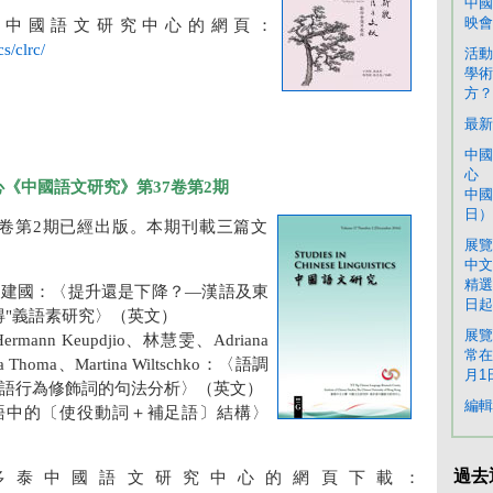
中國
映會
泰中國語文研究中心的網頁：
s/clrc/
活動
學術
方？
最新
中國
心 
《中國語文研究》第37卷第2期
中國
日）
7卷第2期已經出版。本期刊載三篇文
展覽
中文
精選
熊建國：〈提升還是下降？—漢語及東
日起
得"義語素研究〉（英文）
展覽
、Hermann Keupdjio、林慧雯、Adriana
常在
a Thoma、Martina Wiltschko：〈語調
月1
語行為修飾詞的句法分析〉（英文）
編輯
語中的〔使役動詞＋補足語〕結構〉
過去
多泰中國語文研究中心的網頁下載：