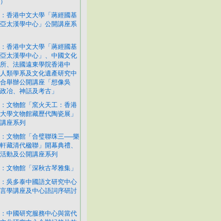
）
：香港中文大學「蔣經國基
亞太漢學中心」公開講座系
：香港中文大學「蔣經國基
亞太漢學中心」、中國文化
所、法國遠東學院香港中
人類學系及文化遺產研究中
合舉辦公開講座「想像吳
政冶、神話及考古」
：文物館「窯火天工：香港
大學文物館藏歷代陶瓷展」
講座系列
：文物館「合璧聯珠三──樂
軒藏清代楹聯」開幕典禮、
活動及公開講座系列
：文物館「深秋古琴雅集」
：吳多泰中國語文研究中心
言學講座及中心語詞序研討
：中國研究服務中心與當代