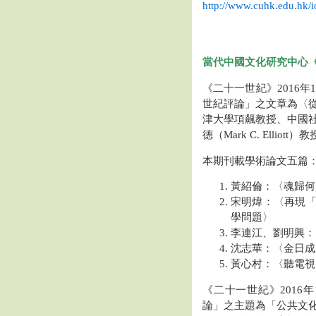
http://www.cuhk.edu.hk/ic
當代中國文化研究中心
《二十一世紀》2016年
世紀評論」之文章為〈
津大學項飆教授、中國
德（Mark C. Elliott）
本期刊載學術論文五篇
黃紹倫：〈魂歸何
宋明煒：〈再現
學問題〉
李連江、劉明興：
沈志華：〈金日成
黃心村：〈聽電視
《二十一世紀》2016
論」之主題為「公共文