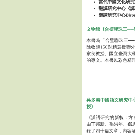
當代中國文化研究
翻譯研究中心《譯
翻譯研究中心
Biso
文物館《合璧聯珠三──
本書為「合璧聯珠三─
除收錄150對精選楹聯
家良教授、國立臺灣大
的專文。本書以彩色精
吳多泰中國語文研究中
授》
《漢語研究的新貌：方
由丁邦新、張洪年、鄧
錄了四十篇文章，內容