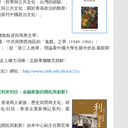
授〈哲學與公共文化：台灣的經驗〉、
主與公共文化：關於香港政治的觀察〉
的當代中國政治文化〉。
：
離散敍述與馬華文學〉
：中共與陝西地區的「鬼戲」之爭（1949–1966）〉
昊：〈從「第三人效果」理論看中國大學生眼中的反腐新聞
走上權力頂峰：志願軍撤離北朝鮮〉
世紀》網站：
http://www.cuhk.edu.hk/ics/21c/
《利來利往：金融家族的開拓與創新》
「香港商人家族：歷史與營商文化」研
文化∕社區：香港企業家傳記系列」叢
的開拓與創新》由本中心副主任鄭宏泰