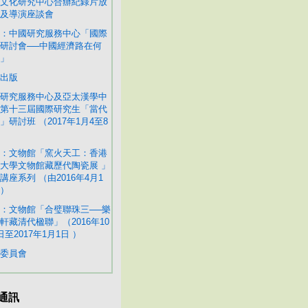
文化研究中心合辦紀錄片放
及導演座談會
：中國研究服務中心「國際
研討會──中國經濟路在何
」
出版
研究服務中心及亞太漢學中
第十三屆國際研究生「當代
」研討班 （2017年1月4至8
：文物館「窯火天工：香港
大學文物館藏歷代陶瓷展 」
講座系列 （由2016年4月1
）
：文物館「合璧聯珠三──樂
軒藏清代楹聯」（2016年10
日至2017年1月1日 ）
委員會
通訊