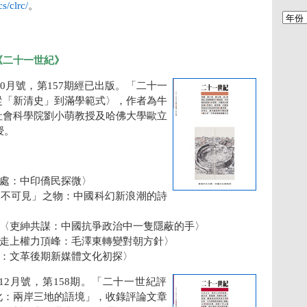
s/clrc/
。
《二十一世紀》
10月號，第157期經已出版。「二十一
從「新清史」到滿學範式〉，作者為牛
社會科學院劉小萌教授及哈佛大學歐立
教授。
：
處：中印僑民探微〉
「不可見」之物：中國科幻新浪潮的詩
〈吏紳共謀：中國抗爭政治中一隻隱蔽的手〉
走上權力頂峰：毛澤東轉變對朝方針〉
：文革後期新媒體文化初探〉
年12月號，第158期。「二十一世紀評
化：兩岸三地的語境」，收錄評論文章