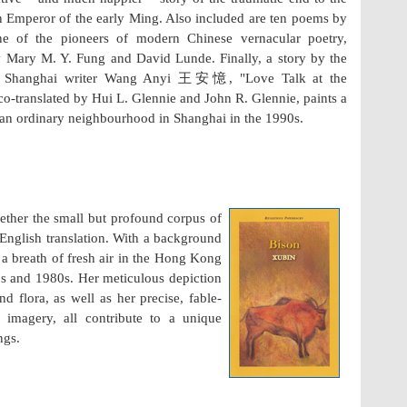
en Emperor of the early Ming. Also included are ten poems by
 the pioneers of modern Chinese vernacular poetry,
y Mary M. Y. Fung and David Lunde. Finally, a story by the
ry Shanghai writer Wang Anyi 王安憶, "Love Talk at the
translated by Hui L. Glennie and John R. Glennie, paints a
n an ordinary neighbourhood in Shanghai in the 1990s.
gether the small but profound corpus of
 English translation. With a background
a breath of fresh air in the Hong Kong
0s and 1980s. Her meticulous depiction
nd flora, as well as her precise, fable-
 imagery, all contribute to a unique
ngs.