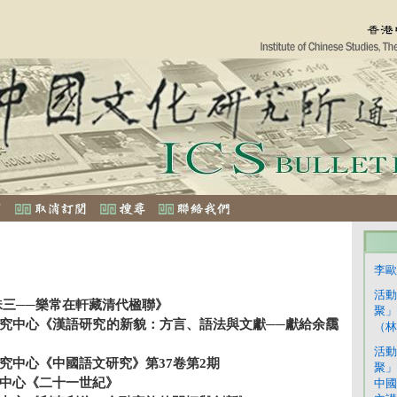
李歐
活動
珠三──樂常在軒藏清代楹聯》
聚」
究中心《漢語研究的新貌：方言、語法與文獻──獻給余靄
（林
活動
究中心《中國語文研究》第37卷第2期
聚」
中心《二十一世紀》
中國