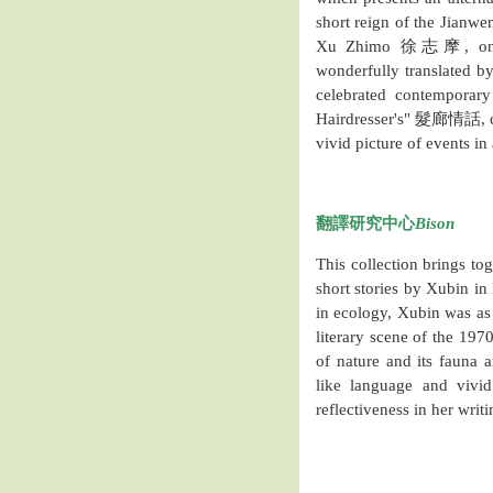
short reign of the Jianw
Xu Zhimo 徐志摩, one of
wonderfully translated b
celebrated contempora
Hairdresser's" 髮廊情話, co-
vivid picture of events i
翻譯研究中心
Bison
This collection brings to
short stories by Xubin in
in ecology, Xubin was as 
literary scene of the 197
of nature and its fauna a
like language and vivid
reflectiveness in her writi