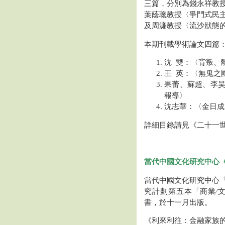
三篇，分別為錢永祥教
葉蔭聰教授〈爭鬥式民
及周濂教授〈流沙狀態
本期刊載學術論文四篇
沈 雙：〈背叛、
王 英：〈無鬼之國
果蕾、蘇超、李
報導〉
沈志華：〈金日成
詳細目錄請見《二十一
當代中國文化研究中心
當代中國文化研究中心
究計劃第五本「商業∕
書，於十一月出版。
《利來利往：金融家族