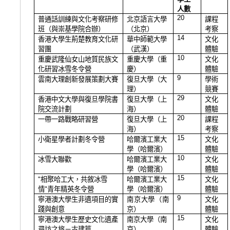
人數
20
普通話訓練與文化考察研修
北京語言大學
課程
班（與崇基學院合辦）
（北京）
考察
14
香港大學生荊楚教育文化研
華中師範大學
文化
習團
（武漢）
體驗
10
重慶武隆仙女山地質民族文
重慶大學（重
文化
化研習冰雪冬令營
慶）
體驗
9
雲南大理創新發展策劃大賽
復旦大學（大
學術
理）
競賽
29
香港中文大學與復旦學院書
復旦大學（上
文化
院交流計劃
海）
體驗
20
一帶一路戰略研習營
復旦大學（上
課程
海）
考察
15
小衛星學者計劃冬令營
哈爾濱工業大
文化
學（哈爾濱）
體驗
10
冰雪大聯歡
哈爾濱工業大
文化
學（哈爾濱）
體驗
15
"
相聚哈工大，共敘冰雪
哈爾濱工業大
文化
情
"
青年精英冬令營
學（哈爾濱）
體驗
9
寧港澳大學生非遺項目的實
南京大學（南
文化
踐與創意
京）
體驗
15
寧港澳大學生歷史文化遺產
南京大學（南
文化
尋訪之旅－古建篇
京）
體驗