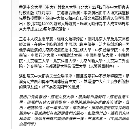
香港中文大學（中大）與北京大學（北大）
12
月
2
日在中大邵逸
行校園版《牡丹亭》
—
京港聯合匯演。本次演出由中大博文講座
先勇教授策劃，並由中大校友和來自
15
所北京高校超過
30
位學生
出，
吸引超過
1400
名觀眾入場觀賞。匯演同時作為中大成立
55
周
京大學成立
120
周年慶祝活動。
三名中大校友袁學慧、張靜文及鄒焯茵，聯同北京大學及北京高
輕演員，在約三小時的演出中展現出崑曲優美、活力及創新的一
他參與匯演的北京院校還包括中央民族大學、中央音樂學院、中
學院、中國石油大學、中國政法大學、中國科學院大學、中國
院、北京理工大學、北京科技大學、北京師範大學、北京第二外
院、外交學院、首都師範大學及清華大學（以繁體筆劃序）。
演出當天中大邵逸夫堂全場滿座，而且觀眾群中不乏年輕觀眾，
演有助推廣和傳承中國傳統崑曲文化，並增進中大和北京多所院
的深厚友誼。以下為表演同學的感想：
感謝白先勇
教授
，感謝北京大學，感謝蘇州崑劇院，感謝香港
學，讓我們有這次寶貴
機會，參與
跨越海峽的崑曲交流活動。
出，倍感珍惜，這一年多以來，每次演出、排練的畫面都深深的
腦海中。要感謝所有老師對我們的關心、鼓勵與付出，讓我們充
和勇氣。這個冬天真的變得像春天一樣，充滿希望。（中國戲曲
奕晨同學）