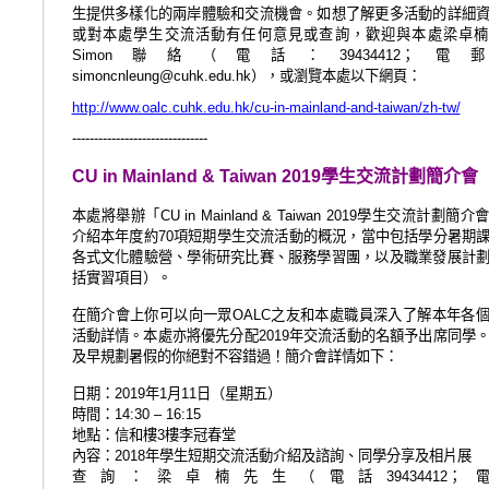
生提供多樣化的兩岸體驗和交流機會。
如想了解更多活動的
詳細
或
對本處學生交流活動有任何意見或查詢，歡迎與本處梁卓楠
Simon
聯絡
（電話：
39434412
；電
simoncnleung@cuhk.edu.hk
），或瀏覽本處以下網頁：
http://www.oalc.cuhk.edu.hk/cu-in-mainland-and-taiwan/zh-tw/
-------------------------------
CU in Mainland & Taiwan 2019
學生交流計劃簡介會
本處將舉辦「
CU in Mainland & Taiwan 2019
學生交流計劃簡介
介紹本年度約
70
項短期學生交流活動的概況，當中包括學分暑期
各式文化體驗營、學術研究比賽、服務學習團，以及職業發展計
括實習項目）。
在簡介會上你可以向一眾
OALC
之友和本處職員深入了解本年各
活動詳情。本處亦將優先分配
2019
年交流活動的名額予出席同學
及
早規劃暑假的你絕對不容錯過！簡介會詳情如下：
日期：
2019
年
1
月
11
日（星期五）
時間：
14:30 – 16:15
地點：信和樓
3
樓李冠春堂
內容：
2018
年學生短期交流活動介紹及諮詢、同學分享及相片展
查詢：
梁卓楠先生（電話
39434412
；