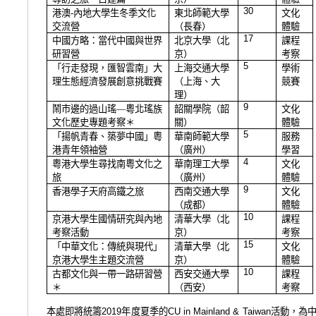
30
港澳-內地大學生冬季文化
東北師範大學
文化
交流營
（長春）
體驗
17
中國方略：當代中國與世界
北京大學（北
課程
研習營
京）
考察
5
「行走發現，匯智雲南」大
上海交通大學
學術
理生態經濟發展創意挑戰賽
（上海、大
競賽
理）
9
鬧市邊的過山瑤—粵北瑤族
韶關學院（韶
文化
文化歷史專題考察＊
關）
體驗
5
「揚帆青春、築夢中國」粵
華南師範大學
服務
港青年領袖營
（廣州）
學習
4
粵港大學生尋找南粵文化之
華南理工大學
文化
旅
（廣州）
體驗
9
香港學子天府高鐵之旅
西南交通大學
文化
（成都）
體驗
10
京港大學生國情研究與內地
清華大學（北
課程
考察活動
京）
考察
15
「中華文化：傳統與現代」
清華大學（北
文化
京港大學生主題交流營
京）
體驗
10
古都文化與一帶一路研習營
西安交通大學
課程
＊
（
西安）
考察
本處即將統籌
2019
年度夏季的
CU in Mainland & Taiwan
活動，為