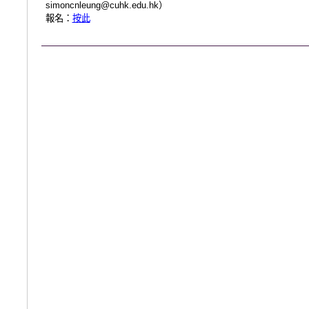
simoncnleung@cuhk.edu.hk
）
報名：
按此