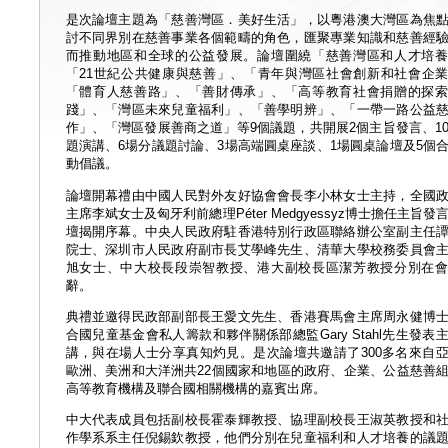
是次論壇主題為「慈善灣區．美好生活」，以粵港澳大灣區為焦
討不同界別在慈善事業各個範疇的角色，匯聚專業知識和慈善經
而推動地區和全球的公益發展。論壇圍繞「慈善灣區和人才培
「21世紀公共健康與慈善」、「青年與灣區社會創新和社會企
「體育人慈善路」、「善財傳承」、「高等教育社會捐贈的探
踐」、「灣區未來兒童福利」、「善學明辨」、「一帶一路公益
作」、「灣區發展善商之道」等9個議題，共開展2個主旨發言、1
題演講、6場分議題討論、3場高端圓桌座談、1場圓桌論壇及5個
動倡議。
論壇開幕禮由中國人民對外友好協會會長李小林女士主持，全國
主席李斌女士及匈牙利前總理Péter Medgyessyz博士擔任主旨發
壇揭開序幕。中央人民政府駐香港特別行政區聯絡辦公室副主任
院士、深圳市人民政府副市長艾學峰先生、清華大學校務委員會
旭女士、中大校長段崇智教授、港大副校長區潔芳教授分別在
辭。
典禮並邀得民政部副部長王愛文先生、香港賽馬會主席周永健博
合國兒童基金會私人籌款和夥伴關係部總監Gary Stahl先生發表
講，與在場人士分享真知灼見。是次論壇共邀請了300多名來自
歐洲、美洲和大洋洲共22個國家和地區的政府、企業、公益慈善
高等教育機構及聯合國相關機構的嘉賓出席。
中大代表成員包括副校長霍泰輝教授、協理副校長王淑英教授和
作學系系主任倪錫欽教授，他們分別在兒童福利和人才培養的議