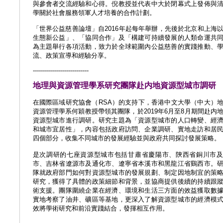
與參會者交流經驗和心得。倪教授並代表中大於閉幕式上發佈與
學關於社會服務領軍人才培養的合作計劃。
「世界公益慈善論壇」自2016年起每年舉辦，先後於北京和上海
生態新公益」、「協同合作」及「構建可持續發展的人類命運共
為主題舉行各項活動，致力於全球範圍內公益慈善的實踐推動、
流、政策宣導和經驗分享。
----------------------------
地理與資源管理學系研究團隊赴内地資源型城市調研
在國際區域研究協會（RSA）的支持下，香港中文大學（中大）
資源管理學系何穎教授帶領其團隊，於2019年6月至8月期間赴内
資源型城市進行調研。研究主題為「資源型城市的人口轉變、經
和城市宜居性」，內容包括政府訪問、企業調研、實地走訪和居
四個部分，收集不同城市的發展經驗並與政府共同探討發展策略。
是次調研的七座資源型城市包括甘肅省慶陽市、陝西省銅川市
市、吉林省遼源市及通化市、遼寧省本溪市和黑龍江省鷄西市。
隊就政府部門如何對資源型城市的發展規劃、制定因地制宜的策
研究，獲得了具體的政策細節和背景，並協商提供後續的持續跟
術支援。團隊圍繞企業在經濟、環境和生活三方面的效益獲取數
實地考察了油井、礦區等基地，更深入了解資源型城市的經濟模
效將學術研究和前沿實踐結合，發揮相互作用。