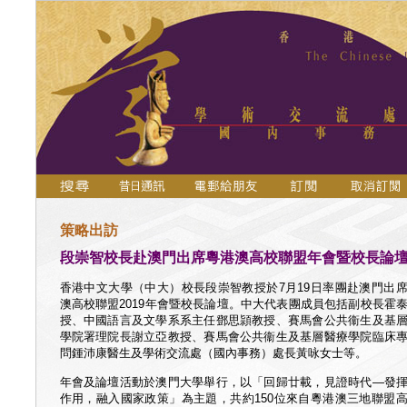
策略出訪
段崇智校長赴澳門出席粵港澳高校聯盟年會暨校長論
香港中文大學（中大）校長段崇智教授於7月19日率團赴澳門出
澳高校聯盟2019年會暨校長論壇。中大代表團成員包括副校長霍
授、中國語言及文學系系主任鄧思頴教授、賽馬會公共衞生及基
學院署理院長謝立亞教授、賽馬會公共衞生及基層醫療學院臨床
問鍾沛康醫生及學術交流處（國內事務）處長黃咏女士等。
年會及論壇活動於澳門大學舉行，以「回歸廿載，見證時代—發
作用，融入國家政策」為主題，共約150位來自粵港澳三地聯盟