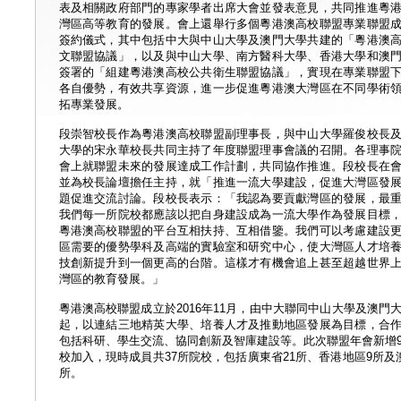
表及相關政府部門的專家學者出席大會並發表意見，共同推進粵
灣區高等教育的發展。會上還舉行多個粵港澳高校聯盟專業聯盟
簽約儀式，其中包括中大與中山大學及澳門大學共建的「粵港澳
文聯盟協議」，以及與中山大學、南方醫科大學、香港大學和澳
簽署的「組建粵港澳高校公共衛生聯盟協議」，實現在專業聯盟
各自優勢，有效共享資源，進一步促進粵港澳大灣區在不同學術
拓專業發展。
段崇智校長作為粵港澳高校聯盟副理事長，與中山大學羅俊校長
大學的宋永華校長共同主持了年度聯盟理事會議的召開。各理事
會上就聯盟未來的發展達成工作計劃，共同協作推進。段校長在
並為校長論壇擔任主持，就「推進一流大學建設，促進大灣區發
題促進交流討論。段校長表示：「我認為要貢獻灣區的發展，最
我們每一所院校都應該以把自身建設成為一流大學作為發展目標
粵港澳高校聯盟的平台互相扶持、互相借鑒。我們可以考慮建設
區需要的優勢學科及高端的實驗室和研究中心，使大灣區人才培
技創新提升到一個更高的台階。這樣才有機會追上甚至超越世界
灣區的教育發展。」
粵港澳高校聯盟成立於2016年11月，由中大聯同中山大學及澳門
起，以連結三地精英大學、培養人才及推動地區發展為目標，合
包括科研、學生交流、協同創新及智庫建設等。此次聯盟年會新增
校加入，現時成員共37所院校，包括廣東省21所、香港地區9所及
所。