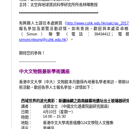
主持：
太空與地球資訊科學研究所所長林暉教授
*******************************************************
有興趣人士請往本處網頁（
http://www.cuhk.edu.hk/oalc/as_2017
報名參加及瀏覽活動詳情。如
有查詢，歡迎與本處梁卓楠
（
）聯繫（電話：
；電
Simon
39434412
）。
simoncnleung@cuhk.edu.hk
期待您的參與！
--------------------------------
中大文物館最新學術講座
香港中文大學（中大）文物館本月邀得內地著名學者來訪，舉辦
術活動。歡迎各界人士報名參加。詳情如下：
西域世界的波光異彩：新疆絲綢之路南線墓地遺址出土玻璃器研
講者：
成倩女士
（中國文化遺產院副研究館員）
日期：
月
日（星期一）
4
10
14:00 – 15:30
時間：
地點：
香港中文大學馮景禧樓
文學院人文雅集
G24
語言：
普通話