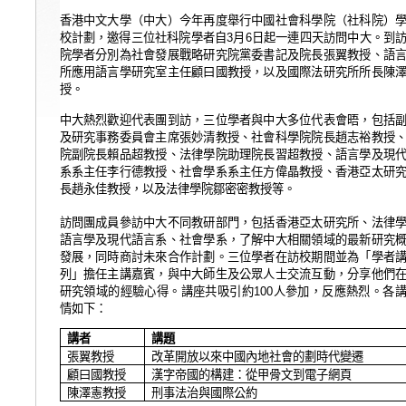
香港中文大學（中大）今年再度舉行中國社會科學院（社科院）
校計劃，邀得三位社科院學者自
月
日起一連四天訪問中大。到
3
6
院學者分別為
社會發展戰略研究院黨委書記及院長張翼教授、語
所應用語言學研究室主任顧曰國教授，以及國際法研究所所長陳
授。
中大熱烈歡迎代表團到訪，三位學者與中大多位代表會晤，包括
及研究事務委員會主席張妙清教授、社會科學院院長趙志裕教授
院副院長賴品超教授、法律學院助理院長習超教授、語言學及現
系系主任李行德教授、社會學系系主任方偉晶教授、香港亞太研
長趙永佳教授，以及法律學院鄒密密教授等。
訪問團成員參訪中大不同
教研
部門，包括
香港亞太研究所、法律
語言學及現代語言系、社會學系，了
解中大相關領域的最新研究
發展，同時商討未來合作計劃。三位學者在訪校期間並為「學者
列」擔任主講嘉賓，與中大師生及公眾人士交流互動，分享他們
研究領域的經驗心得。講座共吸引約
人參加，反應熱烈。各
100
情如下：
講者
講題
張翼教授
改革開放以來中國內地社會的劃時代變遷
顧曰國教授
漢字帝國的構建：從甲骨文到電子網頁
陳澤憲教授
刑事法治與國際公約