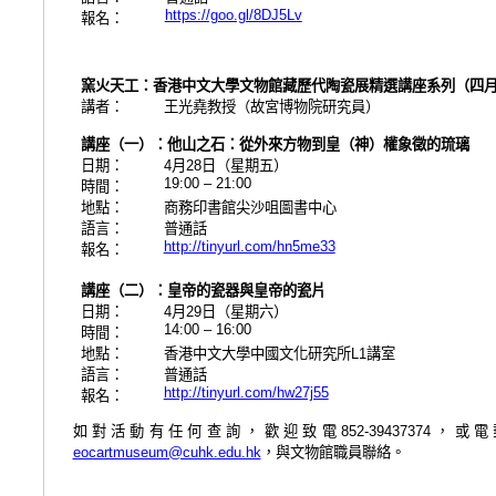
https://goo.gl/8DJ5Lv
報名：
窯火天工：香港中文大學文物館藏歷代陶瓷展精選講座系列（四
講者：
王光堯教授（故宮博物院研究員）
講座（一）：他山之石：從外來方物到皇（神）權象徵的琉璃
日期：
月
日（星期五）
4
28
19:00 – 21:00
時間：
地點：
商務印書館尖沙咀圖書中心
語言：
普通話
http://tinyurl.com/hn5me33
報名：
講座
（二）：皇帝的瓷器與皇帝的瓷片
日期：
月
日（星期六）
4
29
14:00 – 16:00
時間：
地點：
香港中文大學中國文化研究所
講室
L1
語言：
普通話
http://tinyurl.com/hw27j55
報名：
如對活動有任何查詢，歡迎致電
，或電
852-
39437374
，與文物館職員聯絡。
eocartmuseum@cuhk.edu.hk