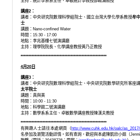
主持：統計學系系主任、卓敏統計學教授邵啟滿教授
講座
：
2
講者：中央研究院數理科學組院士、國立台灣大學化學系教授
牟
士
講題：
Nano-confined Water
時間：
15:30 - 17:00
地點：
李兆基樓七號演講廳
主持：理學院院長、化學講座教授黃乃正教授
*******************************************************
月
日
4
20
講座
：
3
講者：中央研究院數理科學組院士、中央研究院數學研究所客座
太平院士
講題：真與美
時間：
10:00 - 11:30
地點：科學館二號演講廳
主持：數學系系主任、卓敏數學講座教授陳漢夫教授
*******************************************************
有興趣人士請往本處網頁（
http://www.cuhk.edu.hk/oalc/as_2017
名參加及瀏覽活動詳情。如
有查詢，歡迎與本處陳凱欣小姐（
Jenni
聯繫（電話：
；電郵：
）。