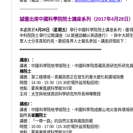
39438728
jenniferchan@cuhk.edu.hk
--------------------------------
誠邀出席中國科學院院士講座系列（
年
月
日
2017
4
28
本處將於
月
日（星期五）
舉行中國科學院院士講座系列，邀
4
28
中科院院士舉行公開講座（以普通話輔以英語進行），與中大師
眾人士分享真知灼見。歡迎各界人士報名參加。講座詳情如下：
*******************************************************
講座
：
1
講者：
中國科學院地學部院士、中國科學院青藏高原研究所
研究
棟院士
講題：
第三極環境－青藏高原正在發生的重大變化和廣域效應
時間：
（
於場外設茶點招待）
14:30 - 15:30
15:30
地點：
霍英東遙感科學館
室
303
主持：
太空與地球資訊科學研究所所長林暉教授
講座
：
2
講者：
中國科學院地學部院士、中國科學院成都山地災害與環境
副所長
崔鵬院士
講題：「一帶一路」的自然災害與風險防範
時間：
（
於場外設茶點招待）
16:00 - 17:00
15:30
地點：
霍英東遙感科學館
室
303