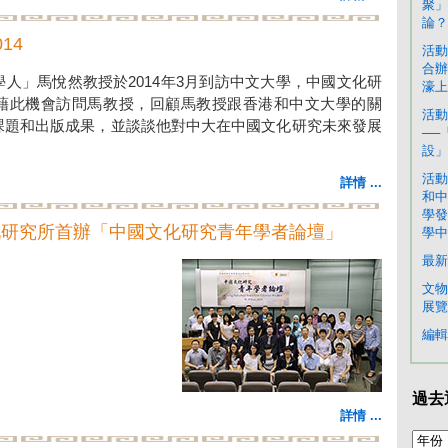
聚」
論？
14
活動
合辦
人」馬悅然教授於2014年3月到訪中文大學，中國文化研
濠上
藉此機會訪問馬教授，回顧馬教授跟香港和中文大學的關
活動
課題和出版成果，並談談他對中大在中國文化研究未來發展
──
設」
活動
詳情 ...
和中
學發
化研究所首辦「中國文化研究青年學者論壇」
學中
最新
文物
展覽
編輯
過去
詳情 ...