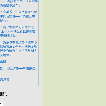
──「粵語和中文：有甚麼爭
為甚麼爭論？」
：音樂系、中國文化研究所
午間音樂會──「樂在其中．
絲竹」
：當代中國文化研究中心
「近代人物傳記及數據庫建
學術研討會
：吳多泰中國語文研究中心
國語言及文學系中國語文教
展中心聯合主辦「四年制大
文論壇」
出版
館「北山汲古──中國書法」
委員會
通訊