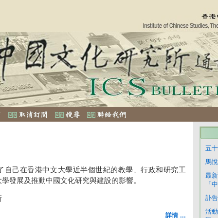
五十
馬悅
了自己在香港中文大學近半個世紀的教學、行政和研究工
最新
大學發展及推動中國文化研究與建設的影響。
「中
訃告
所
活動
詳情 ...