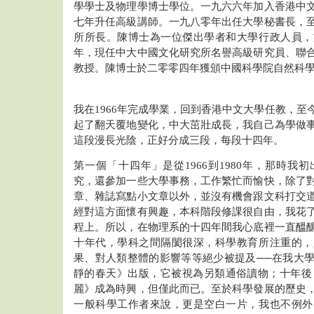
學學士及物理學博士學位。一九六六年加入香港中
七年升任高級講師。一九八零年出任大學秘書長，
所所長。陳博士為一位傑出學者和大學行政人員，
年，現任中大中國文化研究所名譽高級研究員、聯
教授。陳博士於二零零四年獲頒中國科學院自然科
我在1966年完成學業，回到香港中文大學任教，至
起了翻天覆地變化，中大茁壯成長，我自己為學做
這段漫長光陰，正好分成三段，每段十四年。
第一個「十四年」是從1966到1980年，那時我
究，還參加一些大學事務，工作繁忙而愉快，除了
章、雜誌寫點小文章以外，並沒有機會跟文科打交
經對這方面懷有興趣，本科階段修課很自由，我花
程上。所以，在物理系的十四年間我心底裡一直醞
十年代，學科之間隔閡很深，科學教育所注重的，
果、對人類整體的影響等等絕少被提及──在我大學畢業那年
靜的春天》出版，它被視為另類通俗讀物；十年後，E. F
麗》成為時興，但僅此而已。至於科學發展的歷史
一般科學工作者來說，更是空白一片，我也不例外