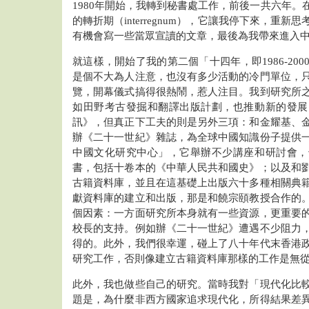
1980年開始，我轉到秘書處工作，前後一共六年。
的轉折期（interregnum），它讓我停下來，重
有機會寫一些當眾宣讀的文章，最後為我帶來進入
就這樣，開始了我的第二個「十四年，即1986-20
是個不大為人注意，也沒有多少活動的冷門單位，
覽，開幕儀式搞得很熱鬧，惹人注目。我到研究所
如田野考古發掘和翻譯出版計劃，也推動新的發展
訊》，但真正下工夫的則是另外三項：和金耀基、
辦《二十一世紀》雜誌，為全球中國知識份子提供
中國文化研究中心」，它舉辦不少講座和研討會，
書，包括十卷本的《中華人民共和國史》；以及和
古籍資料庫，並且在這基礎上出版六十多種相關典
獻資料庫的建立和出版，那是和饒宗頤教授合作的
個因素：一方面研究所本身就有一些資源，更重要
校長的支持。例如辦《二十一世紀》遭遇不少阻力
得的。此外，我們很幸運，碰上了八十年代末香港
研究工作，否則像建立古籍資料庫那樣的工作是無
此外，我也做些自己的研究。當時我對「現代化比
題是，為什麼非西方國家追求現代化，所得結果差