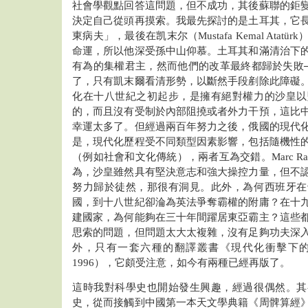
社會學觀點回答這問題，但不成功，其後蘇聯的鉅
決定自己從頭再摸索。我最先探討的是土耳其，它
東病夫」，最後在凯末尔（Mustafa Kemal Ata
命運，所以他深受孫中山仰慕。土耳其和滿清治下
有為的集權君主，然而他們的改革最終都歸於失敗
了，只有凱末爾看清形勢，以斷然手段剷除此障礙
化在十八世紀之初起步，是擁有絕對權力的沙皇以
的，而且沒有受制於內部阻撓或者外力干預，這比
幸運太多了。但經過兩百年努力之後，俄國的現代
是，現代化歷程受不同類型因素影響，包括隨機性
（例如社會和文化傳統），兩者互為交錯。Marc R
為，沙皇雖然具有堅決意志和強大操控力量，但不
努力歸於徒然，那很有洞見。此外，為何西班牙在
國，到十八世紀卻淪為英法爭奪霸權的附庸？在十
建國家，為何能夠在三十年間躍居東亞霸主？這些
思索的問題，但問題太大太複雜，沒有足夠功夫深
外，只有一套六種的翻譯叢書《現代化衝擊下
1996），它頗受注意，如今有兩種已經再版了。
這時我對科學史也開始發生興趣，經過很偶然。其
史，從而接觸到中國第一本天文學典籍《周髀算經