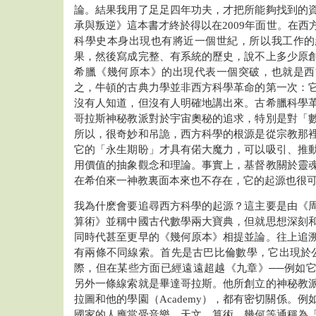
論。結果我用了足足四年功夫，才把所能夠找到的
承與叛逆》這本書才終於得以在2009年面世。在西
科學史本身出現也有將近一個世紀，所以我工作的
果，然後寫成完整、有系統的歷史，說不上多少原
希臘《幾何原本》的出現代表一個突破，也就是西
之，牛頓的古典力學並非西方科學革命的第一次：
沒有人知道，但沒有人明確地講出來。古希臘科學
哥拉斯神秘教派對於宇宙奧秘的追求，特別是對「
所以，很奇妙和吊詭，西方科學的根源是從宗教那
它的「永生期盼」才具有偌大魔力，可以吸引、推
用價值的抽象觀念和理論。事實上，基督教關於靈
在希伯來一神教裏面本來也不存在，它的起源也很
我為什麽會要追尋西方科學的起源？這主要是由《
算術》並稱中國古代數學兩大寶典，但就思想深刻
同時代甚至更早的《幾何原本》相提並論。往上追
有兩條不同線索。首先是古巴比倫數學，它出現於公元前
際，但在某些方面已經遠遠超越《九章》──例如
另外一條線索就是畢達哥拉斯。他所創立的神秘教
拉圖和他的學園（Academy），都有密切關係。
國家的人應當受音樂、天文、算術、幾何等通稱為