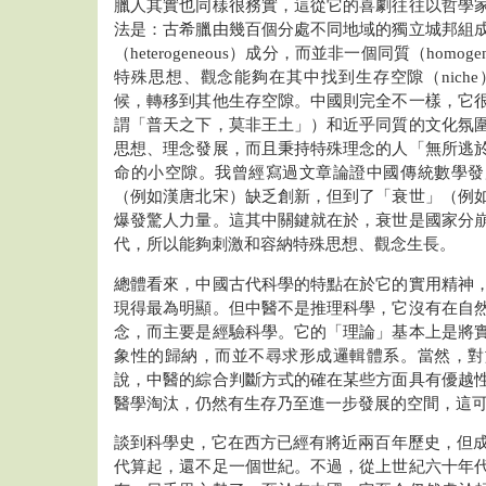
臘人其實也同樣很務實，這從它的喜劇往往以哲學
法是：古希臘由幾百個分處不同地域的獨立城邦組
（heterogeneous）成分，而並非一個同質（homo
特殊思想、觀念能夠在其中找到生存空隙（nich
候，轉移到其他生存空隙。中國則完全不一樣，它
謂「普天之下，莫非王土」）和近乎同質的文化氛
思想、理念發展，而且秉持特殊理念的人「無所逃
命的小空隙。我曾經寫過文章論證中國傳統數學發
（例如漢唐北宋）缺乏創新，但到了「衰世」（例
爆發驚人力量。這其中關鍵就在於，衰世是國家分
代，所以能夠刺激和容納特殊思想、觀念生長。
總體看來，中國古代科學的特點在於它的實用精神
現得最為明顯。但中醫不是推理科學，它沒有在自
念，而主要是經驗科學。它的「理論」基本上是將
象性的歸納，而並不尋求形成邏輯體系。當然，對
說，中醫的綜合判斷方式的確在某些方面具有優越
醫學淘汰，仍然有生存乃至進一步發展的空間，這
談到科學史，它在西方已經有將近兩百年歷史，但成為
代算起，還不足一個世紀。不過，從上世紀六十年