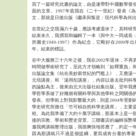
寫了一篇研究此書的論文，由是連帶對中國數學發
面的文章。1997年底我在《二十一世紀》發表《
文，那就是日後出版《繼承與叛逆：現代科學為何
在世紀之交我滿六十歲，應該考慮退休了。其時研
結束未久，我撰寫和編輯了一本《與中大一同成長
所圖史1949-1997》作為紀念，它剛好在200
年」結束的標誌。
在中大服務三十六年之後，我在2002年退休，不再
時間做學術研究了，至此方才領略到「如釋重負」
出版論文集《站在美妙新世紀的門檻上》，又應湯
元培講座」和「湯用彤講座」，內容以過去批判科
的論點為主，後來由北大出版社結集出版。翌年我
學哲學系做了好幾個有關科學與其他學科之間關係
發表。但學術上對我影響最大的，則是2004年受劉
學史研究所擔任「竺可楨自然科學史講席」，主要
程。為此我準備了大約十萬字講稿，那基本上是一
後的宗教、學術和歷史背景。三聯書店的編輯張艷
邀我將講稿整理出版，我很爽快地答應了，約定一
因為那講稿只不過是個提綱，要寫成有分量的專著