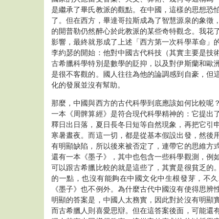
是繼承了畢氏教派的觀點。在中國，這樣的思想恐
了。但在西方，畢達哥拉斯成為了智慧源泉的象徵
的開普勒仍然醉心於此教派的某些奇特觀念。我花
影響，最終就形成了上述「西方第一次科學革命」
李約瑟的開始：他對中國古代科技（其實主要是技
古希臘科學特別是數學的貶抑，以及對伊斯蘭和歐
是很不客觀的。國人往往為他的論調感到自豪，但
化的發展並沒有幫助。
那麼，中國與西方的古代科學到底應該如何比較呢
一本《周髀算經》是符合現代科學精神的：它提出
釋日出日落，夏日長冬日短等自然現象，再把它引
寒暑晝夜。而這一切，都是從基本假設出發，然後
有明顯缺陷，所以後來被否定了，連帶它的思維方
還有一本《墨子》，其中也包含一些科學觀測，例
可以跟古希臘比較的就是這些了，其實是很貧乏的
的一點，也沒有能夠在中國文化中生根發芽，不久
《墨子》也不例外。為什麼古代中國沒有使得思辨
明顯的答案是，中國人太務實，因此對於沒有明顯
而古希臘人則喜愛思辯。但在這答案後面，可能還