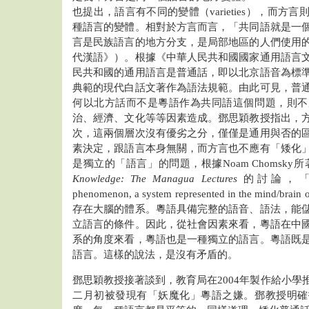
也提出，語言有不同的變體（varieties），而
種語言的變體。相對於方言而言，「共同語就是一
言是民族語言的地方分支，是局部地區的人們使用
代漢語》）。根據《中華人民共和國國家通用語言
民共和國的通用語言是普通話，即以北京語音為標
典範的現代白話文著作為語法規範。由此可見，普
何以北方話而不是粵語作為共同語這個問題，則不
治、經濟、文化等等因素造成。鄧思穎教授指出，
次，這兩個層次沒有優劣之分，僅僅是通用與否的
素決定，跟語言本身無關，而方言也不應有「矮化
是獨立的「語言」的問題，根據Noam Chomsky
Knowledge: The Managua Lectures
的討論，「語言
phenomenon, a system represented in the mind/brain 
存在大腦的體系。粵語具備完整的語音、語法，能
立語言的條件。因此，從社會因素來看，粵語在中
系的角度來看，粵語也是一種獨立的語言。粵語既
語言。這樣的說法，是沒有矛盾的。
鄧思穎教授接著談到，教育局在2004年製作給小學
二月初被發現有「妖魔化」粵語之嫌。鄧教授明確