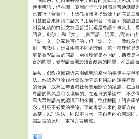
一個體系。從目前香港中文教育的實際情況來說，
使用粵語，但在讀、寫層面早已使用屬於普通話體
已實行「普教中」！鄧教授接著提出餘下的問題主
用甚麼音來朗讀白話文？用廣州音（粵語）朗讀還
州音朗讀的白話文算是普通話還是粵語？事實上，
語音、朗讀）和「文」（書面語、詞匯、語法）往
「語、文」分家是可行的，但「語、文」一致較為
到「普教中」涉及兩種不同的理解，第一種理解是
解是教學語言的問題，兩種理解是不同的，前者是
言的問題，教學語言屬於語言政策的問題，不是語
最後，鄧教授回顧近來圍繞粵語產生的幾個主要爭
法。他認為爭論跟社會政治問題和術語的定義有關
的發展，成為近年香港社會普遍關心的議題。在這
粵語的風氣是可以理解的。在近日的爭論中，不少
羅大眾對語言的認識不夠全面，往往離開了語言學
念，引發不必要的爭論。至於粵語未來的發展方向
為基，以理為法，即以不自大、不自卑的心態認同
識語言的原理，重視方言研究。
返回