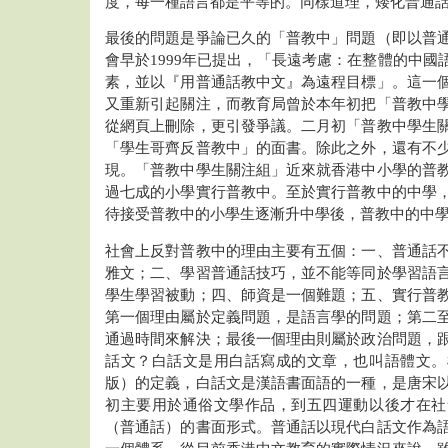
度，每一種語言都是平等的。同樣道理，矮化普通
最後的問題是爭論已久的「普教中」問題（即以普
會早於1999年已提出，「長遠考慮：在整體的中國
素，並以『用普通話教中文』為遠程目標」。這一
又重新引起關注，而教育局曾於本年初把「普教中
從網頁上刪除，更引發爭議。二月初「普教中學生
「學生哥齊反普教中」的面書。除此之外，還有不
現。「普教中學生關注組」近來就香港中小學的普
過七成的小學實行普教中。至於實行普教中的中學
待接受普教中的小學生逐漸升中學後，普教中的中
社會上反對普教中的理由主要有五個：一、普通話
雅文；二、學習普通話技巧，並不能等同於學習語
學生學習被動；四、師資是一個難題；五、實行普
第一個理由屬於定義問題，是語言學的問題；第二
通過時間來解決；最後一個理由則屬於政治問題，
話文？白話文是用白話寫成的文章，也叫語體文。
版）的定義，白話文是漢語書面語的一種，是唐宋
初主要用於通俗文學作品，到五四運動以後才在社
（普通話）的書面形式。普通話以現代白話文作為