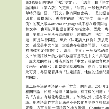
第3條提到的卻是「法定語文」。「語言」和「語
語詞典》（第六版）的定義，「語言」一般包括它
舉時只指口語。「語文」則有兩個含義，一是指語
因此，嚴格來說，香港有的是「法定語文」而不是
例》的英文版本official languages就不存在這個問
和文字，也可以單指語言而不包括文字。因此，粵
題，要看這一詞所強調的重點，若重點在「法定」
題，而是法律問題。至於《法定語文條例》所規定
文，甚麼是中文？這一定義也存在很多問題。《法
有明確界定何謂中文。如果「中文」一詞所指的是
文？除漢語以外的少數民族語言是不是中文？共同
一般大眾的理解，香港所說的「中文」就是教育局
文兩語」的總和，即是普通話和粵語。然而，這種
此可見，粵語是否具有「法定語言」地位的這個問
的問題。
第二個爭論是粵語是不是「方言」的問題。2014年
相關評論，如網上論壇「港語學」有這樣的回應：
為『方言』有矮化粵語之嫌。」除此以外，還有不
論。把粵語當作方言到底是不是矮化粵語呢？根據
定義，方言是同一個語言的地方變體。Chambers and Tr