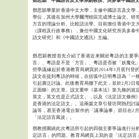
鄧思穎 中國語言及文學系副教授、吳多泰中國語
鄧思穎畢業於香港中文大學，主修中國語言及文學
學位，其後在加州大學爾灣校區完成博士論文。研
方言的理論分析、比較語法學。目前擔任香港中文
（課程及行政事務），兼任中國文化研究所吳多泰
語文研究》和《中國語文通訊》主編。
鄧思穎教授首先介紹了香港近來關於粵語的主要爭
言」、粵語是不是「方言」、粵語是否被「妖魔化
些爭議緣起於香港教育局網頁於2014年1月底刊登
該文在提到粵語的時候，在括弧中註明粵語為「一
引起廣泛討論。此後教育局撤下此文，並於2月2日
正面睇〉的文章。該文重申《基本法》第九條的規
英文，英文也是正式語文」，以及《法定語文條例
是香港的法定語文」。這兩篇文章引發坊間熱烈討
論等，甚至香港電台製作的「議事論事」節目在2月
「法定語言風波」。
鄧教授圍繞此次粵語所引起的四個主要爭論進行分
定語言」的問題。教育局網頁上寫的是「法定語言